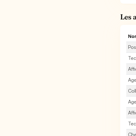
Les 
Nom
Pos
Tec
Affi
Age
Col
Age
Aff
Tec
Che