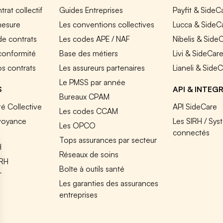
rat collectif
Guides Entreprises
Payfit & SideC
mesure
Les conventions collectives
Lucca & SideC
de contrats
Les codes APE / NAF
Nibelis & Side
 conformité
Base des métiers
Livi & SideCar
os contrats
Les assureurs partenaires
Lianeli & Side
Le PMSS par année
S
API & INTEG
Bureaux CPAM
é Collective
API SideCare
Les codes CCAM
voyance
Les SIRH / Sys
Les OPCO
connectés
Tops assurances par secteur
H
Réseaux de soins
IRH
Boîte à outils santé
T
Les garanties des assurances
entreprises