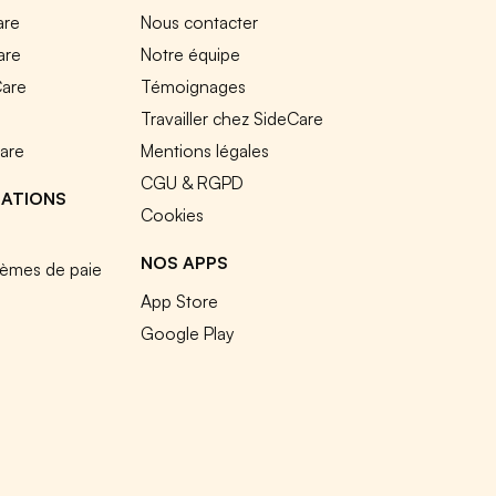
are
Nous contacter
are
Notre équipe
Care
Témoignages
e
Travailler chez SideCare
Care
Mentions légales
CGU & RGPD
RATIONS
Cookies
NOS APPS
tèmes de paie
App Store
Google Play