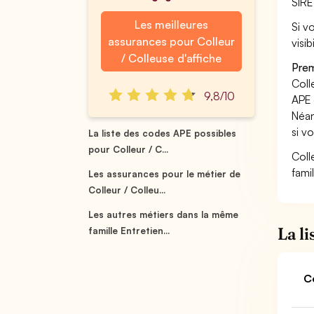
SIRE
Les meilleures
Si v
assurances pour Colleur
visi
/ Colleuse d'affiche
Prem
Colle
9,8/10
APE 
Néan
si vo
La liste des codes APE possibles
pour Colleur / C...
Coll
fami
Les assurances pour le métier de
Colleur / Colleu...
Les autres métiers dans la même
La l
famille Entretien...
C