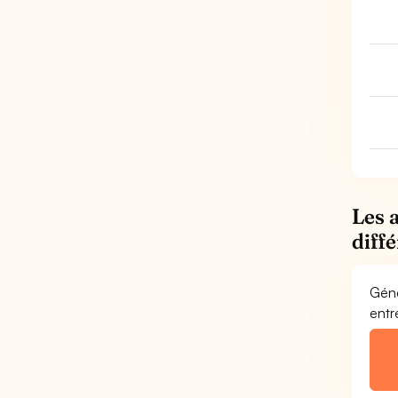
Les 
diff
Géné
entr