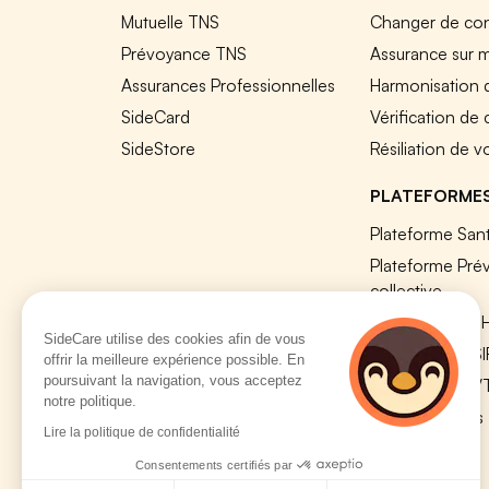
Mutuelle TNS
Changer de cont
Prévoyance TNS
Assurance sur 
Assurances Professionnelles
Harmonisation 
SideCard
Vérification de
SideStore
Résiliation de v
PLATEFORME
Plateforme Sant
Plateforme Pré
collective
Plateforme SIR
SideCare utilise des cookies afin de vous
Nos modules S
offrir la meilleure expérience possible. En
poursuivant la navigation, vous acceptez
Plateforme QV
notre politique.
Tous nos outils
Lire la politique de confidentialité
Consentements certifiés par