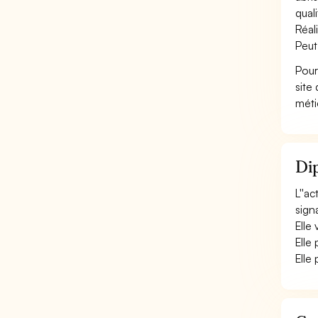
qualit
Réal
Peut
Pour
site
méti
Dip
L''a
sign
Elle 
Elle 
Elle