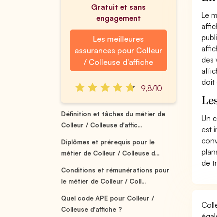
Gratuit et sans
Le m
engagement
affi
publ
Les meilleures
affi
assurances pour Colleur
des 
/ Colleuse d'affiche
affi
doit
9,8/10
Les
Définition et tâches du métier de
Un c
Colleur / Colleuse d'affic...
est 
conv
Diplômes et prérequis pour le
plan
métier de Colleur / Colleuse d...
de t
Conditions et rémunérations pour
le métier de Colleur / Coll...
Quel code APE pour Colleur /
Coll
Colleuse d'affiche ?
égal