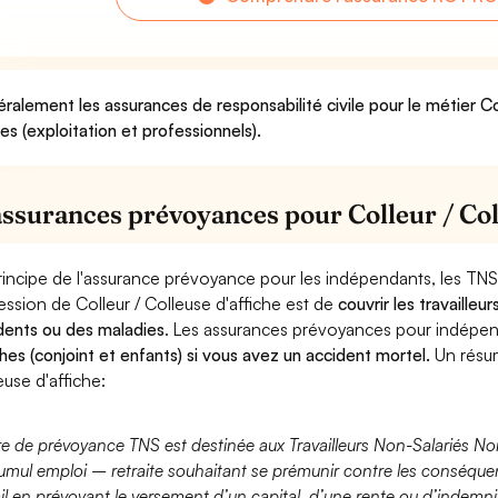
ralement les assurances de responsabilité civile pour le métier Co
ues (exploitation et professionnels).
assurances prévoyances pour Colleur / Col
rincipe de l'assurance prévoyance pour les indépendants, les TNS
ession de Colleur / Colleuse d'affiche est de
couvrir les travaille
dents ou des maladies
. Les assurances prévoyances pour indép
hes (conjoint et enfants) si vous avez un accident mortel.
Un résum
euse d'affiche:
fre de prévoyance TNS est destinée aux Travailleurs Non-Salariés No
umul emploi – retraite souhaitant se prémunir contre les conséquen
ail en prévoyant le versement d’un capital, d’une rente ou d’indemnit