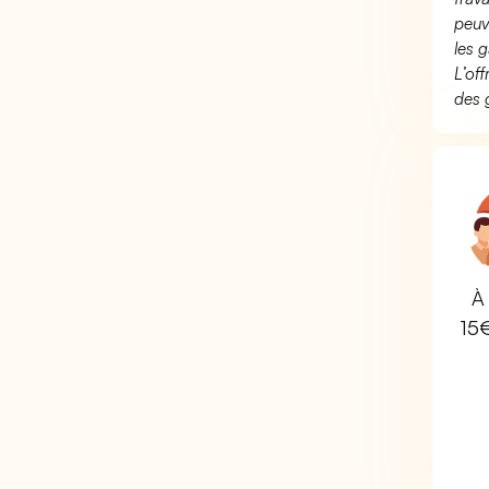
peuv
les g
L’of
des 
À 
15