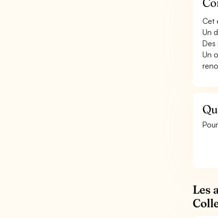
Con
Cet 
Un d
Des 
Un o
reno
Que
Pour
Les 
Colle