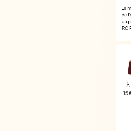
Le m
de l
ou p
RC P
À 
15