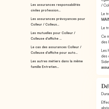
Les assurances responsabilités
/ Co
civiles profession...
Le t
Les assurances prévoyances pour
MAI
Colleur / Colleus...
Le t
Les mutuelles pour Colleur /
Ce m
Colleuse d'affiche ...
des
Le cas des assurances Colleur /
Les 
Colleuse d'affiche pour auto...
des 
Les autres métiers dans la même
Side
famille Entretien...
assu
Déf
Dura
Effe
abri