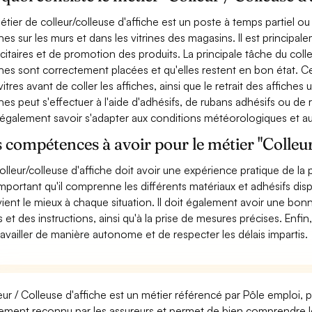
étier de colleur/colleuse d'affiche est un poste à temps partiel ou
ches sur les murs et dans les vitrines des magasins. Il est princip
icitaires et de promotion des produits. La principale tâche du colle
ches sont correctement placées et qu'elles restent en bon état. C
vitres avant de coller les affiches, ainsi que le retrait des affiche
ches peut s'effectuer à l'aide d'adhésifs, de rubans adhésifs ou de r
 également savoir s'adapter aux conditions météorologiques et a
 compétences à avoir pour le métier "Colleur 
olleur/colleuse d'affiche doit avoir une expérience pratique de la 
important qu'il comprenne les différents matériaux et adhésifs dispo
ient le mieux à chaque situation. Il doit également avoir une bonne 
s et des instructions, ainsi qu'à la prise de mesures précises. Enfin,
ravailler de manière autonome et de respecter les délais impartis.
eur / Colleuse d'affiche est un métier référencé par Pôle emploi, pa
ement reconnu par les assureurs et permet de bien comprendre le