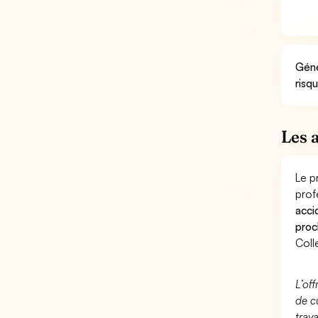
Géné
risq
Les 
Le p
prof
acci
proc
Coll
L’of
de c
trav