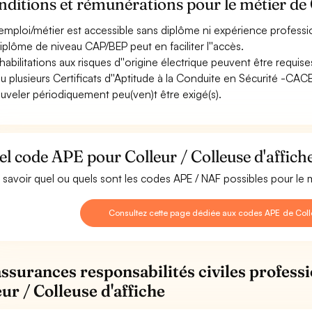
ditions et rémunérations pour le métier de C
emploi/métier est accessible sans diplôme ni expérience professi
iplôme de niveau CAP/BEP peut en faciliter l''accès.
habilitations aux risques d''origine électrique peuvent être requise
u plusieurs Certificats d''Aptitude à la Conduite en Sécurité -CAC
uveler périodiquement peu(ven)t être exigé(s).
l code APE pour Colleur / Colleuse d'affich
 savoir quel ou quels sont les codes APE / NAF possibles pour le m
Consultez cette page dédiée aux codes APE de Colle
assurances responsabilités civiles professi
ur / Colleuse d'affiche