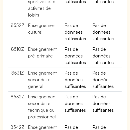
sportives et d
suffisantes
suffisantes
activités de
loisirs
8552Z
Enseignement
Pas de
Pas de
culturel
données
données
suffisantes
suffisantes
8510Z
Enseignement
Pas de
Pas de
pré-primaire
données
données
suffisantes
suffisantes
8531Z
Enseignement
Pas de
Pas de
secondaire
données
données
général
suffisantes
suffisantes
8532Z
Enseignement
Pas de
Pas de
secondaire
données
données
technique ou
suffisantes
suffisantes
professionnel
8542Z
Enseignement
Pas de
Pas de