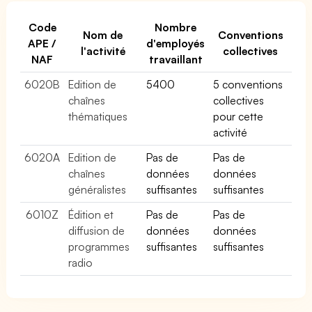
Code
Nombre
Nom de
Conventions
APE /
d'employés
l'activité
collectives
NAF
travaillant
6020B
Edition de
5400
5 conventions
chaînes
collectives
thématiques
pour cette
activité
6020A
Edition de
Pas de
Pas de
chaînes
données
données
généralistes
suffisantes
suffisantes
6010Z
Édition et
Pas de
Pas de
diffusion de
données
données
programmes
suffisantes
suffisantes
radio