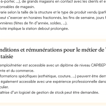
-à-porter, ...), de grands magasins en contact avec les clients et e
onsables de magasin.
varie selon la taille de la structure et le type de produit vendu (par
 peut s''exercer en horaires fractionnés, les fins de semaine, jours 
nnières (fêtes de fin d''année, soldes, ...).
ctivité implique la station debout prolongée.
ditions et rémunérations pour le métier de
taisie
emploi/métier est accessible avec un diplôme de niveau CAP/BEP à
ente et du commerce.
formations spécifiques (esthétique, couture, ...) peuvent être d
st également accessible avec une expérience professionnelle dans
culier.
aîtrise d''un logiciel de gestion de stock peut être demandée.