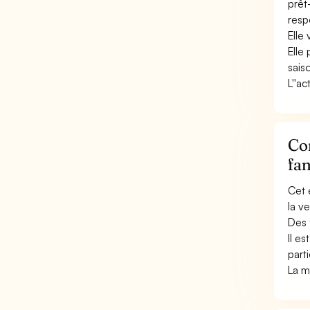
prêt
resp
Elle 
Elle
saiso
L''a
Con
fan
Cet 
la v
Des 
Il e
parti
La m