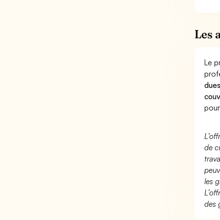
Les 
Le p
prof
dues
couv
pour
L’of
de c
trav
peuv
les g
L’of
des 