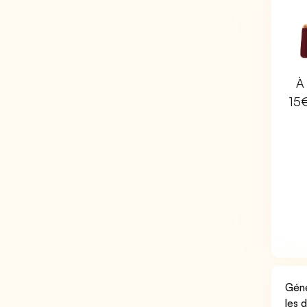
À 
15
Géné
les 