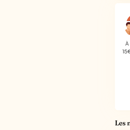
À 
15
Les 