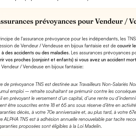
assurances prévoyances pour Vendeur / Ve
rincipe de l'assurance prévoyance pour les indépendants, les TNS
ession de Vendeur / Vendeuse en bijoux fantaisie est de
couvrir l
 à des accidents ou des maladies
. Les assurances prévoyances 
rir vos proches (conjoint et enfants) si vous avez un accident mort
 Vendeur / Vendeuse en bijoux fantaisie:
fre de prévoyance TNS est destinée aux Travailleurs Non-Salariés No
umul emploi – retraite souhaitant se prémunir contre les conséquen
ail en prévoyant le versement d’un capital, d’une rente ou d’indemnit
ent être souscrites entre 18 et 65 ans sous réserve d’être en activi
aranties décès, à votre 70e anniversaire et, au plus tard, à votre 67e
fre ALPHA TNS est à adhésion annuelle renouvelable par tacite recon
garanties proposées sont éligibles à la Loi Madelin.