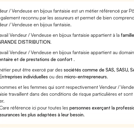
eur / Vendeuse en bijoux fantaisie est un métier référencé par Pôl
également reconnu par les assureurs et permet de bien comprendr
eur / Vendeuse en bijoux fantaisie.
ravail Vendeur / Vendeuse en bijoux fantaisie appartient à la
famill
GRANDE DISTRIBUTION
.
ravail Vendeur / Vendeuse en bijoux fantaisie appartient au domai
entaire et de prestations de confort
.
étier peut être exercé par des
sociétés comme de SAS, SASU, SA
Entreprises individuelles
ou des
micro-entrepreneurs
.
hommes et les femmes qui sont respectivement Vendeur / Vendeus
aisie travaillent dans des conditions de risque particulières et so
er.
Care référence ici pour toutes les
personnes exerçant la professi
assurances les plus adaptées à leur besoin
.