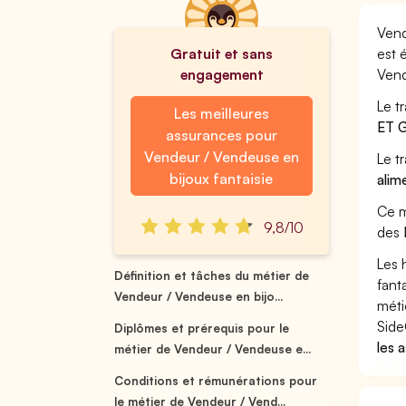
Vend
Gratuit et sans
est 
engagement
Vend
Le t
Les meilleures
ET 
assurances pour
Vendeur / Vendeuse en
Le t
bijoux fantaisie
alim
Ce m
9,8/10
des
Les 
Définition et tâches du métier de
fant
Vendeur / Vendeuse en bijo...
méti
Side
Diplômes et prérequis pour le
les 
métier de Vendeur / Vendeuse e...
Conditions et rémunérations pour
le métier de Vendeur / Vend...