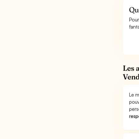
Que
Pour
fanta
Les 
Vend
Le m
pouv
pers
respo