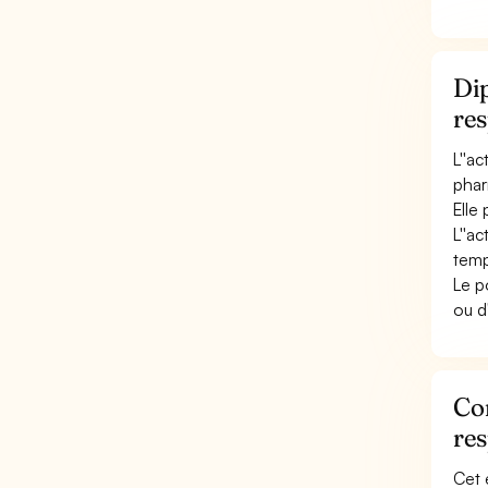
Dip
res
L''a
phar
Elle
L''ac
temp
Le p
ou d
Con
res
Cet 