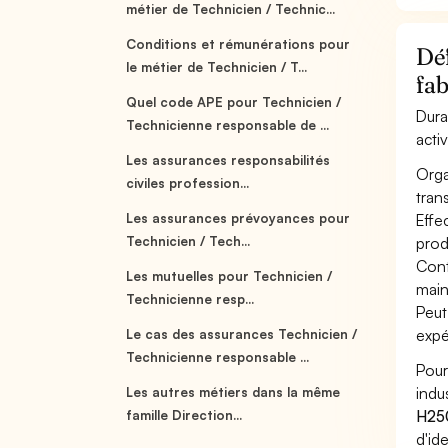
métier de Technicien / Technic...
Conditions et rémunérations pour
Déf
le métier de Technicien / T...
fab
Quel code APE pour Technicien /
Dura
Technicienne responsable de ...
acti
Les assurances responsabilités
Orga
civiles profession...
tran
Les assurances prévoyances pour
Effe
Technicien / Tech...
produ
Cont
Les mutuelles pour Technicien /
main
Technicienne resp...
Peut
expé
Le cas des assurances Technicien /
Technicienne responsable ...
Pour
indu
Les autres métiers dans la même
H25
famille Direction...
d'id