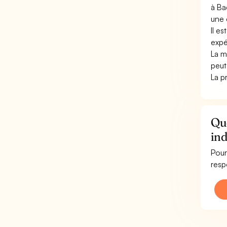
à Ba
une 
Il e
expé
La m
peut
La p
Que
ind
Pour
resp