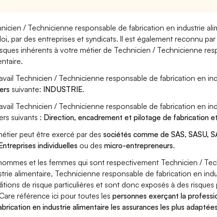
nicien / Technicienne responsable de fabrication en industrie ali
oi, par des entreprises et syndicats. Il est également reconnu p
risques inhérents à votre métier de Technicien / Technicienne res
entaire.
ravail Technicien / Technicienne responsable de fabrication en ind
ers
suivante:
INDUSTRIE
.
ravail Technicien / Technicienne responsable de fabrication en in
ers suivants :
Direction, encadrement et pilotage de fabrication et
étier peut être exercé par des
sociétés comme de SAS, SASU, SA
Entreprises individuelles
ou des
micro-entrepreneurs
.
hommes et les femmes qui sont respectivement Technicien / Tec
strie alimentaire, Technicienne responsable de fabrication en indus
itions de risque particulières et sont donc exposés à des risques 
Care référence ici pour toutes les
personnes exerçant la professi
abrication en industrie alimentaire les assurances les plus adaptées