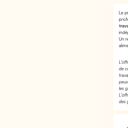
Le p
prof
trav
indé
Un r
alim
L’of
de c
trav
peuv
les g
L’of
des 