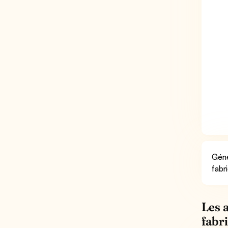
Géné
fabr
Les 
fabr