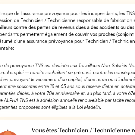
rincipe de l'assurance prévoyance pour les indépendants, les TNS
ession de Technicien / Technicienne responsable de fabrication e
ailleurs contre des pertes de revenus dues à des accidents ou des
pendants permettent également de
couvrir vos proches (conjoint
ésumé d'une assurance prévoyance pour Technicien / Technicienn
entaire:
fre de prévoyance TNS est destinée aux Travailleurs Non-Salariés No
umul emploi – retraite souhaitant se prémunir contre les conséquen
ail en prévoyant le versement d’un capital, d’une rente ou d’indemnit
ent être souscrites entre 18 et 65 ans sous réserve d’être en activi
aranties décès, à votre 70e anniversaire et, au plus tard, à votre 67e
fre ALPHA TNS est à adhésion annuelle renouvelable par tacite recon
garanties proposées sont éligibles à la Loi Madelin.
Vous êtes Technicien / Technicienne r