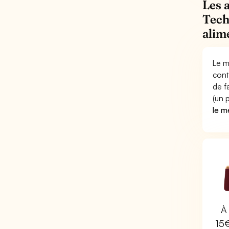
Les 
Tech
alim
Le m
cont
de f
(un 
le m
À 
15