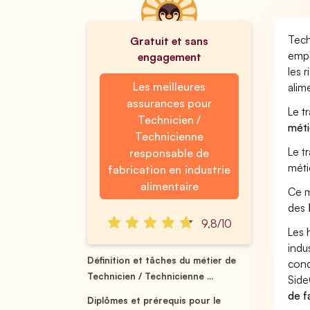
Tech
Gratuit et sans
empl
engagement
les 
Les meilleures
alim
assurances pour
Le t
Technicien /
méti
Technicienne
Le t
responsable de
méti
fabrication en industrie
alimentaire
Ce m
des
9,8/10
Les 
indu
Définition et tâches du métier de
cond
Technicien / Technicienne ...
Side
de f
Diplômes et prérequis pour le