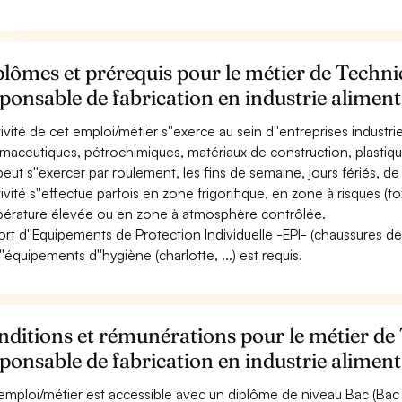
lômes et prérequis pour le métier de Techni
ponsable de fabrication en industrie aliment
ctivité de cet emploi/métier s''exerce au sein d''entreprises industri
maceutiques, pétrochimiques, matériaux de construction, plastiques
 peut s''exercer par roulement, les fins de semaine, jours fériés, de
tivité s''effectue parfois en zone frigorifique, en zone à risques (tox
érature élevée ou en zone à atmosphère contrôlée.
ort d''Equipements de Protection Individuelle -EPI- (chaussures de s
''équipements d''hygiène (charlotte, ...) est requis.
ditions et rémunérations pour le métier de
ponsable de fabrication en industrie aliment
emploi/métier est accessible avec un diplôme de niveau Bac (Bac p