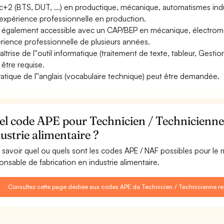
c+2 (BTS, DUT, ...) en productique, mécanique, automatismes indus
expérience professionnelle en production.
st également accessible avec un CAP/BEP en mécanique, électromé
rience professionnelle de plusieurs années.
aîtrise de l''outil informatique (traitement de texte, tableur, Gesti
 être requise.
ratique de l''anglais (vocabulaire technique) peut être demandée.
l code APE pour Technicien / Technicienne 
ustrie alimentaire ?
 savoir quel ou quels sont les codes APE / NAF possibles pour le
onsable de fabrication en industrie alimentaire.
Consultez cette page dédiée aux codes APE de Technicien / Technicienne resp