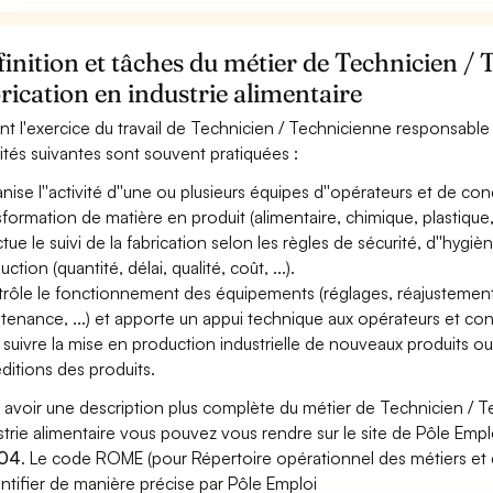
inition et tâches du métier de Technicien /
rication en industrie alimentaire
nt l'exercice du travail de Technicien / Technicienne responsable d
vités suivantes sont souvent pratiquées :
nise l''activité d''une ou plusieurs équipes d''opérateurs et de c
sformation de matière en produit (alimentaire, chimique, plastique,
ctue le suivi de la fabrication selon les règles de sécurité, d''hygi
ction (quantité, délai, qualité, coût, ...).
rôle le fonctionnement des équipements (réglages, réajustemen
tenance, ...) et apporte un appui technique aux opérateurs et co
 suivre la mise en production industrielle de nouveaux produits ou
ditions des produits.
 avoir une description plus complète du métier de Technicien / 
strie alimentaire vous pouvez vous rendre sur le site de Pôle Emplo
04
. Le code ROME (pour Répertoire opérationnel des métiers et 
entifier de manière précise par Pôle Emploi