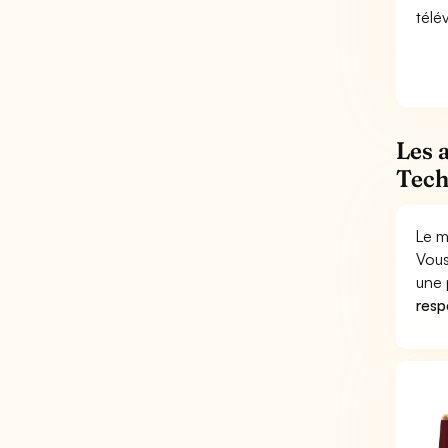
télév
Les 
Tech
Le m
Vous
une 
respo