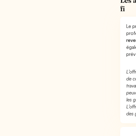
Les 
fi
Le p
prof
reve
éga
prév
L’of
de c
trav
peuv
les g
L’of
des 