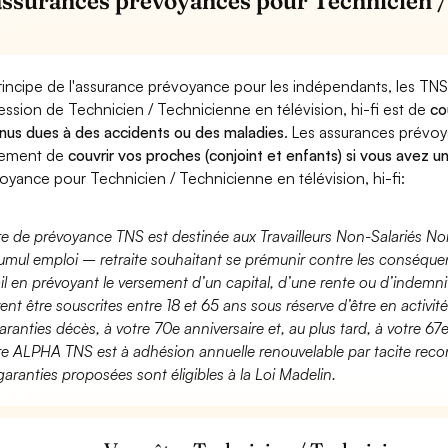
assurances prévoyances pour Technicien / 
rincipe de l'assurance prévoyance pour les indépendants, les TNS
ession de Technicien / Technicienne en télévision, hi-fi est de
co
nus dues à des accidents ou des maladies
. Les assurances prévo
lement de
couvrir vos proches (conjoint et enfants) si vous avez u
oyance pour Technicien / Technicienne en télévision, hi-fi:
fre de prévoyance TNS est destinée aux Travailleurs Non-Salariés No
umul emploi – retraite souhaitant se prémunir contre les conséquen
ail en prévoyant le versement d’un capital, d’une rente ou d’indemnit
ent être souscrites entre 18 et 65 ans sous réserve d’être en activi
aranties décès, à votre 70e anniversaire et, au plus tard, à votre 67e
fre ALPHA TNS est à adhésion annuelle renouvelable par tacite recon
garanties proposées sont éligibles à la Loi Madelin.