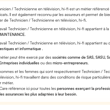
nicien / Technicienne en télévision, hi-fi est un métier référencé
icats. Il est également reconnu par les assureurs et permet de bi
er de Technicien / Technicienne en télévision, hi-fi.
ravail Technicien / Technicienne en télévision, hi-fi appartient à l
MAINTENANCE
.
ravail Technicien / Technicienne en télévision, hi-fi appartient au
stiques et informatique
.
étier peut être exercé par des
sociétés comme de SAS, SASU, SA
Entreprises individuelles
ou des
micro-entrepreneurs
.
hommes et les femmes qui sont respectivement Technicien / Techn
élévision, hi-fi travaillent dans des conditions de risque particul
r métier.
Care référence ici pour toutes les
personnes exerçant la professio
i les assurances les plus adaptées à leur besoin
.