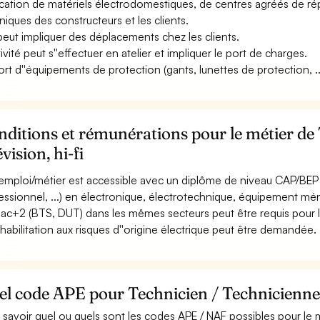
ication de matériels électrodomestiques, de centres agréés de rép
niques des constructeurs et les clients.
 peut impliquer des déplacements chez les clients.
tivité peut s''effectuer en atelier et impliquer le port de charges.
ort d''équipements de protection (gants, lunettes de protection, ...
ditions et rémunérations pour le métier de
évision, hi-fi
emploi/métier est accessible avec un diplôme de niveau CAP/BEP 
essionnel, ...) en électronique, électrotechnique, équipement mé
ac+2 (BTS, DUT) dans les mêmes secteurs peut être requis pour l
habilitation aux risques d''origine électrique peut être demandée.
l code APE pour Technicien / Technicienne en
 savoir quel ou quels sont les codes APE / NAF possibles pour le