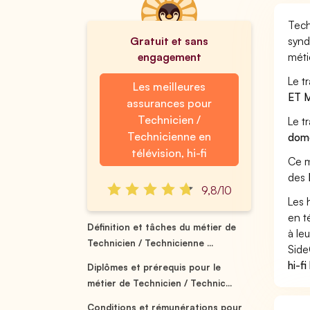
Tech
Gratuit et sans
synd
engagement
méti
Le t
Les meilleures
ET 
assurances pour
Technicien /
Le t
Technicienne en
dome
télévision, hi-fi
Ce m
des
9,8/10
Les 
en t
Définition et tâches du métier de
à leu
Technicien / Technicienne ...
Side
hi-f
Diplômes et prérequis pour le
métier de Technicien / Technic...
Conditions et rémunérations pour