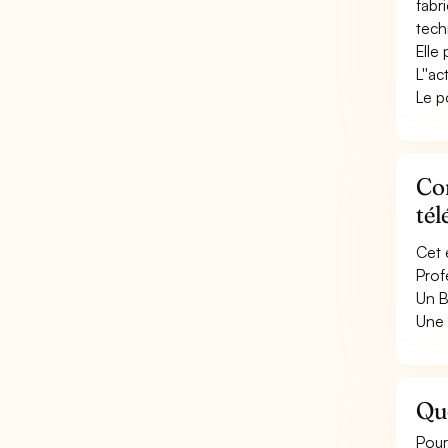
fabr
tech
Elle
L''ac
Le p
Con
tél
Cet 
Prof
Un B
Une 
Que
Pour