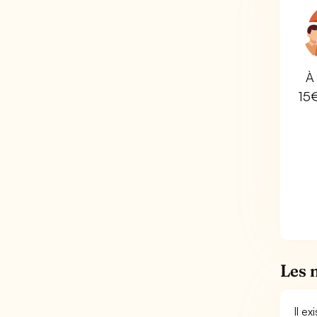
À 
15
Les 
Il e