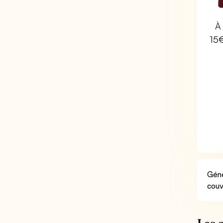
À 
15
Géné
couv