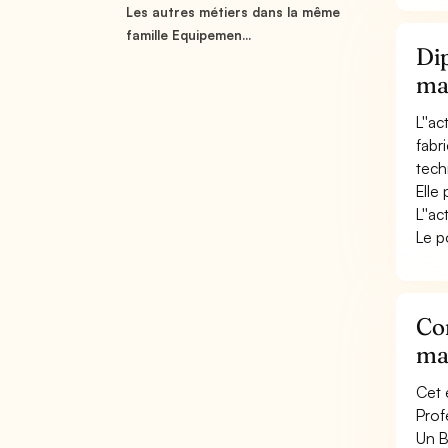
Les autres métiers dans la même
famille Equipemen...
Dip
ma
L''a
fabr
tech
Elle
L''ac
Le p
Con
ma
Cet 
Prof
Un B