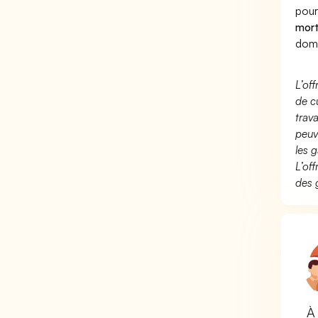
pour
mort
dome
L’of
de c
trav
peuv
les g
L’of
des 
À 