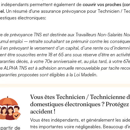
 indépendants permettent également de
couvrir vos proches (con
el.
Un résumé d'une assurance prévoyance pour Technicien / Te
stiques électroniques:
fre de prévoyance TNS est destinée aux Travailleurs Non-Salariés No
umul emploi – retraite souhaitant se prémunir contre les conséquen
ail en prévoyant le versement d’un capital, d’une rente ou d’indemnit
ent être souscrites entre 18 et 65 ans sous réserve d’être en activi
aranties décès, à votre 70e anniversaire et, au plus tard, à votre 67e
fre ALPHA TNS est à adhésion annuelle renouvelable par tacite recon
garanties proposées sont éligibles à la Loi Madelin.
Vous êtes Technicien / Technicienne 
domestiques électroniques ? Protégez 
accident !
Vous êtes indépendants, et généralement les aide
très importantes voire négligeables. Beaucoup d
partir de