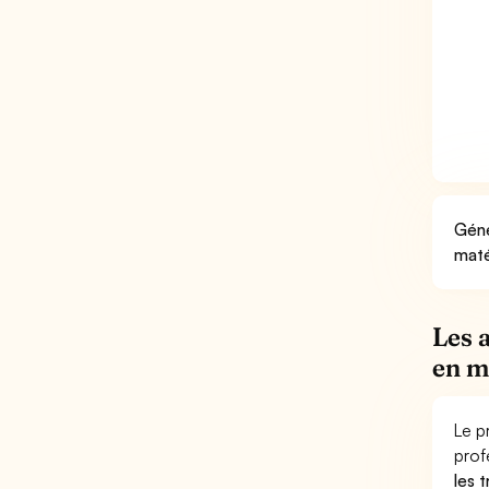
Géné
maté
Les 
en m
Le p
prof
les 