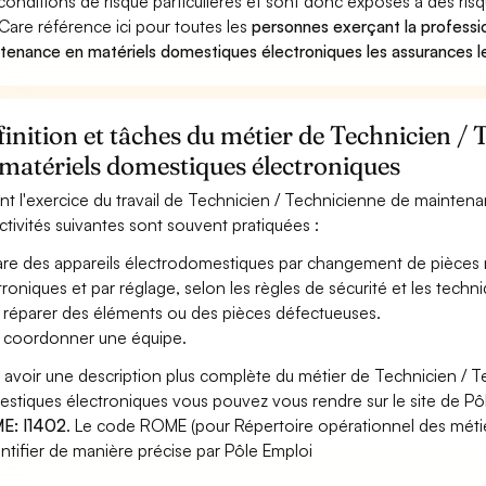
conditions de risque particulières et sont donc exposés à des risq
Care référence ici pour toutes les
personnes exerçant la professi
tenance en matériels domestiques électroniques les assurances le
inition et tâches du métier de Technicien 
matériels domestiques électroniques
nt l'exercice du travail de Technicien / Technicienne de mainten
activités suivantes sont souvent pratiquées :
re des appareils électrodomestiques par changement de pièces 
troniques et par réglage, selon les règles de sécurité et les techni
 réparer des éléments ou des pièces défectueuses.
 coordonner une équipe.
 avoir une description plus complète du métier de Technicien / 
stiques électroniques vous pouvez vous rendre sur le site de Pôle
E: I1402
. Le code ROME (pour Répertoire opérationnel des métie
entifier de manière précise par Pôle Emploi