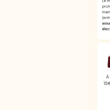
Le m
prot
main
(ent
assu
élec
À 
15