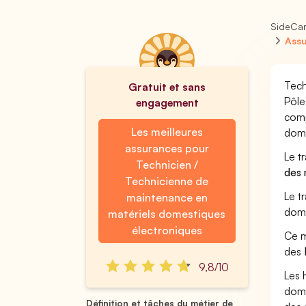
SideCa
Assu
Tech
Gratuit et sans
Pôle
engagement
comp
Les meilleures
dome
assurances pour
Le t
Technicien /
des 
Technicienne de
Le t
maintenance en
doma
matériels domestiques
électroniques
Ce m
des
9,8/10
Les 
dome
Définition et tâches du métier de