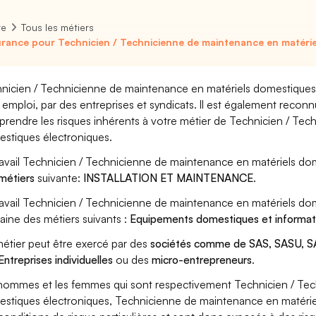
re
Tous les métiers
rance pour Technicien / Technicienne de maintenance en matérie
nicien / Technicienne de maintenance en matériels domestiques 
 emploi, par des entreprises et syndicats. Il est également reconn
rendre les risques inhérents à votre métier de Technicien / Tec
stiques électroniques.
ravail Technicien / Technicienne de maintenance en matériels dom
métiers
suivante:
INSTALLATION ET MAINTENANCE
.
ravail Technicien / Technicienne de maintenance en matériels do
ine des métiers suivants :
Equipements domestiques et informa
étier peut être exercé par des
sociétés comme de SAS, SASU, SA
Entreprises individuelles
ou des
micro-entrepreneurs
.
hommes et les femmes qui sont respectivement Technicien / Tec
stiques électroniques, Technicienne de maintenance en matériel