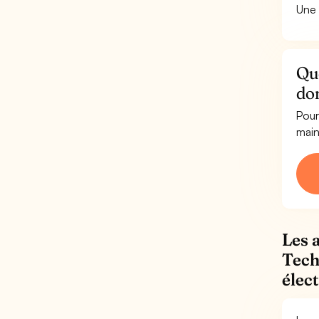
Une 
Qu
do
Pour
main
Les 
Tech
élec