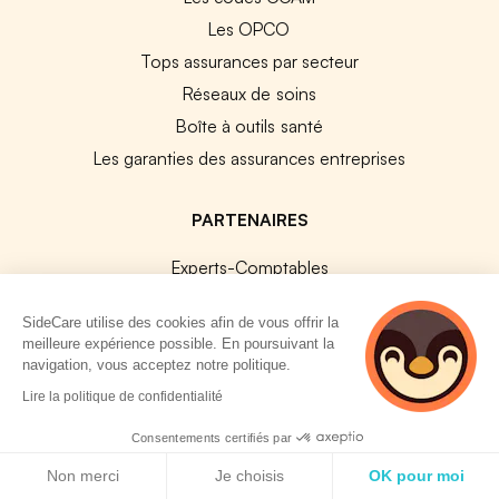
Les OPCO
Tops assurances par secteur
Réseaux de soins
Boîte à outils santé
Les garanties des assurances entreprises
PARTENAIRES
Experts-Comptables
Assureurs Partenaires
SideCare utilise des cookies afin de vous offrir la
Payfit & SideCare
meilleure expérience possible. En poursuivant la
Lucca & SideCare
navigation, vous acceptez notre politique.
3 personnes
Nibelis & SideCare
Lire la politique de confidentialité
consultent
Livi & SideCare
actuellement cette
Consentements certifiés par
page
Lianeli & SideCare
Politique de cookies
Non merci
Je choisis
OK pour moi