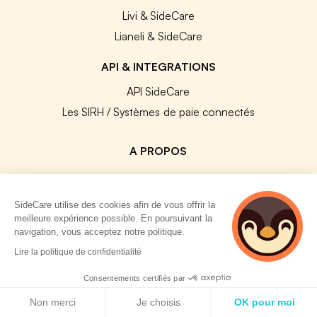
Livi & SideCare
Lianeli & SideCare
API & INTEGRATIONS
API SideCare
Les SIRH / Systèmes de paie connectés
A PROPOS
Se connecter
Centre d'aide
SideCare utilise des cookies afin de vous offrir la
meilleure expérience possible. En poursuivant la
Nous contacter
navigation, vous acceptez notre politique.
Notre équipe
2 personnes
Lire la politique de confidentialité
Témoignages
consultent
actuellement cette
Consentements certifiés par
Travailler chez SideCare
page
Politique de cookies
Non merci
Je choisis
OK pour moi
Mentions légales