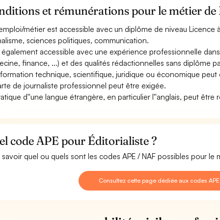
ditions et rémunérations pour le métier de É
emploi/métier est accessible avec un diplôme de niveau Licence à 
nalisme, sciences politiques, communication.
st également accessible avec une expérience professionnelle dans
cine, finance, ...) et des qualités rédactionnelles sans diplôme par
formation technique, scientifique, juridique ou économique peu
arte de journaliste professionnel peut être exigée.
ratique d''une langue étrangère, en particulier l''anglais, peut être 
l code APE pour Éditorialiste ?
 savoir quel ou quels sont les codes APE / NAF possibles pour le mé
Consultez cette page dédiée aux codes APE d