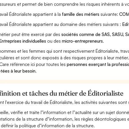
assureurs et permet de bien comprendre les risques inhérents à vot
avail Éditorialiste appartient à la
famille des métiers
suivante:
COM
ravail Éditorialiste appartient au domaine des métiers suivants :
Edi
étier peut être exercé par des
sociétés comme de SAS, SASU, SA
Entreprises individuelles
ou des
micro-entrepreneurs
.
hommes et les femmes qui sont respectivement Éditorialiste, trava
iculières et sont donc exposés à des risques propres à leur métier
Care référence ici pour toutes les
personnes exerçant la profession
tées à leur besoin
.
inition et tâches du métier de Éditorialiste
nt l'exercice du travail de Éditorialiste, les activités suivantes son
ille, vérifie et traite l''information et l''actualité sur un sujet do
ntations de la structure d''information, les règles déontologiques e
définir la politique d''information de la structure.