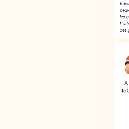
trav
peuv
les g
L’of
des 
À 
15