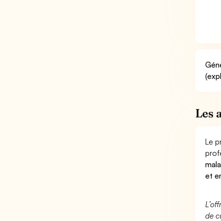
Géné
(exp
Les 
Le p
prof
mala
et e
L’of
de c