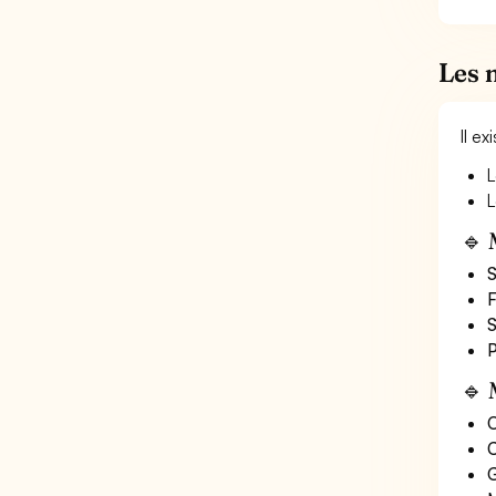
Les 
Il e
L
L
🔹 
S
F
S
P
🔹 
O
C
G