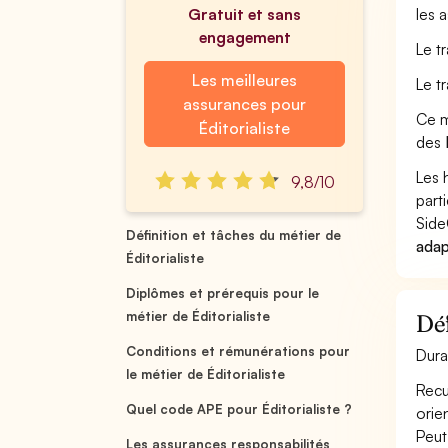
Gratuit et sans
les 
engagement
Le tr
Les meilleures
Le t
assurances pour
Ce m
Éditorialiste
des
Les 
9,8/10
part
Side
Définition et tâches du métier de
adap
Éditorialiste
Diplômes et prérequis pour le
métier de Éditorialiste
Déf
Conditions et rémunérations pour
Dura
le métier de Éditorialiste
Recue
Quel code APE pour Éditorialiste ?
orie
Peut 
Les assurances responsabilités