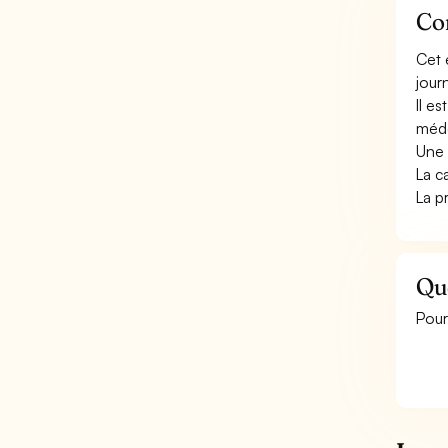
Con
Cet 
jour
Il e
méde
Une 
La c
La p
Que
Pour