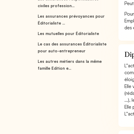
Peut
civiles profession...
Pour
Les assurances prévoyances pour
Empl
Éditorialiste ...
des 
Les mutuelles pour Éditorialiste
Le cas des assurances Éditorialiste
pour auto-entrepreneur
Dip
Les autres métiers dans la même
L''a
famille Edition e...
comm
éloi
Elle
(réd
...),
Elle
L''ac