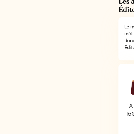
Les 
Édito
Le m
méti
donc
Édito
À 
15