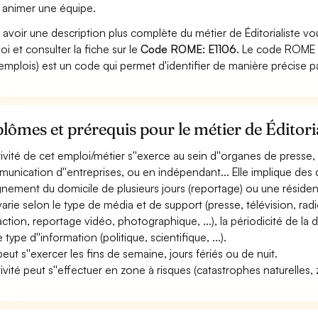
 animer une équipe.
 avoir une description plus complète du métier de Éditorialiste vo
oi et consulter la fiche sur le
Code ROME: E1106
. Le code ROME (
emplois) est un code qui permet d'identifier de manière précise p
lômes et prérequis pour le métier de Éditori
ctivité de cet emploi/métier s''exerce au sein d''organes de presse
unication d''entreprises, ou en indépendant... Elle implique des
gnement du domicile de plusieurs jours (reportage) ou une résiden
 varie selon le type de média et de support (presse, télévision, radio
action, reportage vidéo, photographique, ...), la périodicité de la
 le type d''information (politique, scientifique, ...).
 peut s''exercer les fins de semaine, jours fériés ou de nuit.
tivité peut s''effectuer en zone à risques (catastrophes naturelles, z