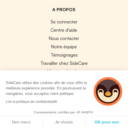
A PROPOS
Se connecter
Centre d'aide
Nous contacter
Notre équipe
Témoignages
Travailler chez SideCare
Mentions légales
CGU & RGPD
SideCare utilise des cookies afin de vous offrir la
Cookies
meilleure expérience possible. En poursuivant la
navigation, vous acceptez notre politique.
NOS APPS
4 personnes
Lire la politique de confidentialité
consultent
App Store
actuellement cette
Consentements certifiés par
page
Google Play
Politique de cookies
Non merci
Je choisis
OK pour moi