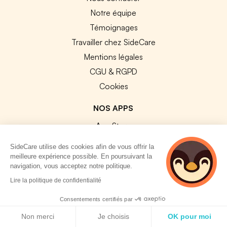
Notre équipe
Témoignages
Travailler chez SideCare
Mentions légales
CGU & RGPD
Cookies
NOS APPS
App Store
Google Play
SideCare utilise des cookies afin de vous offrir la
meilleure expérience possible. En poursuivant la
navigation, vous acceptez notre politique.
3 personnes
Lire la politique de confidentialité
consultent
actuellement cette
Consentements certifiés par
© 2026 SideCare. Tous droits réservés.
page
Politique de cookies
Non merci
Je choisis
OK pour moi