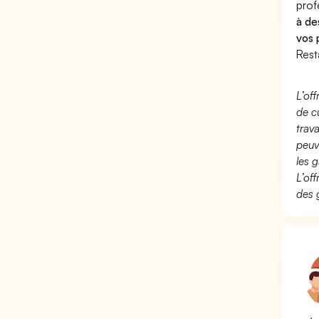
prof
à de
vos 
Rest
L’of
de c
trav
peuv
les g
L’of
des 