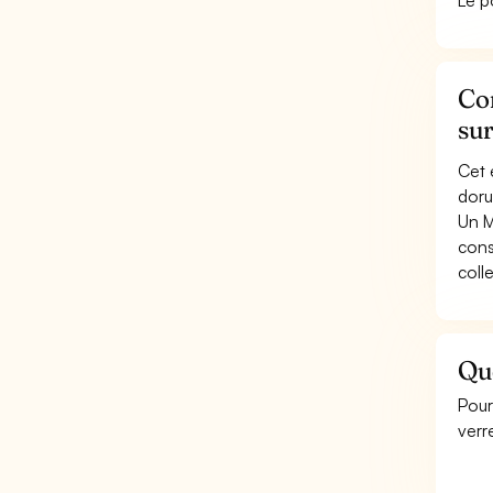
Le p
Con
sur
Cet 
dorur
Un M
cons
coll
Que
Pour
verr