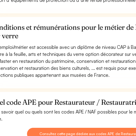
ort d''équipements de protection ou d''une tenue professionnelle (
ditions et rémunérations pour le métier de 
 verre
emploi/métier est accessible avec un diplôme de niveau CAP à Bac
e à la feuille, arts et techniques du verre option décorateur sur verr
aster en restauration du patrimoine, conservation et restauration
ervation et restauration des biens culturels, ... est requis pour ex
ections publiques appartenant aux musées de France.
l code APE pour Restaurateur / Restauratri
 savoir quel ou quels sont les codes APE / NAF possibles pour le m
e.
Consultez cette page dédiée aux codes APE de Restaurate