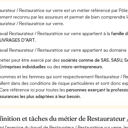
aurateur / Restauratrice sur verre est un métier référencé par Pôle 
ement reconnu par les assureurs et permet de bien comprendre le
aurateur / Restauratrice sur verre.
ravail Restaurateur / Restauratrice sur verre appartient à la
famille 
OUVRAGES D''ART
.
ravail Restaurateur / Restauratrice sur verre appartient au domaine
étier peut être exercé par des
sociétés comme de SAS, SASU, SA
Entreprises individuelles
ou des
micro-entrepreneurs
.
hommes et les femmes qui sont respectivement Restaurateur / Resta
aillent dans des conditions de risque particulières et sont donc ex
Care référence ici pour toutes les
personnes exerçant la professio
assurances les plus adaptées à leur besoin
.
inition et tâches du métier de Restaurateur 
nt l'exercice du travail de Restaurateur / Restauratrice sur verre, l