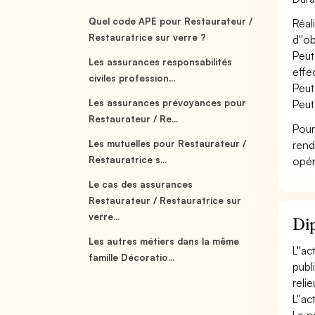
Quel code APE pour Restaurateur /
Réal
Restauratrice sur verre ?
d''ob
Peut
Les assurances responsabilités
effe
civiles profession...
Peut
Les assurances prévoyances pour
Peut
Restaurateur / Re...
Pour
Les mutuelles pour Restaurateur /
rend
Restauratrice s...
opér
Le cas des assurances
Restaurateur / Restauratrice sur
verre...
Dip
Les autres métiers dans la même
L''a
famille Décoratio...
publ
reli
L''ac