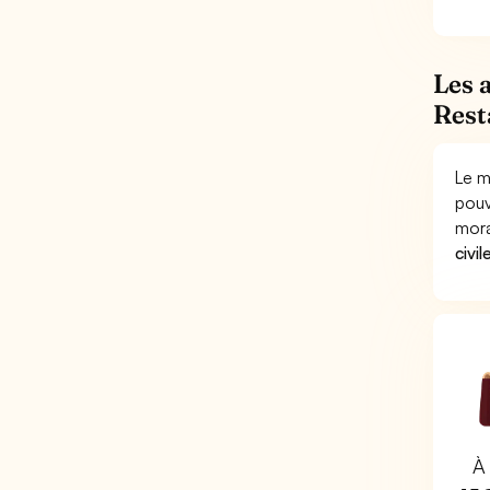
Les 
Rest
Le m
pouv
mora
civil
À 