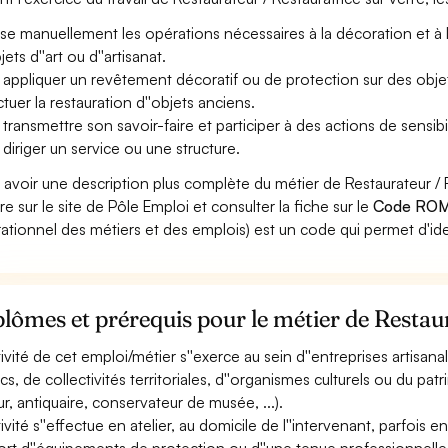
ise manuellement les opérations nécessaires à la décoration et à la f
jets d''art ou d''artisanat.
 appliquer un revêtement décoratif ou de protection sur des obje
ctuer la restauration d''objets anciens.
 transmettre son savoir-faire et participer à des actions de sensibi
 diriger un service ou une structure.
 avoir une description plus complète du métier de Restaurateur / 
re sur le site de Pôle Emploi et consulter la fiche sur le
Code ROM
ationnel des métiers et des emplois) est un code qui permet d'ide
lômes et prérequis pour le métier de Restaur
ctivité de cet emploi/métier s''exerce au sein d''entreprises artisa
ics, de collectivités territoriales, d''organismes culturels ou du pa
eur, antiquaire, conservateur de musée, ...).
tivité s''effectue en atelier, au domicile de l''intervenant, parfois e