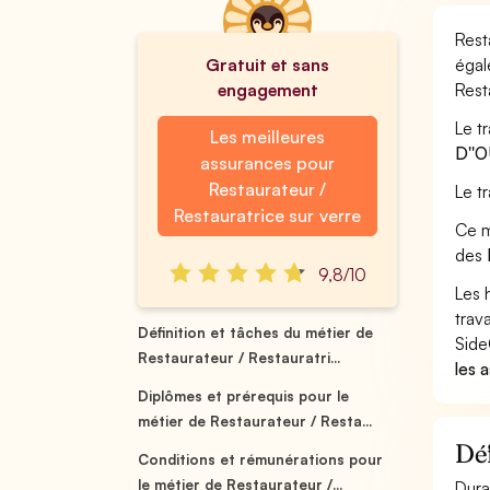
Rest
Gratuit et sans
égal
engagement
Rest
Le t
Les meilleures
D''
assurances pour
Restaurateur /
Le t
Restauratrice sur verre
Ce m
des
9,8/10
Les 
trav
Définition et tâches du métier de
Side
Restaurateur / Restauratri...
les 
Diplômes et prérequis pour le
métier de Restaurateur / Resta...
Déf
Conditions et rémunérations pour
le métier de Restaurateur /...
Dura