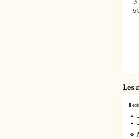
À 
15
Les 
Il e
L
L
🔹 