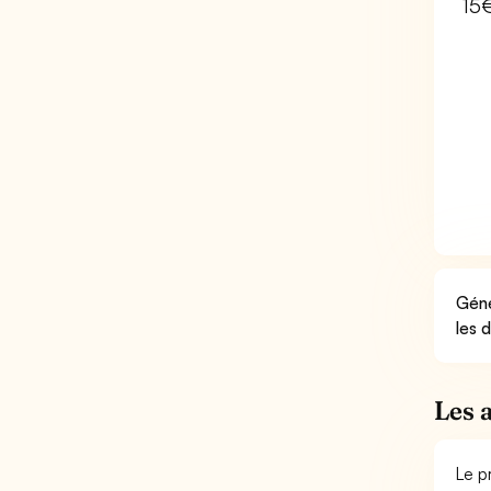
15
Géné
les 
Les 
Le p