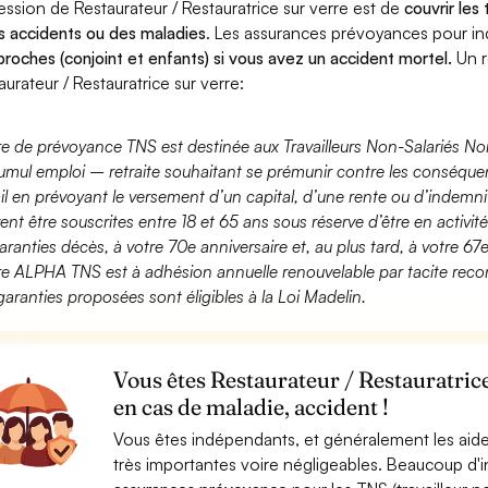
ession de Restaurateur / Restauratrice sur verre est de
couvrir les
s accidents ou des maladies
. Les assurances prévoyances pour 
proches (conjoint et enfants) si vous avez un accident mortel.
Un r
aurateur / Restauratrice sur verre:
fre de prévoyance TNS est destinée aux Travailleurs Non-Salariés No
umul emploi – retraite souhaitant se prémunir contre les conséquen
ail en prévoyant le versement d’un capital, d’une rente ou d’indemnit
ent être souscrites entre 18 et 65 ans sous réserve d’être en activi
aranties décès, à votre 70e anniversaire et, au plus tard, à votre 67e
fre ALPHA TNS est à adhésion annuelle renouvelable par tacite recon
garanties proposées sont éligibles à la Loi Madelin.
Vous êtes Restaurateur / Restauratric
en cas de maladie, accident !
Vous êtes indépendants, et généralement les aide
très importantes voire négligeables. Beaucoup d