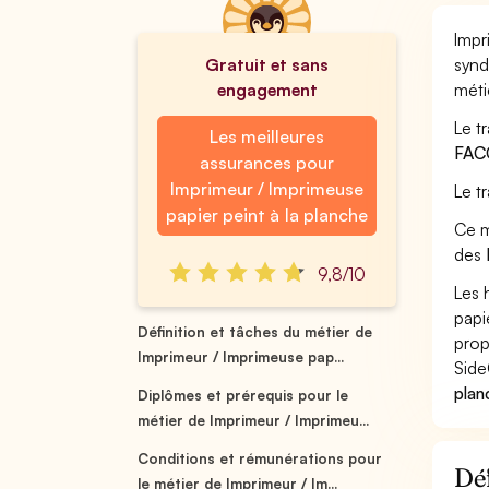
Impr
Gratuit et sans
synd
engagement
méti
Le t
Les meilleures
FAC
assurances pour
Imprimeur / Imprimeuse
Le t
papier peint à la planche
Ce m
des
9,8/10
Les 
papi
Définition et tâches du métier de
prop
Imprimeur / Imprimeuse pap...
Side
plan
Diplômes et prérequis pour le
métier de Imprimeur / Imprimeu...
Conditions et rémunérations pour
Déf
le métier de Imprimeur / Im...