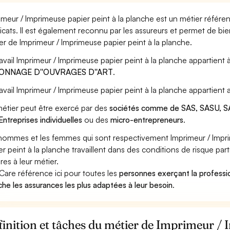
imeur / Imprimeuse papier peint à la planche est un métier référe
icats. Il est également reconnu par les assureurs et permet de bi
er de Imprimeur / Imprimeuse papier peint à la planche.
ravail Imprimeur / Imprimeuse papier peint à la planche appartient 
ONNAGE D''OUVRAGES D''ART
.
ravail Imprimeur / Imprimeuse papier peint à la planche appartient
étier peut être exercé par des
sociétés comme de SAS, SASU, SA
Entreprises individuelles
ou des
micro-entrepreneurs
.
hommes et les femmes qui sont respectivement Imprimeur / Impri
er peint à la planche travaillent dans des conditions de risque par
res à leur métier.
Care référence ici pour toutes les
personnes exerçant la professi
che les assurances les plus adaptées à leur besoin
.
inition et tâches du métier de Imprimeur / 