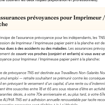
assurances prévoyances pour Imprimeur / 
che
rincipe de l'assurance prévoyance pour les indépendants, les TNS
ession de Imprimeur / Imprimeuse papier peint à la planche est d
nus dues à des accidents ou des maladies
. Les assurances prévo
lement de
couvrir vos proches (conjoint et enfants) si vous avez u
oyance pour Imprimeur / Imprimeuse papier peint à la planche:
fre de prévoyance TNS est destinée aux Travailleurs Non-Salariés No
umul emploi – retraite souhaitant se prémunir contre les conséquen
ail en prévoyant le versement d’un capital, d’une rente ou d’indemnit
ent être souscrites entre 18 et 65 ans sous réserve d’être en activi
aranties décès, à votre 70e anniversaire et, au plus tard, à votre 67e
fre ALPHA TNS est à adhésion annuelle renouvelable par tacite recon