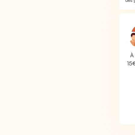
des 
À 
15