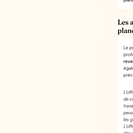
Les 
plan
Le p
prof
reve
éga
prév
L’of
de c
trav
peuv
les g
L’of