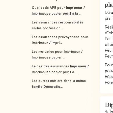
pl
Quel code APE pour Imprimeur /
Dura
Imprimeuse papier peint à la ...
prat
Les assurances responsabilités
Réal
civiles profession...
d''ob
Les assurances prévoyances pour
Peut
Imprimeur / Impri...
effe
Peut
Les mutuelles pour Imprimeur /
Peut
Imprimeuse papier ...
Pour
Le cas des assurances Imprimeur /
pouv
Imprimeuse papier peint à ...
Répe
Les autres métiers dans la même
Pôle
famille Décoratio...
Dip
à l