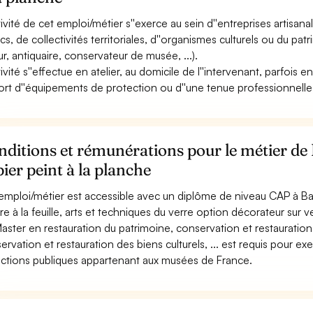
ctivité de cet emploi/métier s''exerce au sein d''entreprises artisa
ics, de collectivités territoriales, d''organismes culturels ou du pa
eur, antiquaire, conservateur de musée, ...).
tivité s''effectue en atelier, au domicile de l''intervenant, parfois e
ort d''équipements de protection ou d''une tenue professionnelle (
nditions et rémunérations pour le métier d
ier peint à la planche
emploi/métier est accessible avec un diplôme de niveau CAP à Bac
e à la feuille, arts et techniques du verre option décorateur sur verr
aster en restauration du patrimoine, conservation et restauration
ervation et restauration des biens culturels, ... est requis pour ex
ections publiques appartenant aux musées de France.