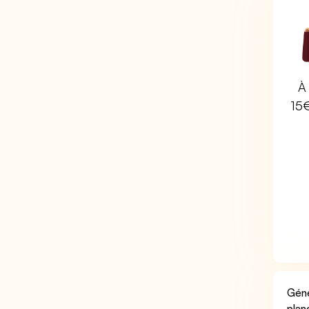
À 
15
Géné
plan