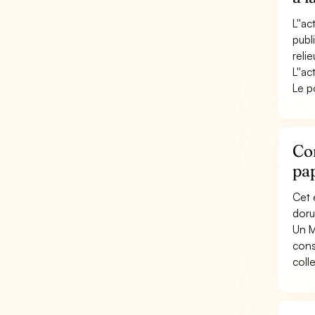
L''a
publ
reli
L''ac
Le p
Co
pap
Cet 
dorur
Un M
cons
coll