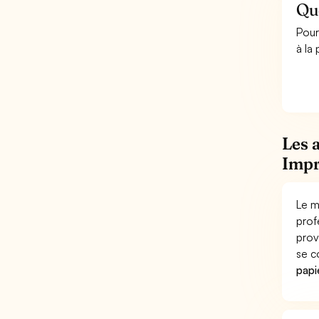
Qu
Pour
à la
Les 
Impr
Le m
prof
prov
se c
papi