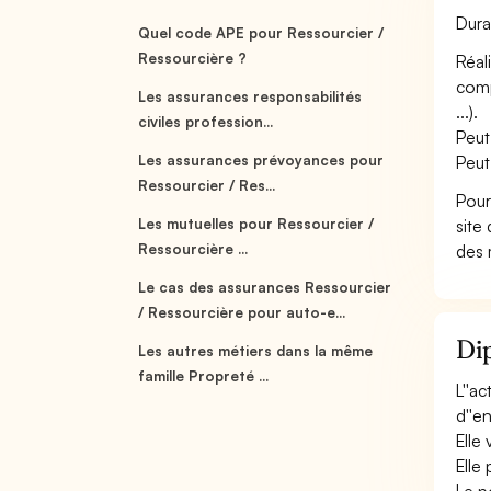
Dura
Quel code APE pour Ressourcier /
Ressourcière ?
Réal
comp
Les assurances responsabilités
...).
civiles profession...
Peut
Les assurances prévoyances pour
Peut
Ressourcier / Res...
Pour
Les mutuelles pour Ressourcier /
site
Ressourcière ...
des 
Le cas des assurances Ressourcier
/ Ressourcière pour auto-e...
Dip
Les autres métiers dans la même
famille Propreté ...
L''a
d''e
Elle 
Elle