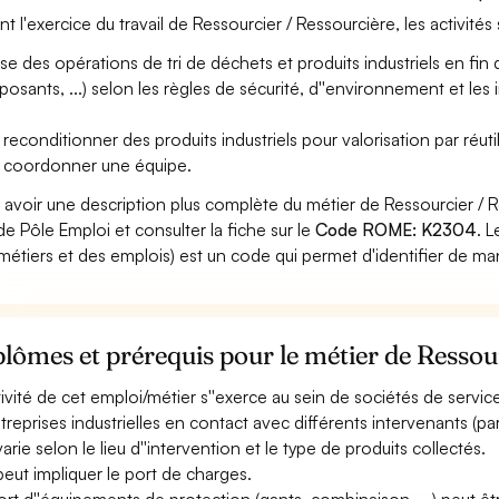
nt l'exercice du travail de Ressourcier / Ressourcière, les activité
ise des opérations de tri de déchets et produits industriels en fin de
osants, ...) selon les règles de sécurité, d''environnement et les 
 reconditionner des produits industriels pour valorisation par réuti
 coordonner une équipe.
 avoir une description plus complète du métier de Ressourcier / 
 de Pôle Emploi et consulter la fiche sur le
Code ROME: K2304
. 
métiers et des emplois) est un code qui permet d'identifier de ma
lômes et prérequis pour le métier de Ressou
ctivité de cet emploi/métier s''exerce au sein de sociétés de services
ntreprises industrielles en contact avec différents intervenants (part
varie selon le lieu d''intervention et le type de produits collectés.
 peut impliquer le port de charges.