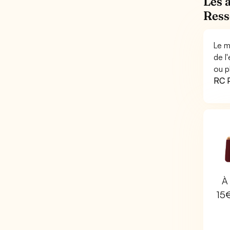
Les 
Ress
Le m
de l
ou p
RC P
À 
15