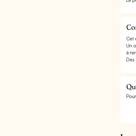
Le p
Con
Cet 
Un o
à re
Des 
Que
Pour