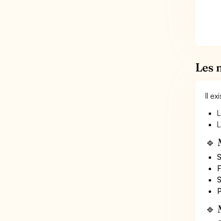
Les 
Il e
L
L
🔹 
S
F
S
P
🔹 