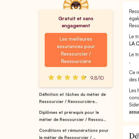
Ress
Gratuit et sans
égal
engagement
Ress
Le t
Les meilleures
LA 
assurances pour
Ressourcier /
Le t
Ressourcière
.
Ce m
9,8/10
des
Les 
Définition et tâches du métier de
cond
Ressourcier / Ressourcière...
Side
assu
Diplômes et prérequis pour le
métier de Ressourcier / Ressou...
Conditions et rémunérations pour
Déf
le métier de Ressourcier / ...