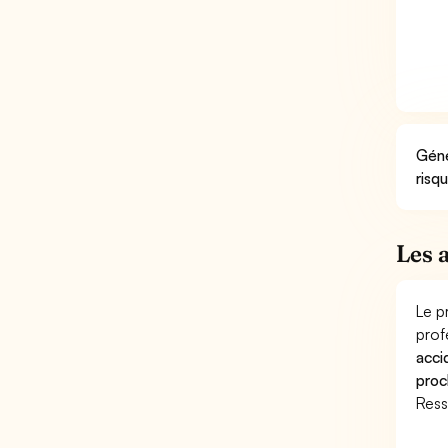
Géné
risq
Les 
Le p
prof
acci
proc
Ress