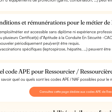
ort d''équipements de protection (gants, combinaison, ...) peut êtr
ditions et rémunérations pour le métier de 
emploi/métier est accessible sans diplôme ni expérience professi
u plusieurs Certificat(s) d''Aptitude à la Conduite En Sécurité -C
nouveler périodiquement peu(ven)t être requis.
vaccinations spécifiques (leptospirose, hépatite, ...) peuvent être r
l code APE pour Ressourcier / Ressourcière
 savoir quel ou quels sont les codes APE / NAF possibles pour le 
Consultez cette page dédiée aux codes APE de Ress