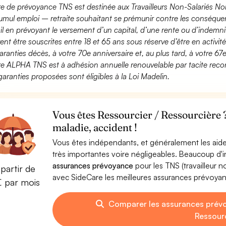
fre de prévoyance TNS est destinée aux Travailleurs Non-Salariés No
umul emploi – retraite souhaitant se prémunir contre les conséquen
ail en prévoyant le versement d’un capital, d’une rente ou d’indemnit
ent être souscrites entre 18 et 65 ans sous réserve d’être en activi
aranties décès, à votre 70e anniversaire et, au plus tard, à votre 67e
fre ALPHA TNS est à adhésion annuelle renouvelable par tacite recon
garanties proposées sont éligibles à la Loi Madelin.
Vous êtes Ressourcier / Ressourcière 
maladie, accident !
Vous êtes indépendants, et généralement les aide
très importantes voire négligeables. Beaucoup d
assurances prévoyance
pour les TNS (travailleur 
partir de
avec SideCare les meilleures assurances prévoya
€ par mois
Comparer les assurances prévo
Ressour