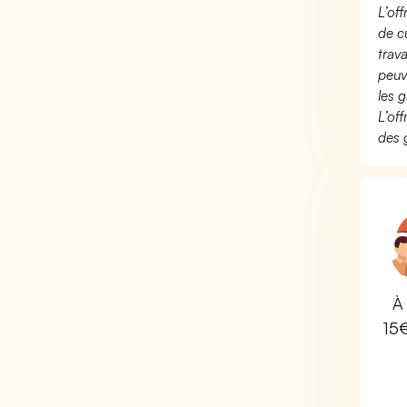
L’of
de c
trav
peuv
les g
L’of
des 
À 
15