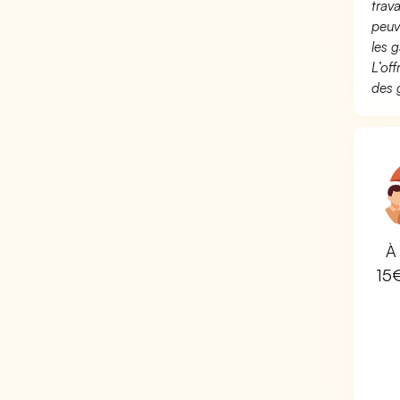
trav
peuv
les g
L’of
des 
À 
15