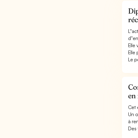
Dip
réc
L''a
d''e
Elle 
Elle
Le p
Con
en 
Cet 
Un o
à re
Des 