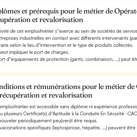
lômes et prérequis pour le métier de Opérate
upération et revalorisation
ctivité de cet emploi/métier s''exerce au sein de sociétés de services
ntreprises industrielles en contact avec différents intervenants (part
varie selon le lieu d''intervention et le type de produits collectés.
 peut impliquer le port de charges.
ort d''équipements de protection (gants, combinaison, ...) peut êtr
ditions et rémunérations pour le métier de 
récupération et revalorisation
emploi/métier est accessible sans diplôme ni expérience professi
u plusieurs Certificat(s) d''Aptitude à la Conduite En Sécurité -C
nouveler périodiquement peu(ven)t être requis.
vaccinations spécifiques (leptospirose, hépatite, ...) peuvent être r