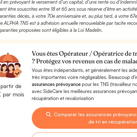
ail en prévoyant le versement d’un capital, d’une rente ou d’indemnit
ent être souscrites entre 18 et 65 ans sous réserve d’être en activi
aranties décès, à votre 70e anniversaire et, au plus tard, à votre 67e
fre ALPHA TNS est à adhésion annuelle renouvelable par tacite recon
garanties proposées sont éligibles à la Loi Madelin.
Vous êtes Opérateur / Opératrice de tr
? Protégez vos revenus en cas de malad
Vous êtes indépendants, et généralement les aide
très importantes voire négligeables. Beaucoup d
assurances prévoyance
pour les TNS (travailleur 
partir de
avec SideCare les meilleures assurances prévoyan
€ par mois
récupération et revalorisation
Comparer les assurances prévoyanc
de tri en récupératio