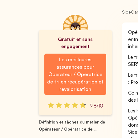
SideCa
Opér
Gratuit et sans
entr
engagement
inhé
Le t
Les meilleures
SER
assurances pour
Opérateur / Opératrice
Le t
de tri en récupération et
:
Pro
revalorisation
Ce m
des
9,8/10
Les 
Opér
Définition et tâches du métier de
donc
Opérateur / Opératrice de ...
Side