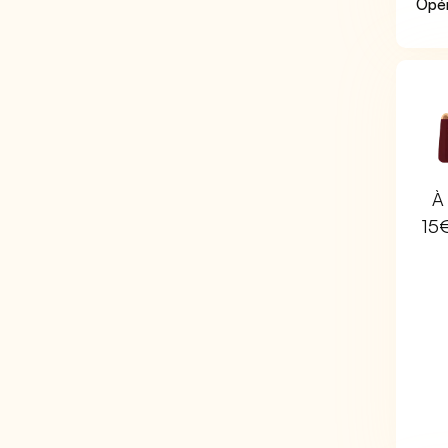
Opér
À 
15