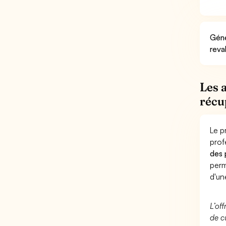
Géné
reva
Les 
récu
Le p
prof
des 
perm
d'un
L’of
de c