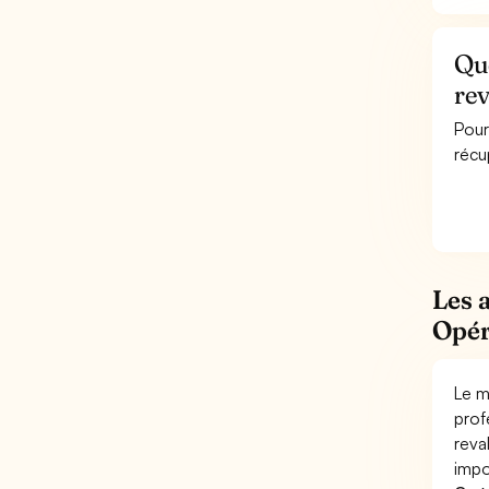
Que
rev
Pour
récu
Les 
Opér
Le m
prof
reva
impo