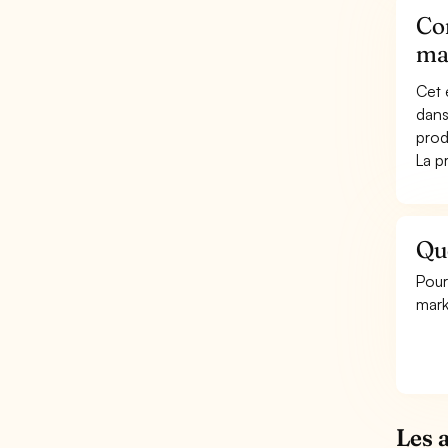
Co
ma
Cet 
dans
prod
La p
Qu
Pour
mark
Les 