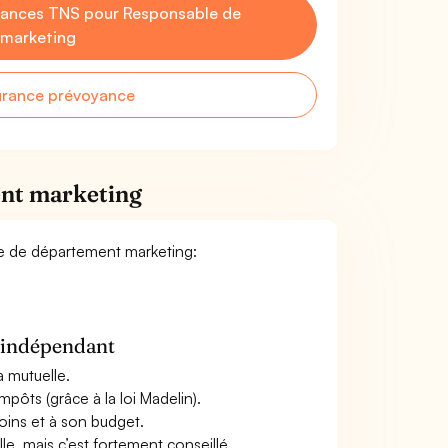
yances TNS pour Responsable de
marketing
urance prévoyance
ent marketing
le de département marketing:
n indépendant
a mutuelle.
mpôts (grâce à la loi Madelin).
oins et à son budget.
le, mais c’est fortement conseillé.