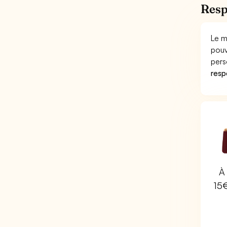
Resp
Le m
pouv
pers
respo
À 
15