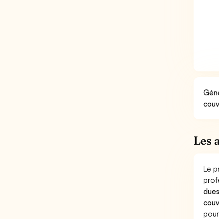
Géné
couv
Les 
Le p
prof
dues
couv
pour