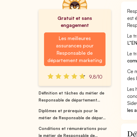
Resp
Gratuit et sans
est 
engagement
Resp
Le t
Les meilleures
L''
assurances pour
Responsable de
Le t
département marketing
comm
Ce m
9,8/10
des
Les 
Définition et tâches du métier de
cond
Responsable de département...
Side
les 
Diplômes et prérequis pour le
métier de Responsable de dépar...
Conditions et rémunérations pour
Déf
le métier de Responsable de...