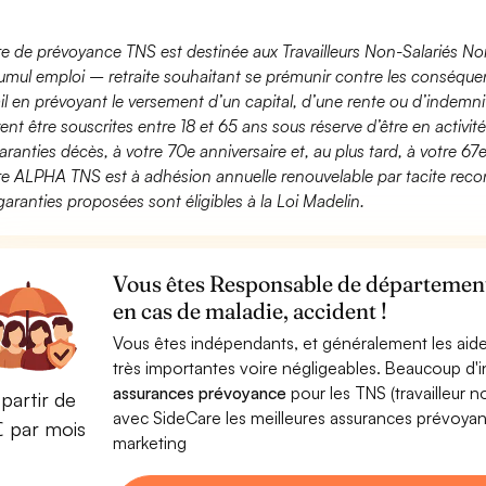
fre de prévoyance TNS est destinée aux Travailleurs Non-Salariés No
umul emploi – retraite souhaitant se prémunir contre les conséquen
ail en prévoyant le versement d’un capital, d’une rente ou d’indemnit
ent être souscrites entre 18 et 65 ans sous réserve d’être en activi
aranties décès, à votre 70e anniversaire et, au plus tard, à votre 67e
fre ALPHA TNS est à adhésion annuelle renouvelable par tacite recon
garanties proposées sont éligibles à la Loi Madelin.
Vous êtes Responsable de département
en cas de maladie, accident !
Vous êtes indépendants, et généralement les aide
très importantes voire négligeables. Beaucoup d
assurances prévoyance
pour les TNS (travailleur 
partir de
avec SideCare les meilleures assurances prévoy
€ par mois
marketing