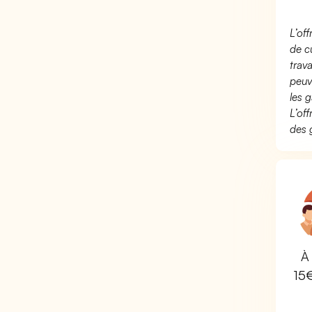
L’of
de c
trav
peuv
les g
L’of
des 
À 
15