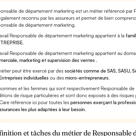
onsable de département marketing est un métier référencé par Pôl
également reconnu par les assureurs et permet de bien comprendr
onsable de département marketing.
ravail Responsable de département marketing appartient à la
fami
ENTREPRISE
.
ravail Responsable de département marketing appartient au domai
erciale, marketing et supervision des ventes
.
étier peut être exercé par des
sociétés comme de SAS, SASU, SA
Entreprises individuelles
ou des
micro-entrepreneurs
.
hommes et les femmes qui sont respectivement Responsable de d
itions de risque particulières et sont donc exposés à des risques 
Care référence ici pour toutes les
personnes exerçant la profess
assurances les plus adaptées à leur besoin
.
inition et tâches du métier de Responsable