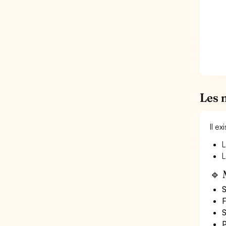
Les 
Il e
L
L
🔹 
S
F
S
P