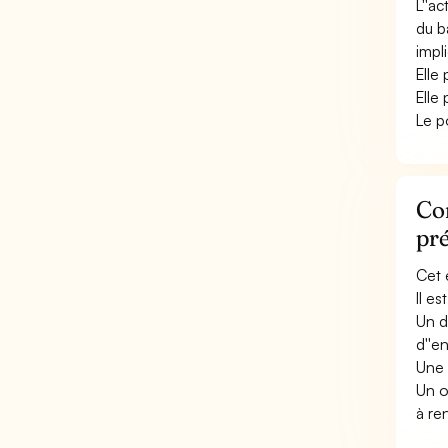
L''a
du b
impl
Elle
Elle
Le p
Con
pr
Cet 
Il e
Un d
d''e
Une 
Un o
à re