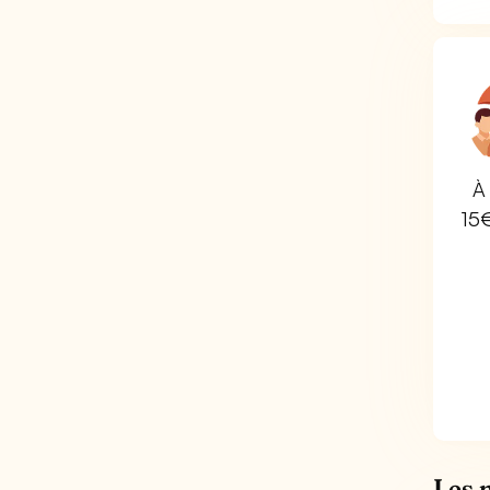
À 
15
Les 