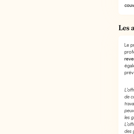
couv
Les 
Le p
prof
reve
éga
prév
L’of
de c
trav
peuv
les g
L’of
des 