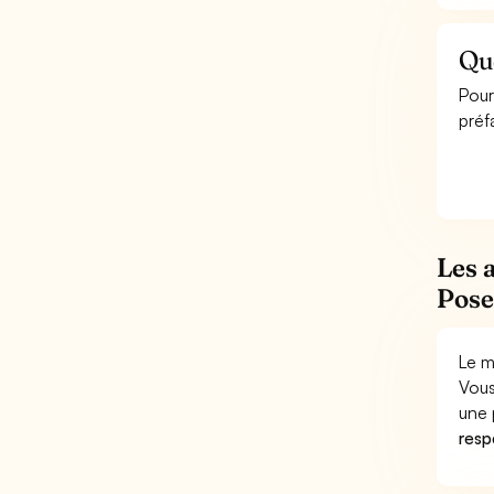
Que
Pour
préf
Les 
Pose
Le m
Vous
une 
respo