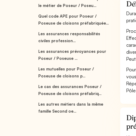
Déf
le métier de Poseur / Poseu...
Dura
Quel code APE pour Poseur /
prat
Poseuse de cloisons préfabriquée...
Proc
Les assurances responsabilités
Effe
civiles profession...
cara
Les assurances prévoyances pour
diver
Poseur / Poseuse ...
Peut
Les mutuelles pour Poseur /
Pour
Poseuse de cloisons p...
vous
Répe
Le cas des assurances Poseur /
Pôle
Poseuse de cloisons préfabriq...
Les autres métiers dans la même
famille Second oe...
Dip
pr