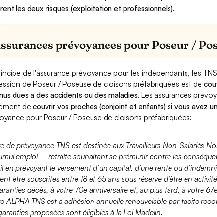
rent les deux risques (exploitation et professionnels).
assurances prévoyances pour Poseur / Pos
rincipe de l'assurance prévoyance pour les indépendants, les TNS
ession de Poseur / Poseuse de cloisons préfabriquées est de
couv
nus dues à des accidents ou des maladies
. Les assurances prévo
lement de
couvrir vos proches (conjoint et enfants) si vous avez u
oyance pour Poseur / Poseuse de cloisons préfabriquées:
fre de prévoyance TNS est destinée aux Travailleurs Non-Salariés No
umul emploi – retraite souhaitant se prémunir contre les conséquen
ail en prévoyant le versement d’un capital, d’une rente ou d’indemnit
ent être souscrites entre 18 et 65 ans sous réserve d’être en activi
aranties décès, à votre 70e anniversaire et, au plus tard, à votre 67e
fre ALPHA TNS est à adhésion annuelle renouvelable par tacite recon
garanties proposées sont éligibles à la Loi Madelin.