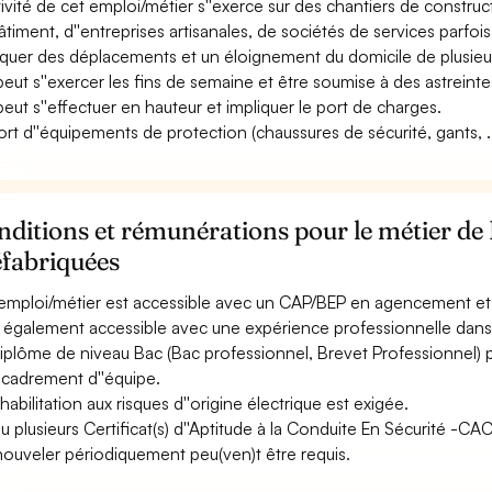
ctivité de cet emploi/métier s''exerce sur des chantiers de construct
âtiment, d''entreprises artisanales, de sociétés de services parfois
iquer des déplacements et un éloignement du domicile de plusieur
 peut s''exercer les fins de semaine et être soumise à des astreinte
 peut s''effectuer en hauteur et impliquer le port de charges.
ort d''équipements de protection (chaussures de sécurité, gants, ...
ditions et rémunérations pour le métier de 
éfabriquées
emploi/métier est accessible avec un CAP/BEP en agencement et 
st également accessible avec une expérience professionnelle dans 
iplôme de niveau Bac (Bac professionnel, Brevet Professionnel)
ncadrement d''équipe.
habilitation aux risques d''origine électrique est exigée.
u plusieurs Certificat(s) d''Aptitude à la Conduite En Sécurité -C
nouveler périodiquement peu(ven)t être requis.