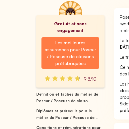
Pose
Gratuit et sans
synd
engagement
méti
Le t
Les meilleures
BÂT
assurances pour Poseur
/ Poseuse de cloisons
Le t
préfabriquées
Ce m
des
9,8/10
Les 
cloi
Définition et tâches du métier de
prop
Poseur / Poseuse de cloiso...
Side
préf
Diplômes et prérequis pour le
métier de Poseur / Poseuse de ...
Conditions et rémunérations pour