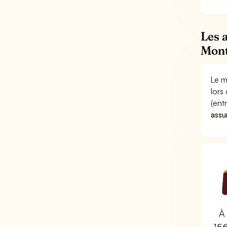
Les 
Mont
Le m
lors
(ent
assu
À 