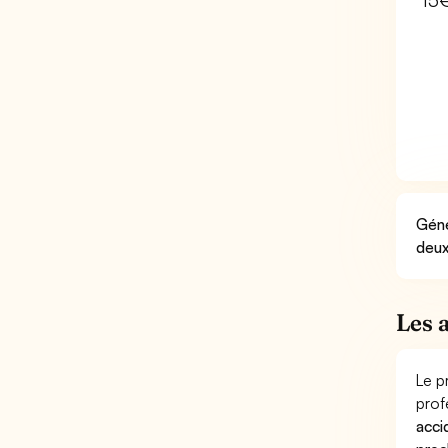
15
Géné
deux
Les 
Le p
prof
acci