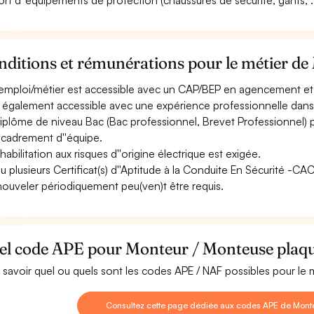
ort d''équipements de protection (chaussures de sécurité, gants, ...
ditions et rémunérations pour le métier de
emploi/métier est accessible avec un CAP/BEP en agencement et 
st également accessible avec une expérience professionnelle dans 
iplôme de niveau Bac (Bac professionnel, Brevet Professionnel)
ncadrement d''équipe.
habilitation aux risques d''origine électrique est exigée.
u plusieurs Certificat(s) d''Aptitude à la Conduite En Sécurité -C
nouveler périodiquement peu(ven)t être requis.
el code APE pour Monteur / Monteuse plaqu
 savoir quel ou quels sont les codes APE / NAF possibles pour le
Consultez cette page dédiée aux codes APE de Monte