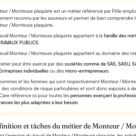
eur / Monteuse plaquiste est un métier référencé par Pôle emploi, 
ement reconnu par les assureurs et permet de bien comprendre le
eur / Monteuse plaquiste.
ravail Monteur / Monteuse plaquiste appartient à la
famille des mét
TRAVAUX PUBLICS
.
ravail Monteur / Monteuse plaquiste appartient au domaine des mét
étier peut être exercé par des
sociétés comme de SAS, SASU, SA
Entreprises individuelles
ou des
micro-entrepreneurs
.
hommes et les femmes qui sont respectivement Monteur / Monteus
 des conditions de risque particulières et sont donc exposés à des
Care référence ici pour toutes les
personnes exerçant la professi
rances les plus adaptées à leur besoin
.
inition et tâches du métier de Monteur / Mo
nt l'exercice du travail de Monteur / Monteuse plaquiste, les activ