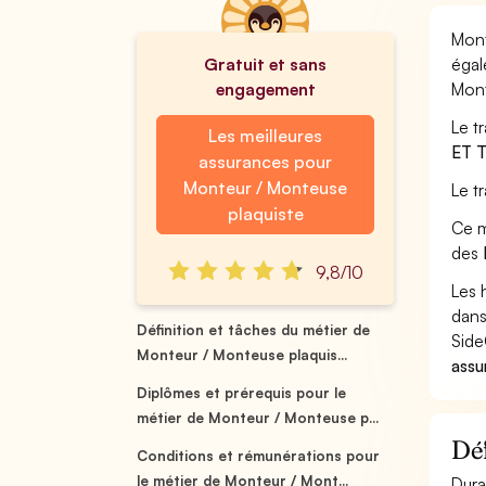
Mont
Gratuit et sans
égal
engagement
Mont
Le t
Les meilleures
ET 
assurances pour
Monteur / Monteuse
Le t
plaquiste
Ce m
des
9,8/10
Les 
dans
Définition et tâches du métier de
Side
Monteur / Monteuse plaquis...
assu
Diplômes et prérequis pour le
métier de Monteur / Monteuse p...
Déf
Conditions et rémunérations pour
le métier de Monteur / Mont...
Dura