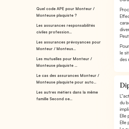
Quel code APE pour Monteur /
Proc
Monteuse plaquiste ?
Effe
cara
Les assurances responsabilités
diver
civiles profession...
Peut
Les assurances prévoyances pour
Pour
Monteur / Monteus...
le s
Les mutuelles pour Monteur /
des 
Monteuse plaquiste ...
Le cas des assurances Monteur /
Monteuse plaquiste pour auto...
Dip
Les autres métiers dans la même
L''a
famille Second oe...
du b
impl
Elle
Elle