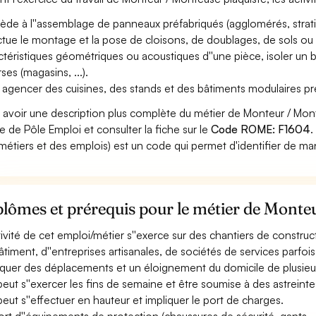
ède à l''assemblage de panneaux préfabriqués (agglomérés, stratifi
ctue le montage et la pose de cloisons, de doublages, de sols ou 
ctéristiques géométriques ou acoustiques d''une pièce, isoler un b
ses (magasins, ...).
 agencer des cuisines, des stands et des bâtiments modulaires pr
 avoir une description plus complète du métier de Monteur / Mon
ite de Pôle Emploi et consulter la fiche sur le
Code ROME: F1604
.
métiers et des emplois) est un code qui permet d'identifier de ma
lômes et prérequis pour le métier de Monte
ctivité de cet emploi/métier s''exerce sur des chantiers de construct
âtiment, d''entreprises artisanales, de sociétés de services parfois
iquer des déplacements et un éloignement du domicile de plusieur
 peut s''exercer les fins de semaine et être soumise à des astreinte
 peut s''effectuer en hauteur et impliquer le port de charges.