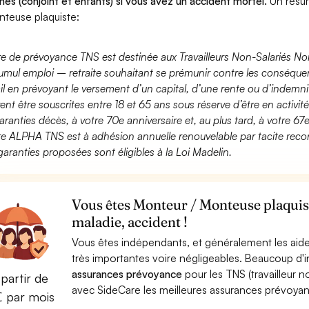
hes (conjoint et enfants) si vous avez un accident mortel.
Un résu
nteuse plaquiste:
fre de prévoyance TNS est destinée aux Travailleurs Non-Salariés No
umul emploi – retraite souhaitant se prémunir contre les conséquen
ail en prévoyant le versement d’un capital, d’une rente ou d’indemnit
ent être souscrites entre 18 et 65 ans sous réserve d’être en activi
aranties décès, à votre 70e anniversaire et, au plus tard, à votre 67e
fre ALPHA TNS est à adhésion annuelle renouvelable par tacite recon
garanties proposées sont éligibles à la Loi Madelin.
Vous êtes Monteur / Monteuse plaquist
maladie, accident !
Vous êtes indépendants, et généralement les aide
très importantes voire négligeables. Beaucoup d
assurances prévoyance
pour les TNS (travailleur 
partir de
avec SideCare les meilleures assurances prévoya
€ par mois