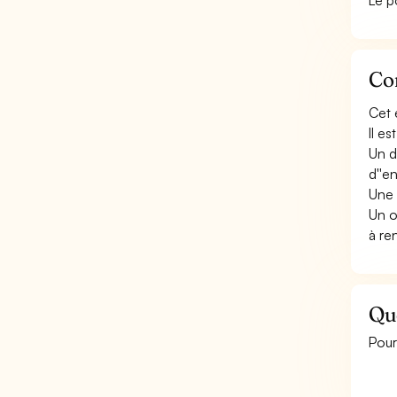
Le p
Con
Cet 
Il e
Un d
d''e
Une 
Un o
à re
Qu
Pour