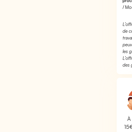
proc
/ Mo
L’of
de c
trav
peuv
les g
L’of
des 
À 
15