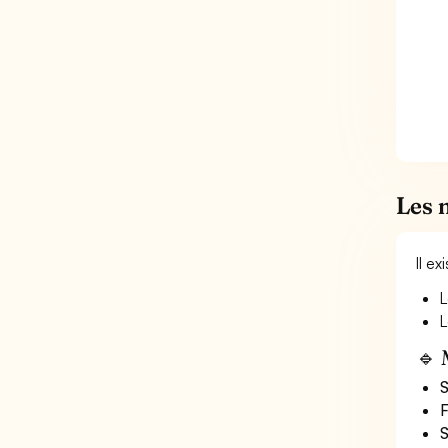
Les 
Il e
L
L
🔹 
S
F
S