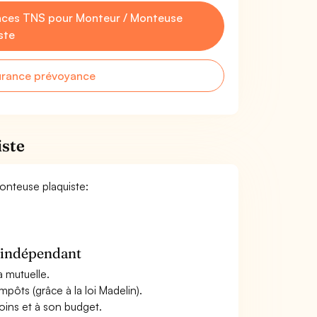
nces TNS pour Monteur / Monteuse
ste
urance prévoyance
iste
Monteuse plaquiste:
n indépendant
a mutuelle.
mpôts (grâce à la loi Madelin).
oins et à son budget.