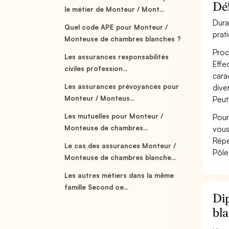
Dé
le métier de Monteur / Mont...
Dura
Quel code APE pour Monteur /
prat
Monteuse de chambres blanches ?
Proc
Les assurances responsabilités
Effe
civiles profession...
cara
Les assurances prévoyances pour
diver
Monteur / Monteus...
Peut
Les mutuelles pour Monteur /
Pour
Monteuse de chambres...
vous
Répe
Le cas des assurances Monteur /
Pôle
Monteuse de chambres blanche...
Les autres métiers dans la même
famille Second oe...
Di
bl