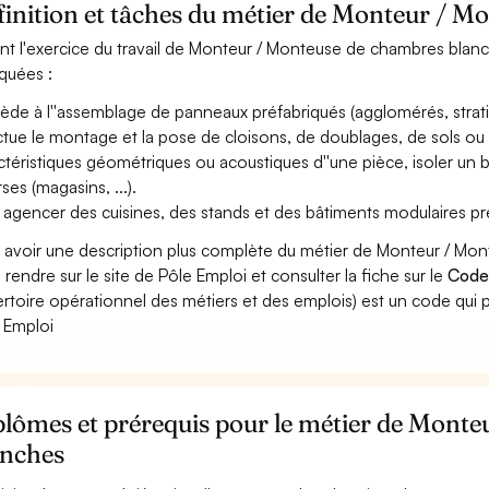
finition et tâches du métier de Monteur / 
nt l'exercice du travail de Monteur / Monteuse de chambres blanch
iquées :
ède à l''assemblage de panneaux préfabriqués (agglomérés, stratifi
ctue le montage et la pose de cloisons, de doublages, de sols ou 
ctéristiques géométriques ou acoustiques d''une pièce, isoler un b
ses (magasins, ...).
 agencer des cuisines, des stands et des bâtiments modulaires pr
 avoir une description plus complète du métier de Monteur / M
 rendre sur le site de Pôle Emploi et consulter la fiche sur le
Code
rtoire opérationnel des métiers et des emplois) est un code qui p
 Emploi
plômes et prérequis pour le métier de Mont
anches