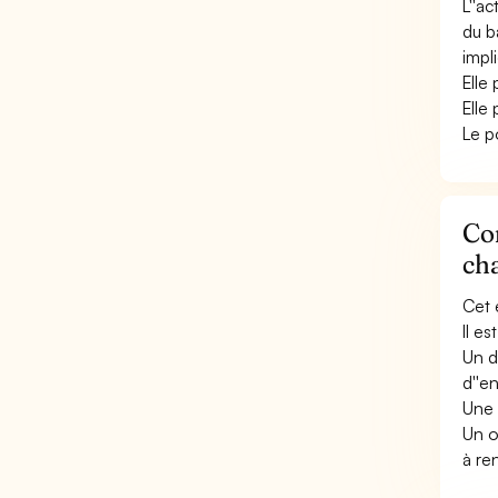
L''a
du b
impl
Elle
Elle
Le p
Co
ch
Cet 
Il e
Un d
d''e
Une 
Un o
à re