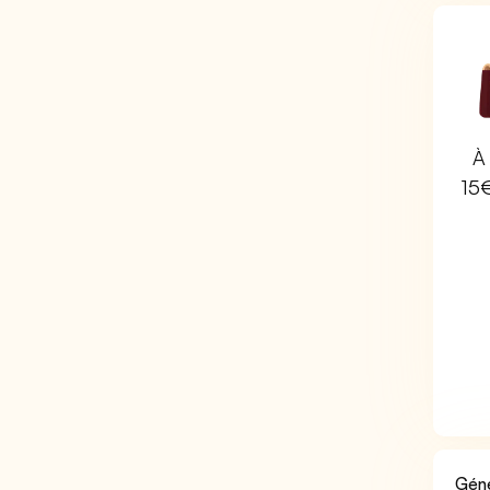
À 
15
Géné