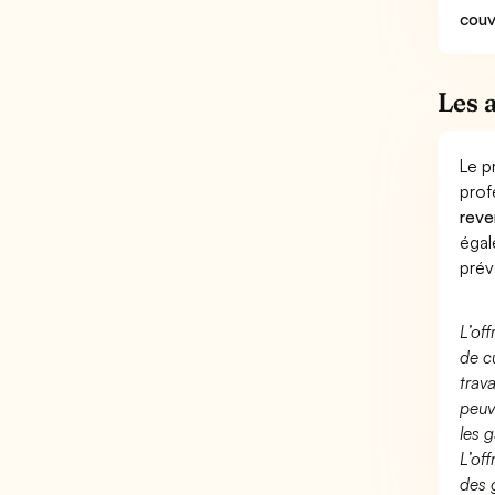
couv
Les 
Le p
prof
reve
éga
prév
L’of
de c
trav
peuv
les g
L’of
des 