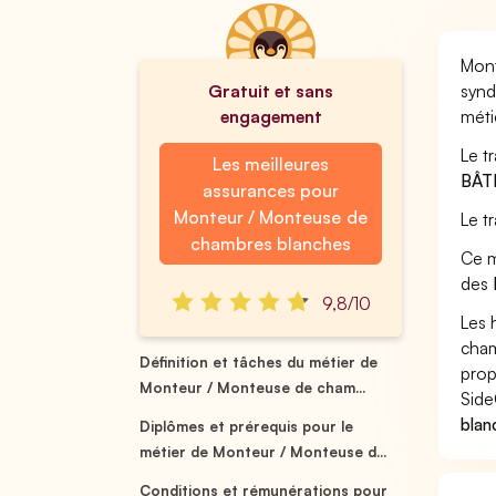
Mont
Gratuit et sans
synd
engagement
méti
Le t
Les meilleures
BÂT
assurances pour
Monteur / Monteuse de
Le t
chambres blanches
Ce m
des
9,8/10
Les 
cham
Définition et tâches du métier de
prop
Monteur / Monteuse de cham...
Side
blan
Diplômes et prérequis pour le
métier de Monteur / Monteuse d...
Conditions et rémunérations pour