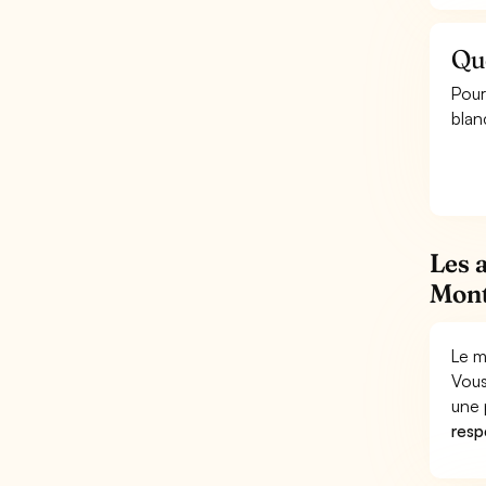
Qu
Pour
blan
Les 
Mont
Le m
Vous
une 
respo