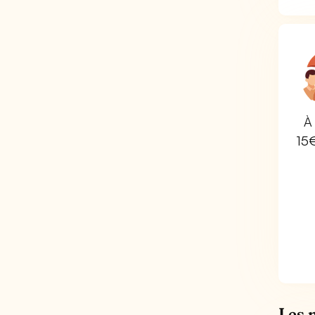
À 
15
Les 