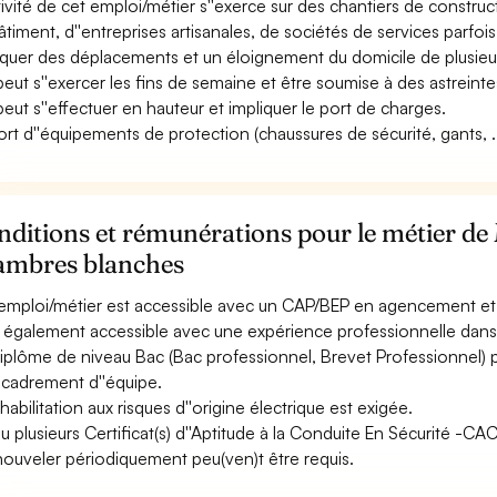
ctivité de cet emploi/métier s''exerce sur des chantiers de construct
âtiment, d''entreprises artisanales, de sociétés de services parfois
iquer des déplacements et un éloignement du domicile de plusieur
 peut s''exercer les fins de semaine et être soumise à des astreinte
 peut s''effectuer en hauteur et impliquer le port de charges.
ort d''équipements de protection (chaussures de sécurité, gants, ...
nditions et rémunérations pour le métier d
ambres blanches
emploi/métier est accessible avec un CAP/BEP en agencement et 
st également accessible avec une expérience professionnelle dans 
iplôme de niveau Bac (Bac professionnel, Brevet Professionnel)
ncadrement d''équipe.
habilitation aux risques d''origine électrique est exigée.
u plusieurs Certificat(s) d''Aptitude à la Conduite En Sécurité -C
nouveler périodiquement peu(ven)t être requis.