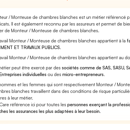
eur / Monteuse de chambres blanches est un métier référencé par
icats. Il est également reconnu par les assureurs et permet de bi
er de Monteur / Monteuse de chambres blanches.
ravail Monteur / Monteuse de chambres blanches appartient à la
f
IMENT ET TRAVAUX PUBLICS
.
ravail Monteur / Monteuse de chambres blanches appartient au do
étier peut être exercé par des
sociétés comme de SAS, SASU, SA
Entreprises individuelles
ou des
micro-entrepreneurs
.
hommes et les femmes qui sont respectivement Monteur / Mont
bres blanches travaillent dans des conditions de risque particuli
res à leur métier.
Care référence ici pour toutes les
personnes exerçant la profess
ches les assurances les plus adaptées à leur besoin
.