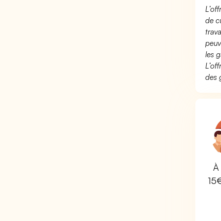
L’of
de c
trav
peuv
les g
L’of
des 
À 
15