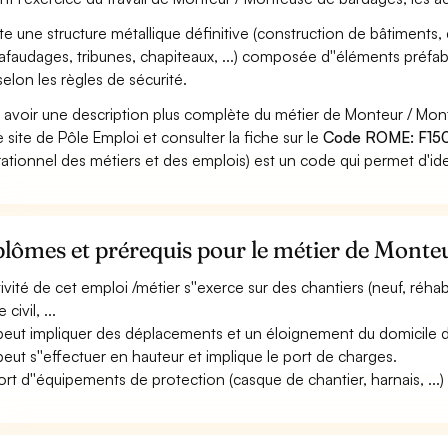
e une structure métallique définitive (construction de bâtiments, d
afaudages, tribunes, chapiteaux, ...) composée d''éléments préfa
 selon les règles de sécurité.
 avoir une description plus complète du métier de Monteur / M
le site de Pôle Emploi et consulter la fiche sur le
Code ROME: F15
ationnel des métiers et des emplois) est un code qui permet d'ide
lômes et prérequis pour le métier de Monte
ctivité de cet emploi /métier s''exerce sur des chantiers (neuf, réhab
 civil, ...
 peut impliquer des déplacements et un éloignement du domicile de
 peut s''effectuer en hauteur et implique le port de charges.
ort d''équipements de protection (casque de chantier, harnais, ...) 