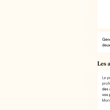
Géné
deux
Les 
Le p
prof
des 
vos 
Mont