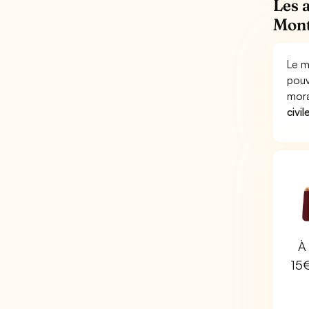
Les 
Mont
Le m
pouv
mora
civil
À 
15