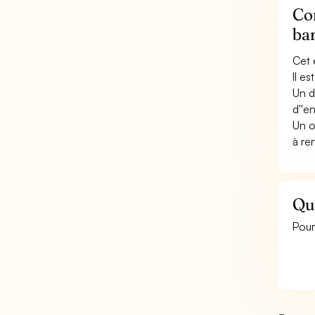
Co
ba
Cet 
Il e
Un d
d''e
Un o
à re
Qu
Pour