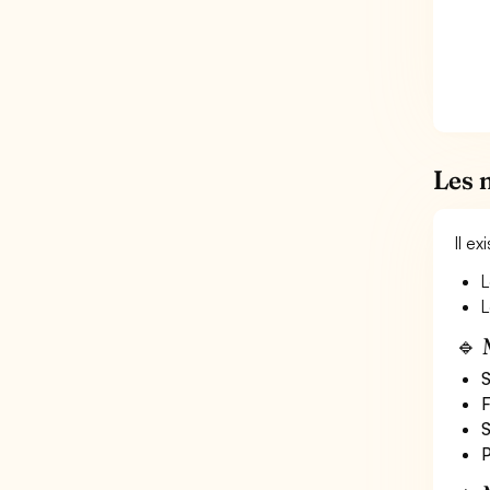
Les 
Il e
L
L
🔹 
S
F
S
P