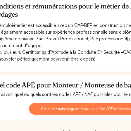
nditions et rémunérations pour le métier d
rdages
emploi/métier est accessible avec un CAP/BEP en construction mé
st également accessible sur expérience professionnelle sans diplôm
iplôme de niveau Bac (Brevet Professionnel, Bac professionnel)
ncadrement d''équipe.
u plusieurs Certificat (s) d''Aptitude à la Conduite En Sécurité -
nouveler périodiquement peu(ven)t être exigé(s).
el code APE pour Monteur / Monteuse de ba
 savoir quel ou quels sont les codes APE / NAF possibles pour l
Consultez cette page dédiée aux codes APE de Monteu