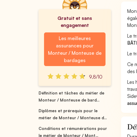
Mont
Gratuit et sans
égal
engagement
Mont
Le t
Les meilleures
BÂT
assurances pour
Monteur / Monteuse de
Le t
bardages
Ce m
des
9,8/10
Les 
trav
Définition et tâches du métier de
Side
Monteur / Monteuse de bard...
assu
Diplômes et prérequis pour le
métier de Monteur / Monteuse d...
Déf
Conditions et rémunérations pour
le métier de Monteur / Mont...
Dura