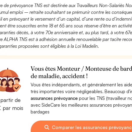
fre de prévoyance TNS est destinée aux Travailleurs Non-Salariés No
umul emploi – retraite souhaitant se prémunir contre les conséquen
ail en prévoyant le versement d’un capital, d’une rente ou d’indemnit
ent être souscrites entre 18 et 65 ans sous réserve d’être en activi
aranties décès, à votre 70e anniversaire et, au plus tard, à votre 67e
fre ALPHA TNS est à adhésion annuelle renouvelable par tacite recon
garanties proposées sont éligibles à la Loi Madelin.
Vous êtes Monteur / Monteuse de bard
de maladie, accident !
Vous êtes indépendants, et généralement les aide
très importantes voire négligeables. Beaucoup d
assurances prévoyance
pour les TNS (travailleur 
partir de
avec SideCare les meilleures assurances prévoy
€ par mois
bardages
Comparer les assurances prévoyanc