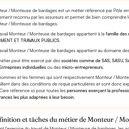
eur / Monteuse de bardages est un métier référencé par Pôle emplo
ement reconnu par les assureurs et permet de bien comprendre le
eur / Monteuse de bardages.
ravail Monteur / Monteuse de bardages appartient à la
famille des
IMENT ET TRAVAUX PUBLICS
.
ravail Monteur / Monteuse de bardages appartient au domaine des
étier peut être exercé par des
sociétés comme de SAS, SASU, SA
Entreprises individuelles
ou des
micro-entrepreneurs
.
hommes et les femmes qui sont respectivement Monteur / Mont
aillent dans des conditions de risque particulières et sont donc ex
Care référence ici pour toutes les
personnes exerçant la profess
rances les plus adaptées à leur besoin
.
inition et tâches du métier de Monteur / M
nt l'exercice du travail de Monteur / Monteuse de bardages, les ac