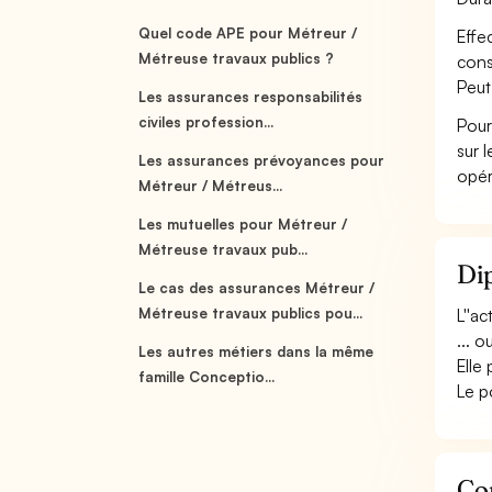
Quel code APE pour Métreur /
Effe
Métreuse travaux publics ?
cons
Peut
Les assurances responsabilités
civiles profession...
Pour
sur 
Les assurances prévoyances pour
opér
Métreur / Métreus...
Les mutuelles pour Métreur /
Métreuse travaux pub...
Dip
Le cas des assurances Métreur /
Métreuse travaux publics pou...
L''a
... 
Les autres métiers dans la même
Elle
famille Conceptio...
Le p
Con