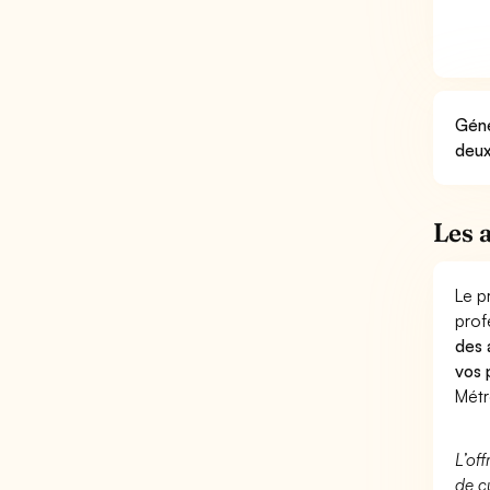
Géné
deux
Les 
Le p
prof
des 
vos 
Métr
L’of
de c