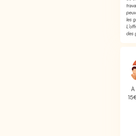
trav
peuv
les g
L’of
des 
À 
15