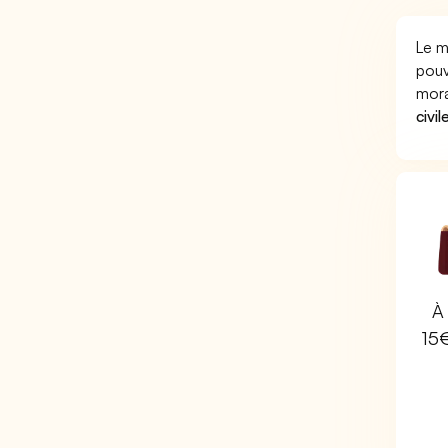
Le m
pouv
mora
civil
À 
15