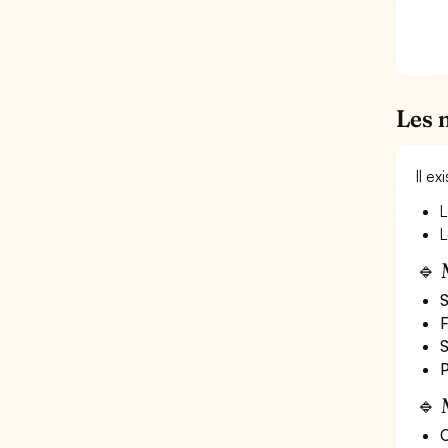
Les 
Il e
L
L
🔹 
S
F
S
P
🔹 
O