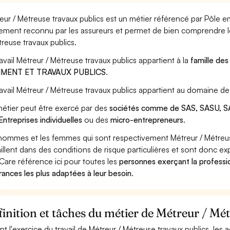
eur / Métreuse travaux publics est un métier référencé par Pôle emp
ement reconnu par les assureurs et permet de bien comprendre le
treuse travaux publics.
ravail Métreur / Métreuse travaux publics appartient à la
famille des
IMENT ET TRAVAUX PUBLICS
.
ravail Métreur / Métreuse travaux publics appartient au domaine de
étier peut être exercé par des
sociétés comme de SAS, SASU, SA
Entreprises individuelles
ou des
micro-entrepreneurs
.
hommes et les femmes qui sont respectivement Métreur / Métreuse
aillent dans des conditions de risque particulières et sont donc ex
Care référence ici pour toutes les
personnes exerçant la professi
rances les plus adaptées à leur besoin
.
inition et tâches du métier de Métreur / Mé
nt l'exercice du travail de Métreur / Métreuse travaux publics, les 