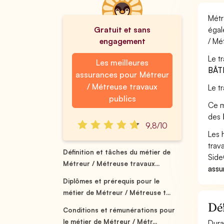
Métr
Gratuit et sans
égal
engagement
/ Mé
Le t
Les meilleures
BÂT
assurances pour Métreur
/ Métreuse travaux
Le t
publics
Ce m
des
9,8/10
Les 
trav
Définition et tâches du métier de
Side
Métreur / Métreuse travaux...
assu
Diplômes et prérequis pour le
métier de Métreur / Métreuse t...
Déf
Conditions et rémunérations pour
le métier de Métreur / Métr...
Dura