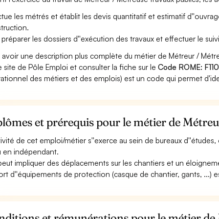
ctue les métrés et établit les devis quantitatif et estimatif d''ouvr
truction.
 préparer les dossiers d''exécution des travaux et effectuer le suiv
 avoir une description plus complète du métier de Métreur / Métr
le site de Pôle Emploi et consulter la fiche sur le
Code ROME: F11
ationnel des métiers et des emplois) est un code qui permet d'ide
lômes et prérequis pour le métier de Métreu
ctivité de cet emploi/métier s''exerce au sein de bureaux d''études, 
ou en indépendant.
 peut impliquer des déplacements sur les chantiers et un éloigneme
ort d''équipements de protection (casque de chantier, gants, ...) es
ditions et rémunérations pour le métier de