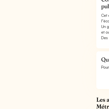
pub
Cet 
l''é
Un g
et o
Des 
Qu
Pour
Les 
Métr