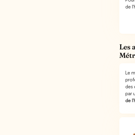
de l'
Les 
Métr
Le m
prof
des 
par
de l'