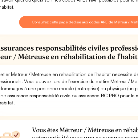
habitat.
Consultez cette page dédiée aux codes APE de Métreur / Métreu
assurances responsabilités civiles professi
eur / Métreuse en réhabilitation de l'habit
étier Métreur / Métreuse en réhabilitation de l'habitat nécessite d
essionnels. Vous pouvez lors de l'exercice du métier Métreur / Mét
dommages à une personne morale (entreprise) ou physique (un parti
 une
assurance responsabilité civile
ou
assurance RC PRO pour le mé
habitat
.
Vous êtes Métreur / Métreuse en réhabi
votre activité avec une assurance resp