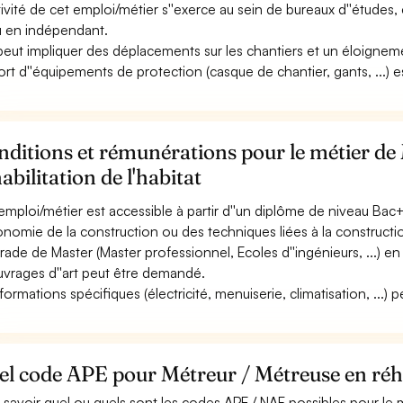
ctivité de cet emploi/métier s''exerce au sein de bureaux d''études, 
ou en indépendant.
 peut impliquer des déplacements sur les chantiers et un éloigneme
ort d''équipements de protection (casque de chantier, gants, ...) es
ditions et rémunérations pour le métier de
abilitation de l'habitat
emploi/métier est accessible à partir d''un diplôme de niveau Bac+
conomie de la construction ou des techniques liées à la construct
rade de Master (Master professionnel, Ecoles d''ingénieurs, ...) e
uvrages d''art peut être demandé.
formations spécifiques (électricité, menuiserie, climatisation, ...) 
l code APE pour Métreur / Métreuse en réhab
 savoir quel ou quels sont les codes APE / NAF possibles pour le m