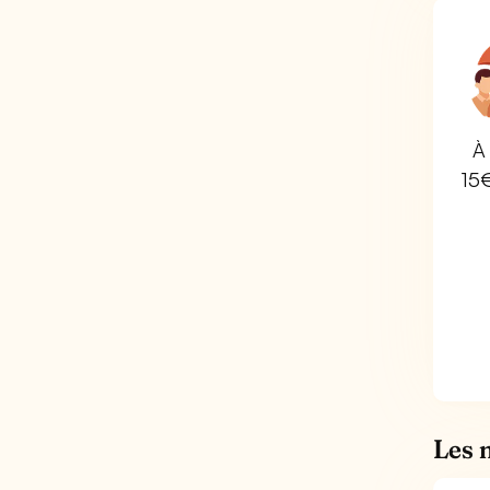
À 
15
Les 