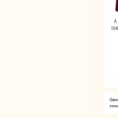
À 
15
Géné
couv