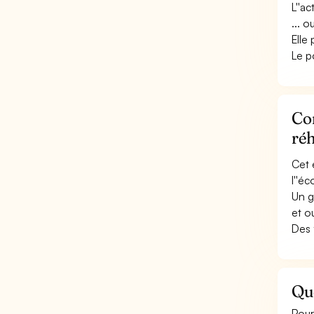
L''a
... 
Elle
Le p
Con
réh
Cet 
l''é
Un g
et o
Des 
Que
Pour