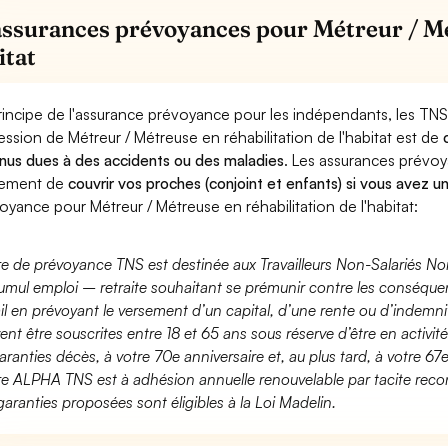
assurances prévoyances pour Métreur / Mé
itat
rincipe de l'assurance prévoyance pour les indépendants, les TNS
ession de Métreur / Métreuse en réhabilitation de l'habitat est de
nus dues à des accidents ou des maladies
. Les assurances prévo
lement de
couvrir vos proches (conjoint et enfants) si vous avez u
oyance pour Métreur / Métreuse en réhabilitation de l'habitat:
fre de prévoyance TNS est destinée aux Travailleurs Non-Salariés No
umul emploi – retraite souhaitant se prémunir contre les conséquen
ail en prévoyant le versement d’un capital, d’une rente ou d’indemnit
ent être souscrites entre 18 et 65 ans sous réserve d’être en activi
aranties décès, à votre 70e anniversaire et, au plus tard, à votre 67e
fre ALPHA TNS est à adhésion annuelle renouvelable par tacite recon
garanties proposées sont éligibles à la Loi Madelin.