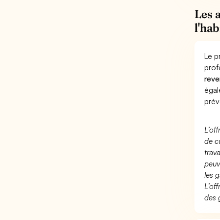
Les 
l'hab
Le p
prof
reve
éga
prév
L’of
de c
trav
peuv
les g
L’of
des 