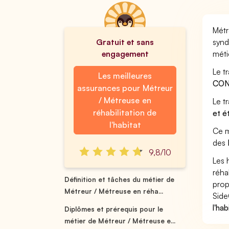
Métr
Gratuit et sans
synd
engagement
méti
Le t
Les meilleures
CON
assurances pour Métreur
/ Métreuse en
Le t
réhabilitation de
et é
l'habitat
Ce m
des
9,8/10
Les 
réha
Définition et tâches du métier de
prop
Métreur / Métreuse en réha...
Side
l'ha
Diplômes et prérequis pour le
métier de Métreur / Métreuse e...