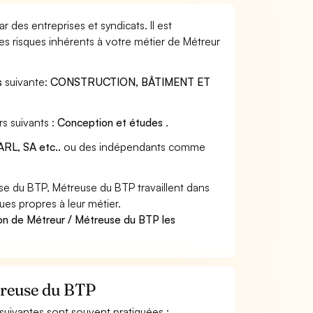
 des entreprises et syndicats. Il est
s risques inhérents à votre métier de Métreur
s
suivante:
CONSTRUCTION, BÂTIMENT ET
s suivants :
Conception et études
.
RL, SA etc..
ou des indépendants comme
e du BTP, Métreuse du BTP travaillent dans
ues propres à leur métier.
on de Métreur / Métreuse du BTP les
étreuse du BTP
s suivantes sont souvent pratiquées :