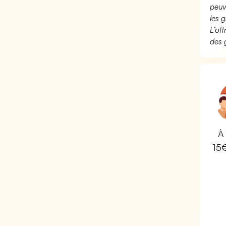
peuv
les g
L’of
des 
À 
15