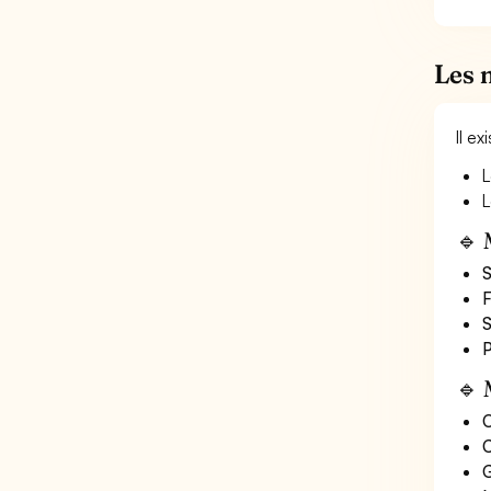
Les 
Il e
L
L
🔹 
S
F
S
P
🔹 
O
C
G