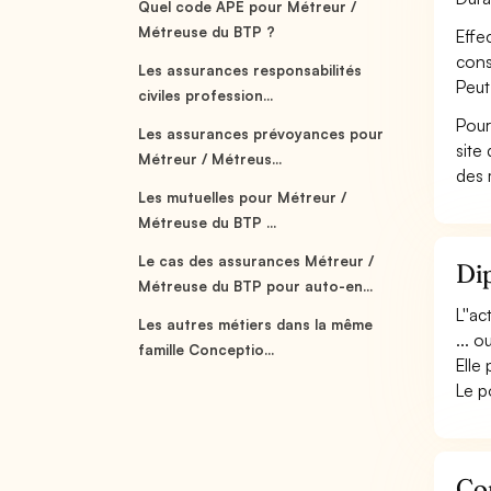
Quel code APE pour Métreur /
Métreuse du BTP ?
Effe
cons
Les assurances responsabilités
Peut
civiles profession...
Pour
Les assurances prévoyances pour
site
Métreur / Métreus...
des 
Les mutuelles pour Métreur /
Métreuse du BTP ...
Le cas des assurances Métreur /
Dip
Métreuse du BTP pour auto-en...
L''a
Les autres métiers dans la même
... 
famille Conceptio...
Elle
Le p
Co