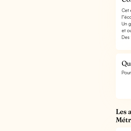
Cet 
l''é
Un g
et o
Des 
Qu
Pour
Les 
Métr