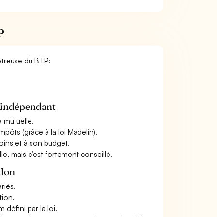
P
Métreuse du BTP:
n indépendant
a mutuelle.
mpôts (grâce à la loi Madelin).
oins et à son budget.
le, mais c’est fortement conseillé.
alon
riés.
tion.
défini par la loi.