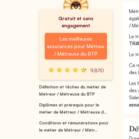
Métr
Gratuit et sans
égal
engagement
/ Mé
Le t
Les meilleures
TRA
assurances pour Métreur
/ Métreuse du BTP
Le t
Ce m
9,8/10
des
Les 
Définition et tâches du métier de
des 
Métreur / Métreuse du BTP
Side
assu
Diplômes et prérequis pour le
métier de Métreur / Métreuse d...
Conditions et rémunérations pour
Déf
le métier de Métreur / Métr...
Dura