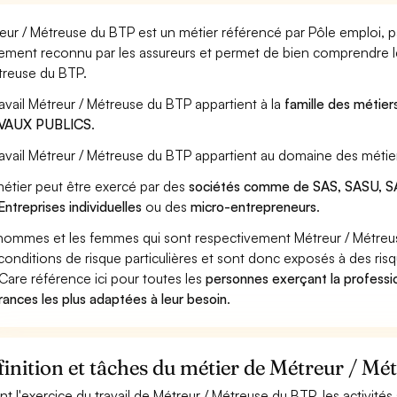
eur / Métreuse du BTP est un métier référencé par Pôle emploi, par
ement reconnu par les assureurs et permet de bien comprendre le
treuse du BTP.
ravail Métreur / Métreuse du BTP appartient à la
famille des métier
VAUX PUBLICS
.
ravail Métreur / Métreuse du BTP appartient au domaine des métier
étier peut être exercé par des
sociétés comme de SAS, SASU, SA
Entreprises individuelles
ou des
micro-entrepreneurs
.
hommes et les femmes qui sont respectivement Métreur / Métreus
conditions de risque particulières et sont donc exposés à des risq
Care référence ici pour toutes les
personnes exerçant la professi
rances les plus adaptées à leur besoin
.
inition et tâches du métier de Métreur / M
nt l'exercice du travail de Métreur / Métreuse du BTP, les activité