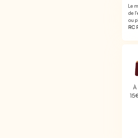
Le m
de l
ou p
RC P
À 
15