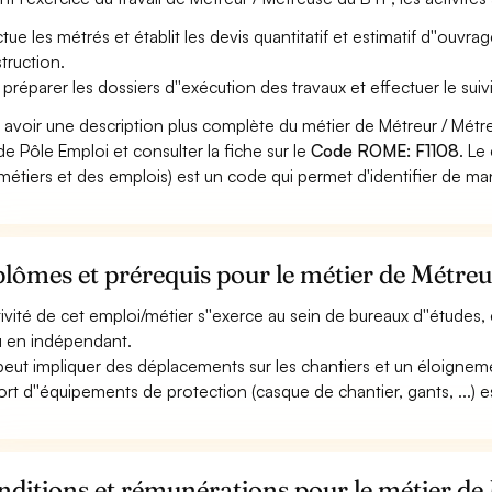
ctue les métrés et établit les devis quantitatif et estimatif d''ouvr
truction.
 préparer les dossiers d''exécution des travaux et effectuer le suiv
 avoir une description plus complète du métier de Métreur / Mét
 de Pôle Emploi et consulter la fiche sur le
Code ROME: F1108
. Le
métiers et des emplois) est un code qui permet d'identifier de ma
lômes et prérequis pour le métier de Métre
ctivité de cet emploi/métier s''exerce au sein de bureaux d''études, 
ou en indépendant.
 peut impliquer des déplacements sur les chantiers et un éloigneme
ort d''équipements de protection (casque de chantier, gants, ...) es
nditions et rémunérations pour le métier d