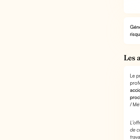
Géné
risq
Les 
Le p
prof
acci
proc
/ Mé
L’of
de c
trav