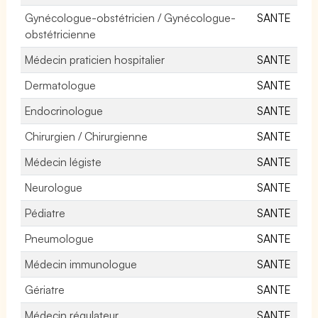
Gynécologue-obstétricien / Gynécologue-
SANTE
obstétricienne
Médecin praticien hospitalier
SANTE
Dermatologue
SANTE
Endocrinologue
SANTE
Chirurgien / Chirurgienne
SANTE
Médecin légiste
SANTE
Neurologue
SANTE
Pédiatre
SANTE
Pneumologue
SANTE
Médecin immunologue
SANTE
Gériatre
SANTE
Médecin régulateur
SANTE