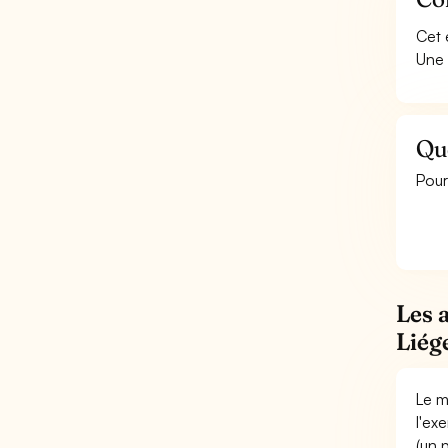
Cet 
Une 
Que
Pour
Les 
Liég
Le m
l'ex
(un 