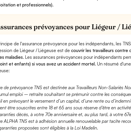
loitation et professionnels).
assurances prévoyances pour Liégeur / Li
rincipe de l'assurance prévoyance pour les indépendants, les TNS
ession de Liégeur / Liégeuse est de
couvrir les travailleurs contr
es maladies
. Les assurances prévoyances pour indépendants pe
joint et enfants) si vous avez un accident mortel.
Un résumé d'une 
euse:
fre de prévoyance TNS est destinée aux Travailleurs Non-Salariés No
umul emploi – retraite souhaitant se prémunir contre les conséquen
ail en prévoyant le versement d’un capital, d’une rente ou d’indemnit
ent être souscrites entre 18 et 65 ans sous réserve d’être en activi
aranties décès, à votre 70e anniversaire et, au plus tard, à votre 67e
fre ALPHA TNS est à adhésion annuelle renouvelable par tacite recon
garanties proposées sont éligibles à la Loi Madelin.