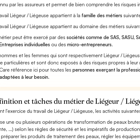
nnu par les assureurs et permet de bien comprendre les risques in
ravail Liégeur / Liégeuse appartient à la
famille des métiers
suivant
ravail Liégeur / Liégeuse appartient au domaine des métiers suivan
étier peut être exercé par des
sociétés comme de SAS, SASU, SA
Entreprises individuelles
ou des
micro-entrepreneurs
.
hommes et les femmes qui sont respectivement Liégeur / Liégeuse
ue particulières et sont donc exposés à des risques propres à leur 
Care référence ici pour toutes les
personnes exerçant la professio
 adaptées à leur besoin
.
inition et tâches du métier de Liégeur / Lié
nt l'exercice du travail de Liégeur / Liégeuse, les activités suivant
ise une ou plusieurs opérations de transformation de peaux brutes 
te, ...) selon les règles de sécurité et les impératifs de production (
 préparer les produits de traitement des peaux, régler les équip