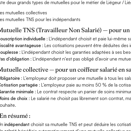
xiste deux grands types de mutuelles pour le métier de Liégeur / Li
es mutuelles collectives
es mutuelles TNS pour les indépendants
Mutuelle TNS (Travailleur Non Salarié) — pour u
ouscription individuelle
: L'indépendant choisit et paie lui-même s
iscalité avantageuse
: Les cotisations peuvent être déduites des i
ouplesse
: L'indépendant choisit les garanties adaptées à ses bes
as d’obligation
: L'indépendant n'est pas obligé d’avoir une mutuel
Mutuelle collective — pour un coiffeur salarié en s
bligatoire
: L’employeur doit proposer une mutuelle à tous les sala
otisation partagée
: L’employeur paie au moins 50 % de la cotisa
arantie minimale
: Le contrat respecte un panier de soins minimum 
oins de choix
: Le salarié ne choisit pas librement son contrat, m
ouhaite.
En résumé :
Un
indépendant
choisit sa mutuelle TNS et peut déduire les cotisat