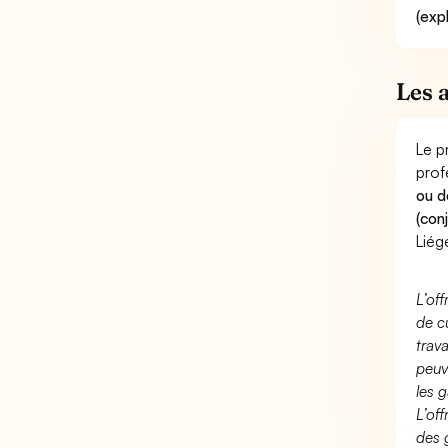
(exp
Les 
Le p
prof
ou d
(con
Liég
L’of
de c
trav
peuv
les g
L’of
des 