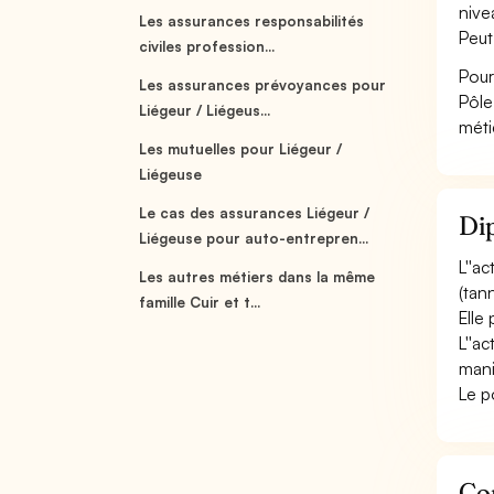
nive
Les assurances responsabilités
Peut
civiles profession...
Pour
Les assurances prévoyances pour
Pôle
Liégeur / Liégeus...
méti
Les mutuelles pour Liégeur /
Liégeuse
Le cas des assurances Liégeur /
Dip
Liégeuse pour auto-entrepren...
L''a
Les autres métiers dans la même
(tann
famille Cuir et t...
Elle
L''a
mani
Le p
Con