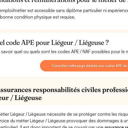
emploi/métier est accessible sans diplôme particulier ni expérienc
bonne condition physique est requise.
l code APE pour Liégeur / Liégeuse ?
 savoir quel ou quels sont les codes APE / NAF possibles pour le m
Consultez cette page dédiée aux codes APE de 
assurances responsabilités civiles professi
eur / Liégeuse
étier Liégeur / Liégeuse nécessite de se protéger contre les risq
ercice du métier Liégeur / Liégeuse provoquer des dommages à u
particulier). Il est donc important de se couvrir par une
assurance re