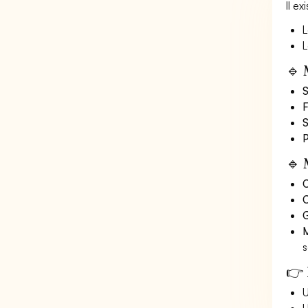
Il e
L
L
🔹 
S
F
S
P
🔹 
O
C
G
M
s
👉 