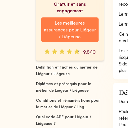
Gratuit et sans
reco
engagement
Le t
Les meilleures
Le t
assurances pour Liégeur
Ce m
/ Liégeuse
des
Les 
9,8/10
risq
Side
Définition et tâches du métier de
plus
Liégeur / Liégeuse
Diplômes et prérequis pour le
métier de Liégeur / Liégeuse
Déf
Conditions et rémunérations pour
Dura
le métier de Liégeur / Liég...
Réal
Quel code APE pour Liégeur /
refen
Liégeuse ?
Peut