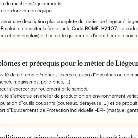
au de machines/équipements.
 coordonner une équipe.
 avoir une description plus complète du métier de Liégeur / Liége
 Emploi et consulter la fiche sur le
Code ROME: H2407
. Le code
ers et des emplois) est un code qui permet d'identifier de manièr
lômes et prérequis pour le métier de Liégeur
ctivité de cet emploi/métier s''exerce au sein d''industries ou de
eries, mégisseries, pelleteries, ...)
 peut s''exercer par roulement et le samedi.
ctivité s''effectue en atelier de production en environnement variabl
pulation d''outils coupants (couteaux, dérayeuse, ...) et de produi
ort d''Equipements de Protection Individuelle -EPI- (masque, gants, ta
ditions et rémunérations pour le métier de 