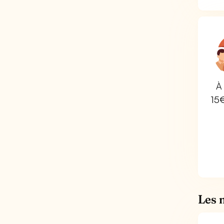
À 
15
Les 