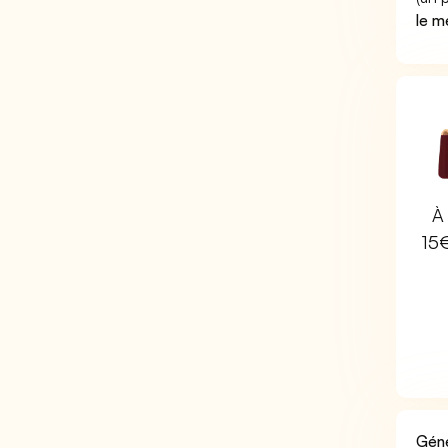
le m
À 
15
Géné