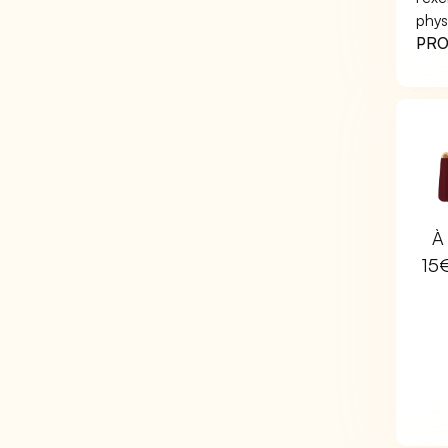
phys
PRO 
À 
15