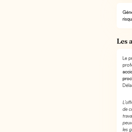
Géné
risq
Les 
Le p
prof
acci
proc
Déla
L’of
de c
trav
peuv
les g