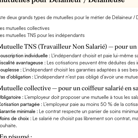
xiste deux grands types de mutuelles pour le métier de Délaineur / 
es mutuelles collectives
es mutuelles TNS pour les indépendants
Mutuelle TNS (Travailleur Non Salarié) — pour u
ouscription individuelle
: L'indépendant choisit et paie lui-même s
iscalité avantageuse
: Les cotisations peuvent être déduites des i
ouplesse
: L'indépendant choisit les garanties adaptées à ses bes
as d’obligation
: L'indépendant n'est pas obligé d’avoir une mutuel
Mutuelle collective — pour un coiffeur salarié en s
bligatoire
: L’employeur doit proposer une mutuelle à tous les sala
otisation partagée
: L’employeur paie au moins 50 % de la cotisa
arantie minimale
: Le contrat respecte un panier de soins minimum 
oins de choix
: Le salarié ne choisit pas librement son contrat, m
ouhaite.
En résumé :