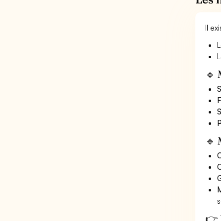
Il e
L
L
🔹 
S
F
S
P
🔹 
O
C
G
M
s
👉 