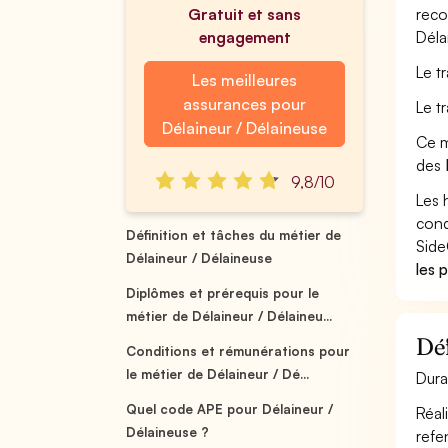
Gratuit et sans
reco
engagement
Déla
Le t
Les meilleures
assurances pour
Le t
Délaineur / Délaineuse
Ce m
des
9,8/10
Les 
cond
Définition et tâches du métier de
Side
Délaineur / Délaineuse
les 
Diplômes et prérequis pour le
métier de Délaineur / Délaineu...
Déf
Conditions et rémunérations pour
le métier de Délaineur / Dé...
Dura
Quel code APE pour Délaineur /
Réal
Délaineuse ?
refen