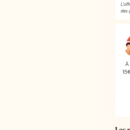
L’of
des 
À 
15
Les 