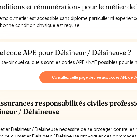
ditions et rémunérations pour le métier de
emploi/métier est accessible sans diplôme particulier ni expérienc
bonne condition physique est requise.
el code APE pour Délaineur / Délaineuse ?
 savoir quel ou quels sont les codes APE / NAF possibles pour le 
Consultez cette page dédiée aux codes APE de Dé
assurances responsabilités civiles professi
ineur / Délaineuse
étier Délaineur / Délaineuse nécessite de se protéger contre les 
ercice du métier Délaineur / Délaineuse provoquer des dommages