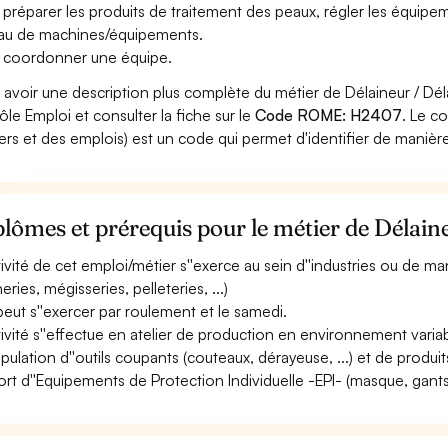
 préparer les produits de traitement des peaux, régler les équip
au de machines/équipements.
 coordonner une équipe.
 avoir une description plus complète du métier de Délaineur / Dél
ôle Emploi et consulter la fiche sur le
Code ROME: H2407
. Le c
ers et des emplois) est un code qui permet d'identifier de manièr
lômes et prérequis pour le métier de Délain
ctivité de cet emploi/métier s''exerce au sein d''industries ou de
eries, mégisseries, pelleteries, ...)
 peut s''exercer par roulement et le samedi.
ctivité s''effectue en atelier de production en environnement variabl
pulation d''outils coupants (couteaux, dérayeuse, ...) et de produi
ort d''Equipements de Protection Individuelle -EPI- (masque, gants, ta