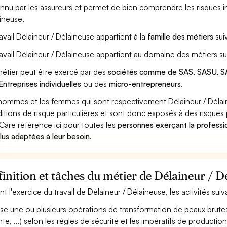
nnu par les assureurs et permet de bien comprendre les risques i
ineuse.
ravail Délaineur / Délaineuse appartient à la
famille des métiers
sui
ravail Délaineur / Délaineuse appartient au domaine des métiers su
étier peut être exercé par des
sociétés comme de SAS, SASU, SA
Entreprises individuelles
ou des
micro-entrepreneurs
.
hommes et les femmes qui sont respectivement Délaineur / Délain
itions de risque particulières et sont donc exposés à des risques 
Care référence ici pour toutes les
personnes exerçant la professi
plus adaptées à leur besoin
.
inition et tâches du métier de Délaineur / D
nt l'exercice du travail de Délaineur / Délaineuse, les activités su
ise une ou plusieurs opérations de transformation de peaux brutes 
te, ...) selon les règles de sécurité et les impératifs de production (