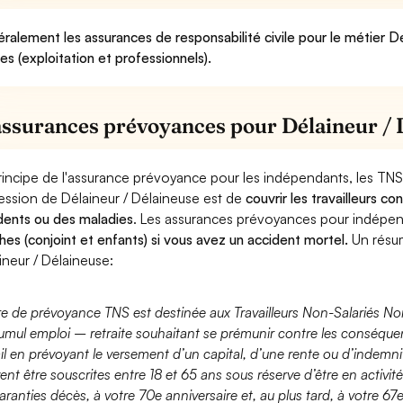
ralement les assurances de responsabilité civile pour le métier D
ues (exploitation et professionnels).
assurances prévoyances pour Délaineur / 
rincipe de l'assurance prévoyance pour les indépendants, les TNS
ession de Délaineur / Délaineuse est de
couvrir les travailleurs 
dents ou des maladies
. Les assurances prévoyances pour indép
hes (conjoint et enfants) si vous avez un accident mortel.
Un résu
ineur / Délaineuse:
fre de prévoyance TNS est destinée aux Travailleurs Non-Salariés No
umul emploi – retraite souhaitant se prémunir contre les conséquen
ail en prévoyant le versement d’un capital, d’une rente ou d’indemnit
ent être souscrites entre 18 et 65 ans sous réserve d’être en activi
aranties décès, à votre 70e anniversaire et, au plus tard, à votre 67e