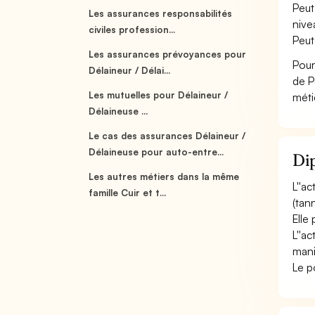
Peut
Les assurances responsabilités
nive
civiles profession...
Peut
Les assurances prévoyances pour
Pour
Délaineur / Délai...
de P
Les mutuelles pour Délaineur /
méti
Délaineuse ...
Le cas des assurances Délaineur /
Délaineuse pour auto-entre...
Dip
Les autres métiers dans la même
L''a
famille Cuir et t...
(tann
Elle
L''a
mani
Le p