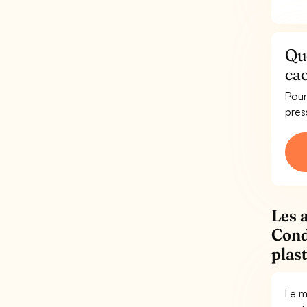
Que
cao
Pour
pres
Les 
Cond
plas
Le m