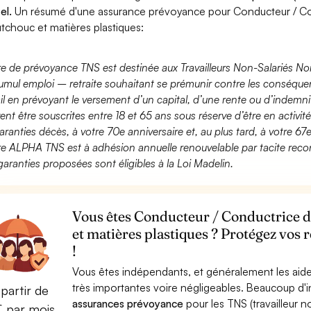
el.
Un résumé d'une assurance prévoyance pour Conducteur / Con
tchouc et matières plastiques:
fre de prévoyance TNS est destinée aux Travailleurs Non-Salariés No
umul emploi – retraite souhaitant se prémunir contre les conséquen
ail en prévoyant le versement d’un capital, d’une rente ou d’indemnit
ent être souscrites entre 18 et 65 ans sous réserve d’être en activi
aranties décès, à votre 70e anniversaire et, au plus tard, à votre 67e
fre ALPHA TNS est à adhésion annuelle renouvelable par tacite recon
garanties proposées sont éligibles à la Loi Madelin.
Vous êtes Conducteur / Conductrice de
et matières plastiques ? Protégez vos 
!
Vous êtes indépendants, et généralement les aide
très importantes voire négligeables. Beaucoup d
partir de
assurances prévoyance
pour les TNS (travailleur 
€ par mois