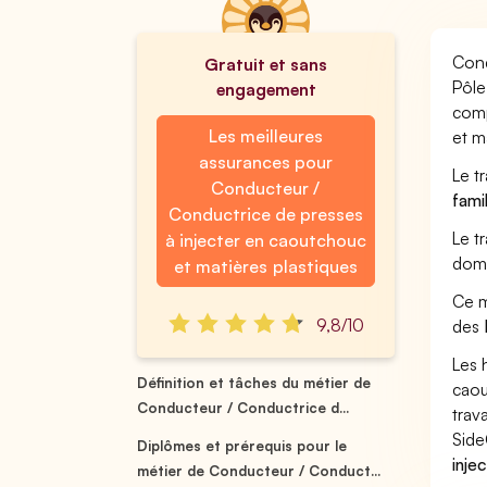
Cond
Gratuit et sans
Pôle
engagement
comp
Les meilleures
et m
assurances pour
Le t
Conducteur /
fami
Conductrice de presses
Le t
à injecter en caoutchouc
doma
et matières plastiques
Ce m
9,8/10
des
Les 
Définition et tâches du métier de
caou
Conducteur / Conductrice d...
trav
Side
Diplômes et prérequis pour le
inje
métier de Conducteur / Conduct...