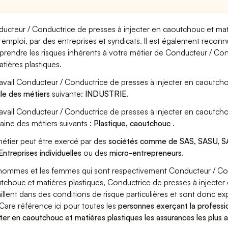
ucteur / Conductrice de presses à injecter en caoutchouc et mati
 emploi, par des entreprises et syndicats. Il est également reconn
rendre les risques inhérents à votre métier de Conducteur / Con
atières plastiques.
ravail Conducteur / Conductrice de presses à injecter en caoutchou
lle des métiers
suivante:
INDUSTRIE
.
ravail Conducteur / Conductrice de presses à injecter en caoutcho
ine des métiers suivants :
Plastique, caoutchouc
.
étier peut être exercé par des
sociétés comme de SAS, SASU, SA
Entreprises individuelles
ou des
micro-entrepreneurs
.
hommes et les femmes qui sont respectivement Conducteur / Cond
tchouc et matières plastiques, Conductrice de presses à injecter
aillent dans des conditions de risque particulières et sont donc ex
Care référence ici pour toutes les
personnes exerçant la professi
cter en caoutchouc et matières plastiques les assurances les plus 