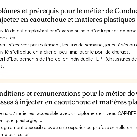
lômes et prérequis pour le métier de Condu
njecter en caoutchouc et matières plastiques
ctivité de cet emploi/métier s''exerce au sein d''entreprises de pro
osites.
 peut s''exercer par roulement, les fins de semaine, jours fériés ou 
tivité s''effectue en atelier et peut impliquer le port de charges.
ort d''Equipements de Protection Individuelle -EPI- (chaussures de 
is.
ditions et rémunérations pour le métier de
sses à injecter en caoutchouc et matières pl
emploi/métier est accessible avec un diplôme de niveau CAP/BEP à
nique, plasturgie, ...
st également accessible avec une expérience professionnelle en ind
ôme particulier.