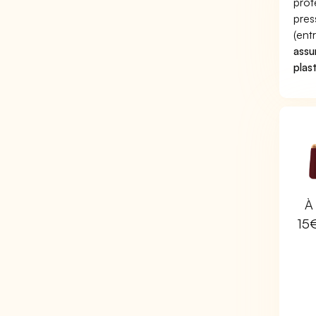
prot
pres
(ent
assu
plas
À 
15