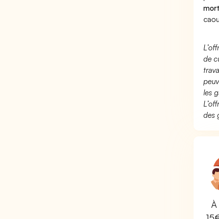
mort
caou
L’of
de c
trav
peuv
les g
L’of
des 
À 
15