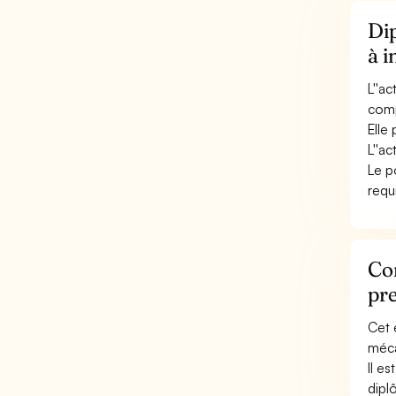
Dip
à i
L''a
comp
Elle
L''ac
Le p
requ
Con
pre
Cet 
méca
Il e
dipl