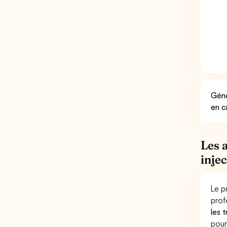
Géné
en c
Les 
inje
Le p
prof
les 
pour