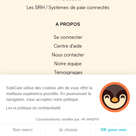
Les SIRH / Systèmes de paie connectés
A PROPOS
Se connecter
Centre d'aide
Nous contacter
Notre équipe
Témoignages
Travailler chez SideCare
SideCare utilise des cookies afin de vous offrir la
Mentions légales
meilleure expérience possible. En poursuivant la
CGU & RGPD
navigation, vous acceptez notre politique.
2 personnes
Cookies
Lire la politique de confidentialité
consultent
actuellement cette
Consentements certifiés par
NOS APPS
page
Politique de cookies
Non merci
Je choisis
OK pour moi
App Store