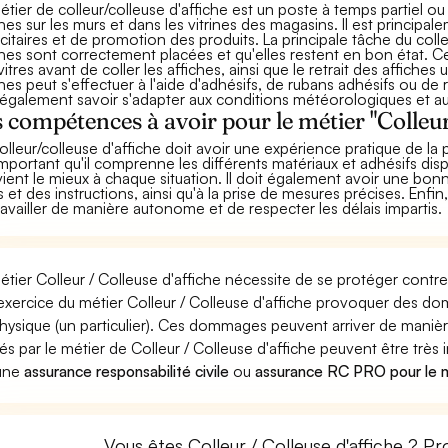
étier de colleur/colleuse d'affiche est un poste à temps partiel ou
ches sur les murs et dans les vitrines des magasins. Il est princip
icitaires et de promotion des produits. La principale tâche du colle
ches sont correctement placées et qu'elles restent en bon état. C
vitres avant de coller les affiches, ainsi que le retrait des affiche
ches peut s'effectuer à l'aide d'adhésifs, de rubans adhésifs ou de r
 également savoir s'adapter aux conditions météorologiques et a
 compétences à avoir pour le métier "Colleur 
olleur/colleuse d'affiche doit avoir une expérience pratique de la 
important qu'il comprenne les différents matériaux et adhésifs dispo
ient le mieux à chaque situation. Il doit également avoir une bonne 
s et des instructions, ainsi qu'à la prise de mesures précises. Enfin,
ravailler de manière autonome et de respecter les délais impartis.
étier Colleur / Colleuse d'affiche nécessite de se protéger contre
'exercice du métier Colleur / Colleuse d'affiche provoquer des 
hysique (un particulier). Ces dommages peuvent arriver de man
és par le métier de Colleur / Colleuse d'affiche peuvent être très 
 une
assurance responsabilité civile
ou
assurance RC PRO pour le mé
Vous êtes Colleur / Colleuse d'affiche ? Pr