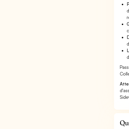
P
d
r
G
c
D
d
L
d
Pass
Coll
Atte
d'as
Side
Que