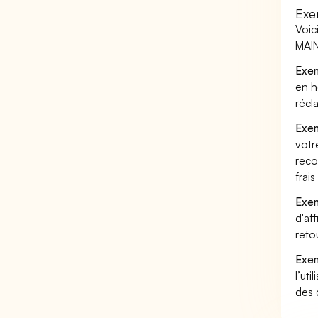
Exe
Voic
MAIN
Exem
en h
récl
Exem
votr
reco
frai
Exem
d'af
reto
Exem
l’uti
des 