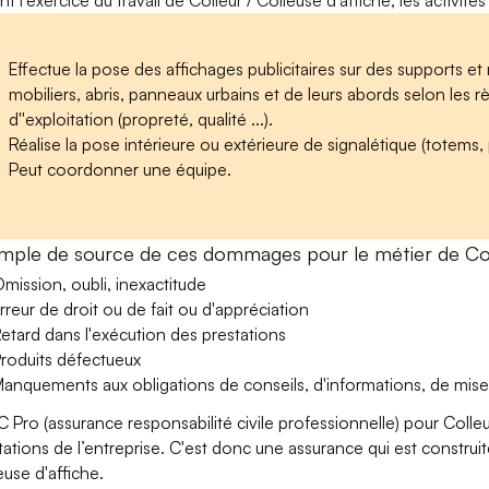
nt l'exercice du travail de Colleur / Colleuse d'affiche, les activit
Effectue la pose des affichages publicitaires sur des supports et m
mobiliers, abris, panneaux urbains et de leurs abords selon les rè
d''exploitation (propreté, qualité ...).
Réalise la pose intérieure ou extérieure de signalétique (totems,
Peut coordonner une équipe.
mple de source de ces dommages pour le métier de Colle
mission, oubli, inexactitude
rreur de droit ou de fait ou d'appréciation
etard dans l'exécution des prestations
roduits défectueux
anquements aux obligations de conseils, d'informations, de mise
C Pro (assurance responsabilité civile professionnelle) pour Colleu
tations de l’entreprise. C'est donc une assurance qui est construit
euse d'affiche.