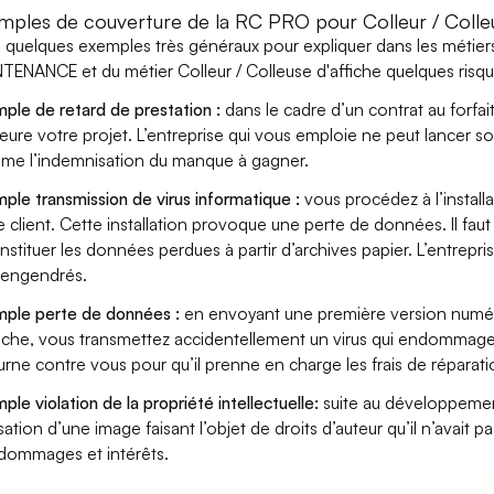
mples de couverture de la RC PRO pour Colleur / Colleu
i quelques exemples très généraux pour expliquer dans les métier
TENANCE et du métier Colleur / Colleuse d'affiche quelques risqu
ple de retard de prestation :
dans le cadre d’un contrat au forfai
eure votre projet. L’entreprise qui vous emploie ne peut lancer s
ame l’indemnisation du manque à gagner.
ple transmission de virus informatique :
vous procédez à l’install
e client. Cette installation provoque une perte de données. Il faut 
nstituer les données perdues à partir d’archives papier. L’entrepri
s engendrés.
ple perte de données :
en envoyant une première version numéri
fiche, vous transmettez accidentellement un virus qui endommage l
urne contre vous pour qu’il prenne en charge les frais de réparat
ple violation de la propriété intellectuelle:
suite au développemen
lisation d’une image faisant l’objet de droits d’auteur qu’il n’avait 
dommages et intérêts.