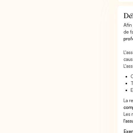
Déf
Afin
de f
prof
L'as
caus
L'as
C
T
E
La r
comp
Les 
l'as
Exem