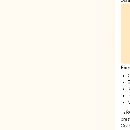
Dura
Exe
O
E
R
P
M
La R
pres
Coll