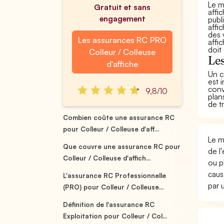
Le m
Gratuit et sans
affi
engagement
publ
affi
des 
Les assurances RC PRO
affi
doit
Colleur / Colleuse
Les
d'affiche
Un c
est 
conv
9,8/10
plan
de t
Combien coûte une assurance RC
pour Colleur / Colleuse d'aff...
Le m
Que couvre une assurance RC pour
de l
Colleur / Colleuse d'affich...
ou p
caus
L'assurance RC Professionnelle
par
(PRO) pour Colleur / Colleuse...
Définition de l'assurance RC
Exploitation pour Colleur / Col...