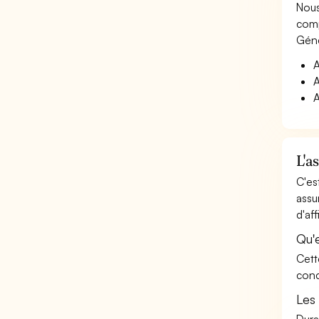
Nous
comp
Géné
A
A
A
L'a
C'es
assu
d'aff
Qu'
Cett
conc
Les