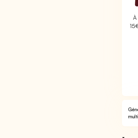
À 
15
Géné
mult