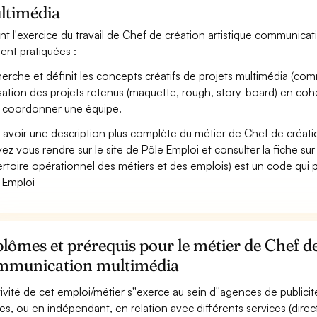
ltimédia
nt l'exercice du travail de Chef de création artistique communicati
ent pratiquées :
erche et définit les concepts créatifs de projets multimédia (commu
isation des projets retenus (maquette, rough, story-board) en co
 coordonner une équipe.
 avoir une description plus complète du métier de Chef de créat
ez vous rendre sur le site de Pôle Emploi et consulter la fiche sur
rtoire opérationnel des métiers et des emplois) est un code qui p
 Emploi
lômes et prérequis pour le métier de Chef de
mmunication multimédia
ctivité de cet emploi/métier s''exerce au sein d''agences de publ
es, ou en indépendant, en relation avec différents services (direc