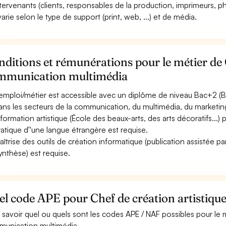
ntervenants (clients, responsables de la production, imprimeurs, pho
varie selon le type de support (print, web, ...) et de média.
ditions et rémunérations pour le métier de 
mmunication multimédia
emploi/métier est accessible avec un diplôme de niveau Bac+2 (BT
 dans les secteurs de la communication, du multimédia, du marketin
formation artistique (École des beaux-arts, des arts décoratifs...
ratique d''une langue étrangère est requise.
aîtrise des outils de création informatique (publication assistée 
ynthèse) est requise.
el code APE pour Chef de création artistiq
 savoir quel ou quels sont les codes APE / NAF possibles pour le m
unication multimédia.