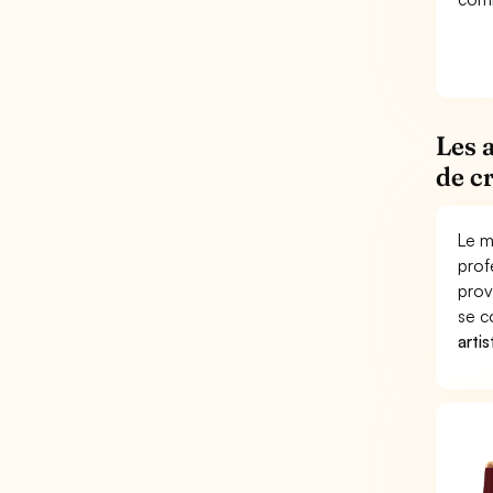
Les 
de c
Le m
prof
prov
se c
arti