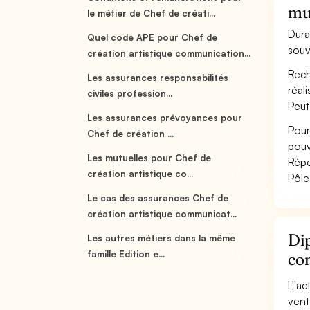
mu
le métier de Chef de créati...
Dura
Quel code APE pour Chef de
souv
création artistique communication...
Rech
Les assurances responsabilités
réal
civiles profession...
Peut
Les assurances prévoyances pour
Pour
Chef de création ...
pouv
Les mutuelles pour Chef de
Répe
création artistique co...
Pôle
Le cas des assurances Chef de
création artistique communicat...
Dip
Les autres métiers dans la même
famille Edition e...
co
L''a
vent