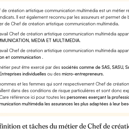
 de création artistique communication multimédia est un métier r
yndicats. Il est également reconnu par les assureurs et permet de
er de Chef de création artistique communication multimédia.
ravail Chef de création artistique communication multimédia appart
MUNICATION, MEDIA ET MULTIMEDIA
.
ravail Chef de création artistique communication multimédia appar
ion et communication
.
étier peut être exercé par des
sociétés comme de SAS, SASU, SA
Entreprises individuelles
ou des
micro-entrepreneurs
.
hommes et les femmes qui sont respectivement Chef de création 
aillent dans des conditions de risque particulières et sont donc ex
Care référence ici pour toutes les
personnes exerçant la professio
unication multimédia les assurances les plus adaptées à leur bes
inition et tâches du métier de Chef de créa