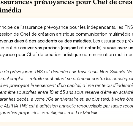
assurances prévoyances pour Chef de créa
imédia
rincipe de l'assurance prévoyance pour les indépendants, les TNS
ession de Chef de création artistique communication multimédia
evenus dues à des accidents ou des maladies
. Les assurances pr
lement de
couvrir vos proches (conjoint et enfants) si vous avez u
oyance pour Chef de création artistique communication multiméd
fre de prévoyance TNS est destinée aux Travailleurs Non-Salariés No
umul emploi – retraite souhaitant se prémunir contre les conséquen
ail en prévoyant le versement d’un capital, d’une rente ou d’indemnit
ent être souscrites entre 18 et 65 ans sous réserve d’être en activi
aranties décès, à votre 70e anniversaire et, au plus tard, à votre 67e
fre ALPHA TNS est à adhésion annuelle renouvelable par tacite recon
garanties proposées sont éligibles à la Loi Madelin.