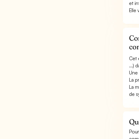
et i
Elle 
Con
co
Cet 
...)
Une 
La p
La m
de s
Qu
Pour
comm