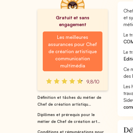
Chef
Gratuit et sans
et s
engagement
méti
Le t
Les meilleures
COM
assurances pour Chef
de création artistique
Le t
communication
Edit
multimédia
Ce m
des
9,8/10
Les 
trav
Définition et tâches du métier de
Side
Chef de création artistiqu...
comm
Diplômes et prérequis pour le
métier de Chef de création art...
Déf
Conditions et rémunérations pour