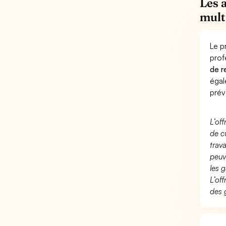
Les 
mult
Le p
prof
de r
éga
prév
L’of
de c
trav
peuv
les g
L’of
des 