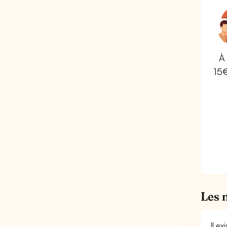
À 
15
Les 
Il e