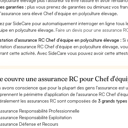
olyculture élevage plus l'assureur va être rassuré et avoir tendance
es garanties :
plus vous prenez de garanties ou diminuez vos franc
'assurance sera élevé Chef d'équipe en polyculture élevage.
ez par SideCare pour automatiquement interroger en ligne tous 
uipe en polyculture élevage.
Faire un devis pour une assurance R
station d'assurance RC Chef d'équipe en polyculture élevage :
Si 
station d'assurance RC Chef d'équipe en polyculture élevage, vo
rant cette activité. Avec SideCare vous pouvez avoir cette attes
 couvre une assurance RC pour Chef d'équip
 avons conscience que pour la plupart des gens l'assurance est
rennent le périmètre d'application de l'assurance RC Chef d'équ
ralement les assurances RC sont composées de
3 grands types
ssurance Responsabilité Professionnelle
ssurance Responsabilité Exploitation
ssurance Défense et Recours