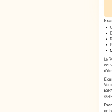
Exe
O
E
R
P
M
La R
couv
d'éq
Exe
Voic
ESPA
quel
Exem
en h