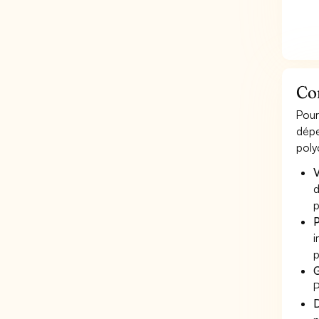
Com
Pour
dépe
poly
V
d
p
P
i
p
G
P
D