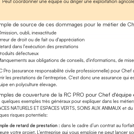
Peut coordonner une équipe ou diriger une exploitation agricol
mple de source de ces dommages pour le métier de Che
mission, oubli, inexactitude
rreur de droit ou de fait ou d'appréciation
etard dans l'exécution des prestations
roduits défectueux
anquements aux obligations de conseils, d'informations, de mise
C Pro (assurance responsabilité civile professionnelle) pour Chef
rir les prestations de l’entreprise. C'est donc une assurance qui e
uipe en polyculture élevage.
mples de couverture de la RC PRO pour Chef d'équipe e
i quelques exemples très généraux pour expliquer dans les métie
CES NATURELS ET ESPACES VERTS, SOINS AUX ANIMAUX et du mét
ques risques potentiels:
ple de retard de prestation :
dans le cadre d’un contrat au forfai
eure votre projet. L’entreprise qui vous emploie ne peut lancer s