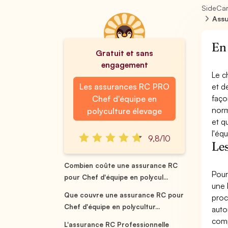
SideCa
Assu
En 
Gratuit et sans
engagement
Le c
Les assurances RC PRO
et d
faço
Chef d'équipe en
norm
polyculture élevage
et q
l'éq
9,8/10
Les
Combien coûte une assurance RC
Pour
pour Chef d'équipe en polycul...
une 
Que couvre une assurance RC pour
proc
Chef d'équipe en polycultur...
auto
comp
L'assurance RC Professionnelle