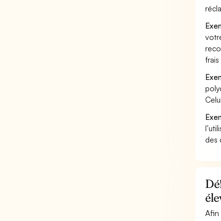
récl
Exem
votr
reco
frai
Exem
poly
Celu
Exem
l’uti
des 
Déf
él
Afin