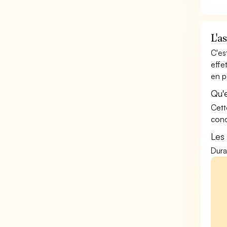
L'a
C'es
effe
en p
Qu'
Cett
conc
Les
Dura