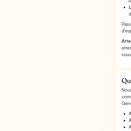
p
L
d
Pass
d'éq
Atte
atte
couv
Que
Nous
comp
Géné
A
A
A