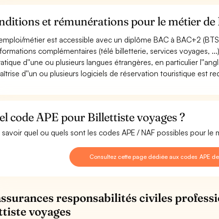
ditions et rémunérations pour le métier de B
emploi/métier est accessible avec un diplôme BAC à BAC+2 (BTS, .
formations complémentaires (télé billetterie, services voyages, .
ratique d''une ou plusieurs langues étrangères, en particulier l''angl
aîtrise d''un ou plusieurs logiciels de réservation touristique est re
l code APE pour Billettiste voyages ?
 savoir quel ou quels sont les codes APE / NAF possibles pour le m
Consultez cette page dédiée aux codes APE de B
assurances responsabilités civiles professi
ttiste voyages