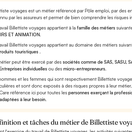
ettiste voyages est un métier référencé par Pôle emploi, par des en
nnu par les assureurs et permet de bien comprendre les risques in
avail Billettiste voyages appartient à la
famille des métiers
suivant
SIRS ET ANIMATION
.
ravail Billettiste voyages appartient au domaine des métiers suivan
roduits touristiques
.
étier peut être exercé par des
sociétés comme de SAS, SASU, SA
Entreprises individuelles
ou des
micro-entrepreneurs
.
hommes et les femmes qui sont respectivement Billettiste voyages
iculières et sont donc exposés à des risques propres à leur métier
Care référence ici pour toutes les
personnes exerçant la professio
 adaptées à leur besoin
.
inition et tâches du métier de Billettiste voy
nt l'exercice du travail de Billettiste voyages, les activités suivan