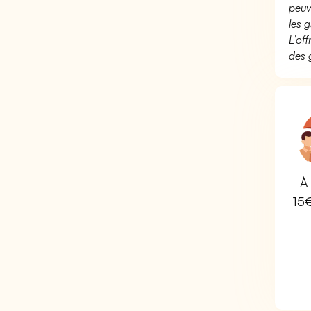
peuv
les g
L’of
des 
À 
15