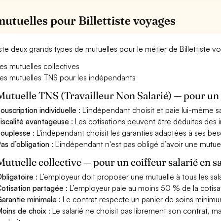
mutuelles pour Billettiste voyages
xiste deux grands types de mutuelles pour le métier de Billettiste v
es mutuelles collectives
es mutuelles TNS pour les indépendants
Mutuelle TNS (Travailleur Non Salarié) — pour u
ouscription individuelle
: L'indépendant choisit et paie lui-même s
iscalité avantageuse
: Les cotisations peuvent être déduites des i
ouplesse
: L'indépendant choisit les garanties adaptées à ses bes
as d’obligation
: L'indépendant n'est pas obligé d’avoir une mutuel
Mutuelle collective — pour un coiffeur salarié en s
bligatoire
: L’employeur doit proposer une mutuelle à tous les sala
otisation partagée
: L’employeur paie au moins 50 % de la cotisa
arantie minimale
: Le contrat respecte un panier de soins minimum 
oins de choix
: Le salarié ne choisit pas librement son contrat, m