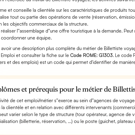
rme et conseille la clientèle sur les caractéristiques de produits tou
éalise tout ou partie des opérations de vente (réservation, émission d
n les objectifs commerciaux de la structure.
 réaliser l''assemblage d''une offre touristique à la demande. Peut
 coordonner une équipe.
 avoir une description plus complète du métier de Billettiste voy
 Emploi et consulter la fiche sur le
Code ROME: G1303
. Le code 
ers et des emplois) est un code qui permet d'identifier de manièr
lômes et prérequis pour le métier de Billetti
ctivité de cet emploi/métier s''exerce au sein d''agences de voyag
 la clientèle et en relation avec différents intervenants (commerciau
 peut varier selon le type de structure (tour opérateur, agence de vo
alisation (billetterie, réservation, ...) ou le poste (guichet, plateau d'