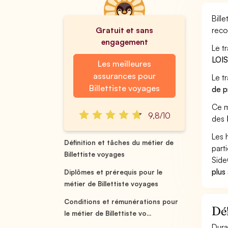
Bill
Gratuit et sans
reco
engagement
Le tr
LOI
Les meilleures
assurances pour
Le t
Billettiste voyages
de p
Ce m
9,8/10
des
Les 
Définition et tâches du métier de
part
Billettiste voyages
Side
plus
Diplômes et prérequis pour le
métier de Billettiste voyages
Conditions et rémunérations pour
Déf
le métier de Billettiste vo...
Dura