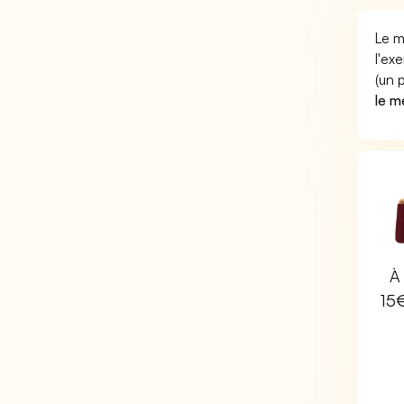
Le m
l'ex
(un 
le m
À 
15