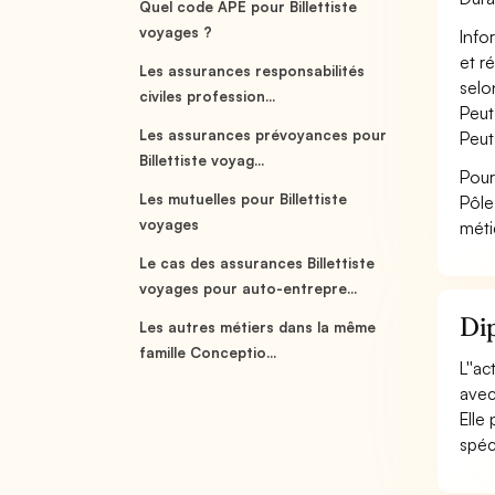
Quel code APE pour Billettiste
voyages ?
Info
et r
Les assurances responsabilités
selo
civiles profession...
Peut
Les assurances prévoyances pour
Peut
Billettiste voyag...
Pour
Les mutuelles pour Billettiste
Pôle
voyages
méti
Le cas des assurances Billettiste
voyages pour auto-entrepre...
Dip
Les autres métiers dans la même
famille Conceptio...
L''a
avec
Elle
spéci