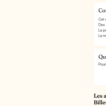
Con
Cet 
Des 
La p
La m
Que
Pour
Les 
Bille