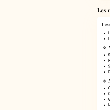
Les 
Il e
L
L
🔹 
S
F
S
P
🔹 
O
C
G
M