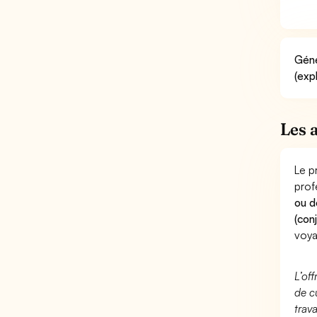
Géné
(exp
Les 
Le p
prof
ou d
(con
voya
L’of
de c
trav