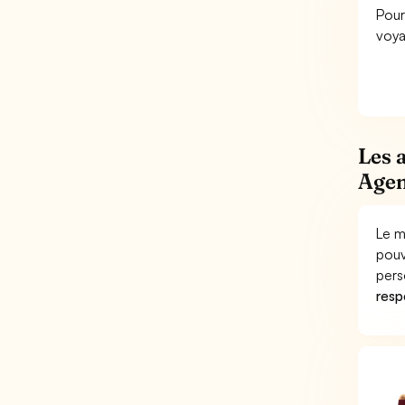
Pour
voya
Les 
Agen
Le m
pouv
pers
respo