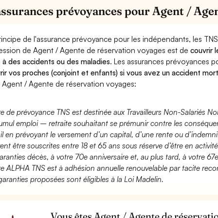
assurances prévoyances pour Agent / Agen
rincipe de l'assurance prévoyance pour les indépendants, les TNS
ession de Agent / Agente de réservation voyages est de
couvrir 
 à des accidents ou des maladies
. Les assurances prévoyances 
rir vos proches (conjoint et enfants) si vous avez un accident mort
 Agent / Agente de réservation voyages:
fre de prévoyance TNS est destinée aux Travailleurs Non-Salariés No
umul emploi – retraite souhaitant se prémunir contre les conséquen
ail en prévoyant le versement d’un capital, d’une rente ou d’indemnit
ent être souscrites entre 18 et 65 ans sous réserve d’être en activi
aranties décès, à votre 70e anniversaire et, au plus tard, à votre 67e
fre ALPHA TNS est à adhésion annuelle renouvelable par tacite recon
garanties proposées sont éligibles à la Loi Madelin.
Vous êtes Agent / Agente de réservati