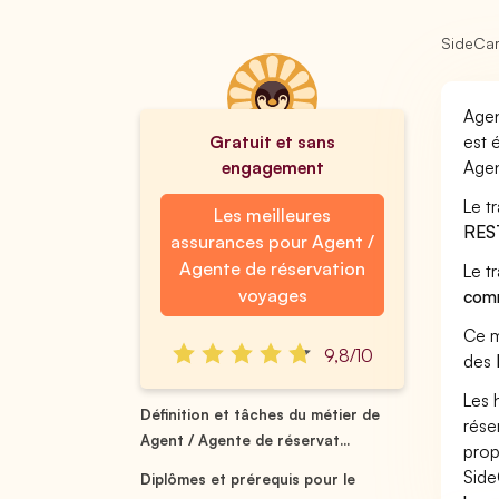
SideCa
Agen
Gratuit et sans
est 
engagement
Agen
Le t
Les meilleures
RES
assurances pour Agent /
Agente de réservation
Le t
voyages
comm
Ce m
9,8/10
des
Les 
Définition et tâches du métier de
rése
Agent / Agente de réservat...
prop
Side
Diplômes et prérequis pour le