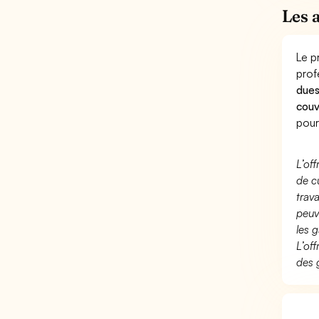
Les 
Le p
prof
dues
couv
pour
L’of
de c
trav
peuv
les g
L’of
des 