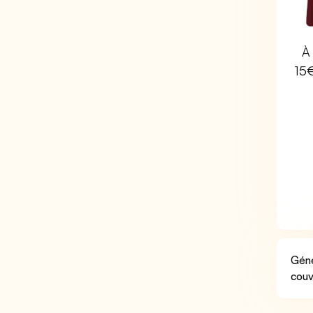
À 
15
Géné
couv