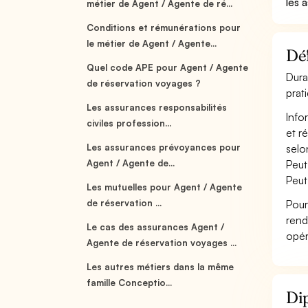
les 
métier de Agent / Agente de ré...
Conditions et rémunérations pour
le métier de Agent / Agente...
Déf
Quel code APE pour Agent / Agente
Dura
de réservation voyages ?
prat
Les assurances responsabilités
Info
civiles profession...
et r
Les assurances prévoyances pour
selo
Agent / Agente de...
Peut
Peut
Les mutuelles pour Agent / Agente
de réservation ...
Pour
rend
Le cas des assurances Agent /
opér
Agente de réservation voyages ...
Les autres métiers dans la même
famille Conceptio...
Dip