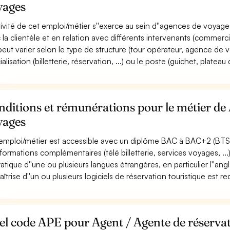
yages
ctivité de cet emploi/métier s''exerce au sein d''agences de voyag
 la clientèle et en relation avec différents intervenants (commerciau
 peut varier selon le type de structure (tour opérateur, agence de vo
alisation (billetterie, réservation, ...) ou le poste (guichet, plateau d'
ditions et rémunérations pour le métier de 
yages
emploi/métier est accessible avec un diplôme BAC à BAC+2 (BTS, .
formations complémentaires (télé billetterie, services voyages, .
ratique d''une ou plusieurs langues étrangères, en particulier l''angl
aîtrise d''un ou plusieurs logiciels de réservation touristique est re
el code APE pour Agent / Agente de réserva