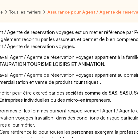
re
Tous les métiers
Assurance pour Agent / Agente de réserva
t / Agente de réservation voyages est un métier référencé par Pôl
également reconnu par les assureurs et permet de bien comprendr
t / Agente de réservation voyages.
ravail Agent / Agente de réservation voyages appartient à la
famil
TAURATION TOURISME LOISIRS ET ANIMATION
.
ravail Agent / Agente de réservation voyages appartient au domai
ercialisation et vente de produits touristiques
.
étier peut être exercé par des
sociétés comme de SAS, SASU, SA
Entreprises individuelles
ou des
micro-entrepreneurs
.
hommes et les femmes qui sont respectivement Agent / Agente 
rvation voyages travaillent dans des conditions de risque particul
res à leur métier.
Care référence ici pour toutes les
personnes exerçant la profess