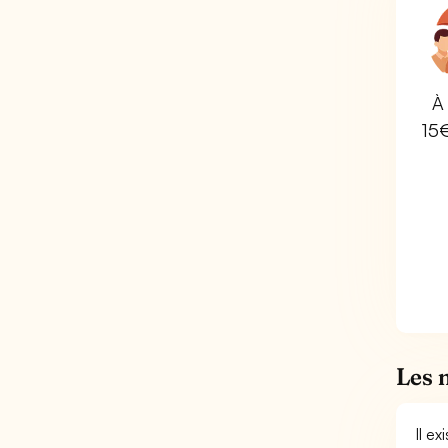
À 
15
Les 
Il e