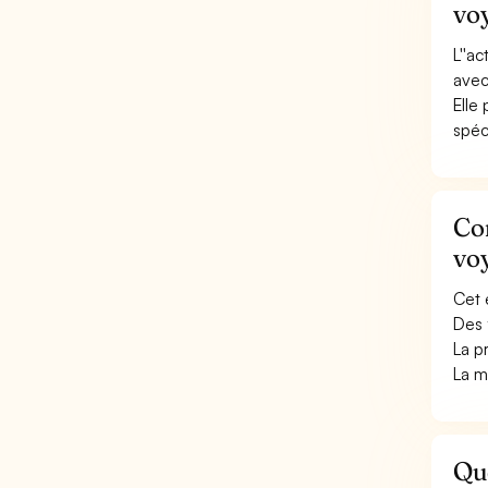
vo
L''a
avec
Elle
spéci
Con
vo
Cet 
Des 
La p
La m
Qu