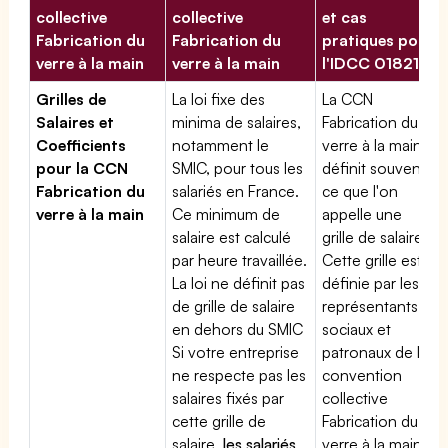
collective
collective
et cas
Fabrication du
Fabrication du
pratiques pour
verre à la main
verre à la main
l'IDCC 01821
Grilles de
La loi fixe des
La CCN
Salaires et
minima de salaires,
Fabrication du
Coefficients
notamment le
verre à la main
pour la CCN
SMIC, pour tous les
définit souvent
Fabrication du
salariés en France.
ce que l'on
verre à la main
Ce minimum de
appelle une
salaire est calculé
grille de salaires.
par heure travaillée.
Cette grille est
La loi ne définit pas
définie par les
de grille de salaire
représentants
en dehors du SMIC
sociaux et
Si votre entreprise
patronaux de la
ne respecte pas les
convention
salaires fixés par
collective
cette grille de
Fabrication du
salaire,
les salariés
verre à la main