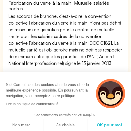
Fabrication du verre à la main: Mutuelle salariés
cadres
Les accords de branche, c'est-à-dire la convention
collective Fabrication du verre à la main, n'ont pas défini
un minimum de garanties pour le contrat de mutuelle
santé pour
les salariés cadres
de la convention
collective Fabrication du verre à la main IDCC 01821. La
mutuelle santé est obligatoire mais ne doit pas respecter
de minimum autre que les garanties de l'ANI (l'Accord
National Interprofessionnel) signé le 13 janvier 2013.
Les minima des remboursements des mutuelles santé
SideCare utilise des cookies afin de vous offrir la
prévus par Fabrication du verre à la main
meilleure expérience possible. En poursuivant la
navigation, vous acceptez notre politique.
Les conventions collectives imposent la plupart du
Lire la politique de confidentialité
temps des minima de remboursement des mutuelles
santé collectives qui vont
au-delà du code du travail
Consentements certifiés par
(minimum ANI)
.
Politique de cookies
Non merci
Je choisis
OK pour moi
Avant de choisir une mutuelle collective pour les salariés