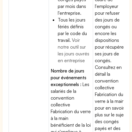
par mois dans
l'employeur
l'entreprise.
pour refuser
Tous les jours
des jours de
fériés définis
congés ou
par le code du
encore les
travail.
Voir
dispositions
notre outil sur
pour récupérer
les jours ouvrés
ses jours de
en entreprise
congés.
Consultez en
Nombre de jours
détail la
pour événements
convention
exceptionnels :
Les
collective
salariés de la
Fabrication du
convention
verre à la main
collective
pour en savoir
Fabrication du verre
plus sur le sujet
à la main
des congés
bénéficient de la loi
payés et des
qui s'applique à