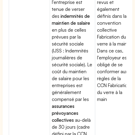
l'entreprise est
revus et
tenue de verser
également
des
indemnités de
définis dans la
maintien de salaire
convention
en plus de celles
collective
prévues par la
Fabrication du
sécurité sociale
verre à la main.
(IJSS : Indemnités
Dans ce cas,
journalières de
l'employeur est
sécurité sociale). Le
obligé de se
coût du maintien
conformer aux
de salaire pour les
règles de la
entreprises est
CCN Fabrication
généralement
du verre à la
compensé par les
main
assurances
prévoyances
collectives
au-delà
de 30 jours (cadre
défini par la CCN