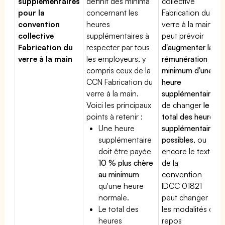
supplémentaires
définit des minima
collective
pour la
concernant les
Fabrication du
convention
heures
verre à la main
collective
supplémentaires à
peut prévoir
Fabrication du
respecter par tous
d'augmenter la
verre à la main
les employeurs, y
rémunération
compris ceux de la
minimum d'une
CCN Fabrication du
heure
verre à la main.
supplémentaire
,
Voici les principaux
de changer
le
points à retenir :
total des heures
Une heure
supplémentaires
supplémentaire
possibles
, ou
doit être payée
encore le texte
10 % plus chère
de la
au minimum
convention
qu'une heure
IDCC 01821
normale.
peut changer
Le total des
les modalités du
heures
repos