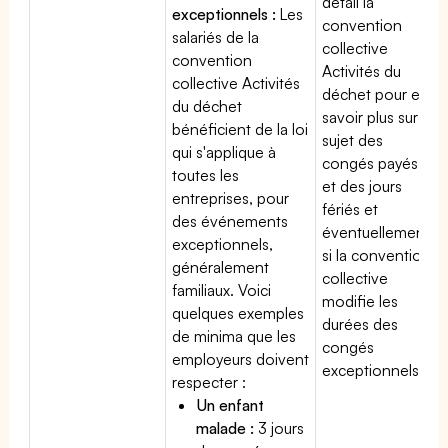
détail la
exceptionnels :
Les
convention
salariés de la
collective
convention
Activités du
collective Activités
déchet pour en
du déchet
savoir plus sur le
bénéficient de la loi
sujet des
qui s'applique à
congés payés
toutes les
et des jours
entreprises, pour
fériés et
des événements
éventuellement
exceptionnels,
si la convention
généralement
collective
familiaux. Voici
modifie les
quelques exemples
durées des
de minima que les
congés
employeurs doivent
exceptionnels.
respecter :
Un enfant
malade :
3 jours