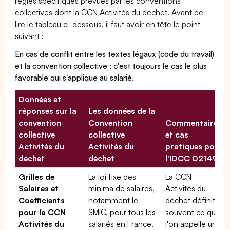
règles spécifiques prévues par les conventions
collectives dont la CCN Activités du déchet. Avant de
lire le tableau ci-dessous, il faut avoir en tête le point
suivant :
En cas de conflit entre les textes légaux (code du travail)
et la convention collective : c'est toujours le cas le plus
favorable qui s'applique au salarié.
Données et
réponses sur la
Les données de la
convention
Convention
Commentaires
collective
collective
et cas
Activités du
Activités du
pratiques pour
déchet
déchet
l'IDCC 02149
Grilles de
La loi fixe des
La CCN
Salaires et
minima de salaires,
Activités du
Coefficients
notamment le
déchet définit
pour la CCN
SMIC, pour tous les
souvent ce que
Activités du
salariés en France.
l'on appelle une