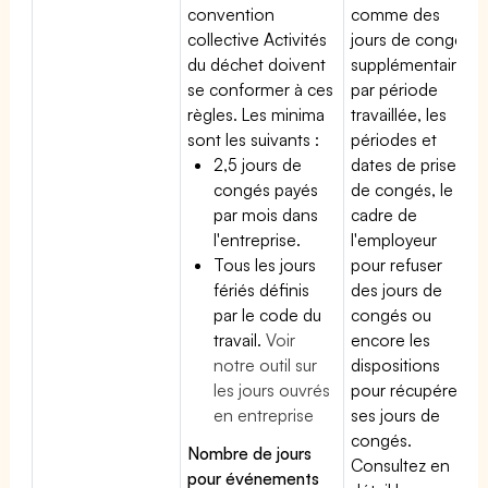
convention
comme des
collective Activités
jours de congé
du déchet doivent
supplémentaires
se conformer à ces
par période
règles. Les minima
travaillée, les
sont les suivants :
périodes et
2,5 jours de
dates de prise
congés payés
de congés, le
par mois dans
cadre de
l'entreprise.
l'employeur
Tous les jours
pour refuser
fériés définis
des jours de
par le code du
congés ou
travail.
Voir
encore les
notre outil sur
dispositions
les jours ouvrés
pour récupérer
en entreprise
ses jours de
congés.
Nombre de jours
Consultez en
pour événements