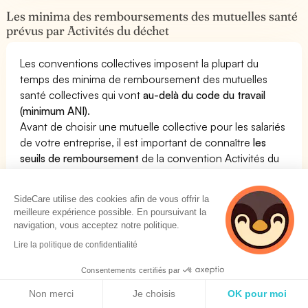
Les minima des remboursements des mutuelles santé
prévus par Activités du déchet
Les conventions collectives imposent la plupart du
temps des minima de remboursement des mutuelles
santé collectives qui vont
au-delà du code du travail
(minimum ANI)
.
Avant de choisir une mutuelle collective pour les salariés
de votre entreprise, il est important de connaître
les
seuils de remboursement
de la convention Activités du
déchet.
SideCare vous donne pour chaque convention
SideCare utilise des cookies afin de vous offrir la
collective les seuils de remboursement minimaux à
meilleure expérience possible. En poursuivant la
respecter.
navigation, vous acceptez notre politique.
Votre entreprise est sous la convention Activités du
Lire la politique de confidentialité
déchet ? Si vous cherchez une mutuelle santé pour
votre entreprise,
contactez SideCare qui pourra vous
Consentements certifiés par
conseiller dans ce choix
.
Politique de cookies
Non merci
Je choisis
OK pour moi