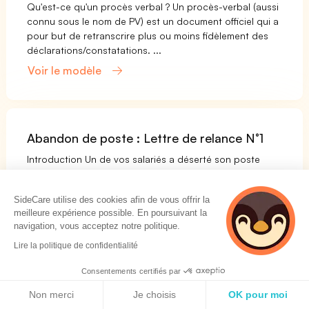
Qu'est-ce qu'un procès verbal ? Un procès-verbal (aussi
connu sous le nom de PV) est un document officiel qui a
pour but de retranscrire plus ou moins fidèlement des
déclarations/constatations. ...
Voir le modèle
Abandon de poste : Lettre de relance N°1
Introduction Un de vos salariés a déserté son poste
sans aucune raison valable ? Sidecare vous met à
disposition un modèle gratuit de lettre de licenciement
SideCare utilise des cookies afin de vous offrir la
pour abandon de poste à utiliser s’il n...
meilleure expérience possible. En poursuivant la
Voir le modèle
navigation, vous acceptez notre politique.
Lire la politique de confidentialité
Consentements certifiés par
Politique de cookies
Modèle de document gestion du temps
Non merci
Je choisis
OK pour moi