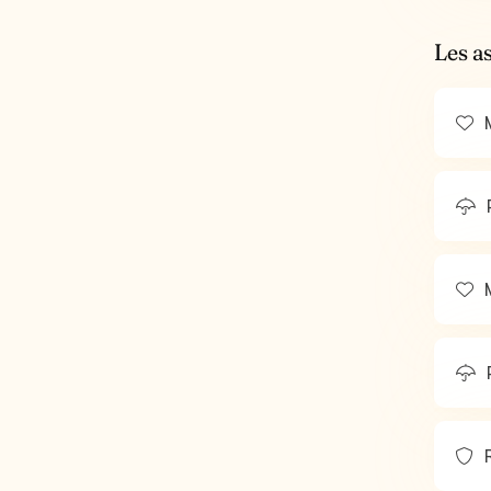
Les a
M
M
R