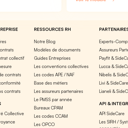
REPRISE
RESSOURCES RH
PARTENAIRE
fres
Notre Blog
Experts-Comp
ontrats
Modèles de documents
Assureurs Part
rat collectif
Guides Entreprises
Payfit & SideC
mesure
Les conventions collectives
Lucca & SideC
de contrats
Les codes APE / NAF
Nibelis & Side
 conformité
Base des métiers
Livi & SideCar
os contrats
Les assureurs partenaires
Lianeli & Side
Le PMSS par année
S
API & INTEG
Bureaux CPAM
é Collective
API SideCare
Les codes CCAM
voyance
Les SIRH / Sys
Les OPCO