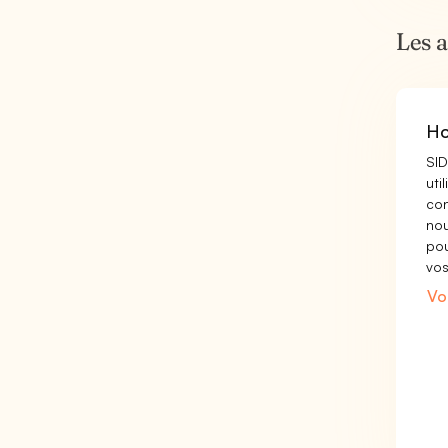
Les 
Ho
SI
uti
con
nou
po
vos
Vo