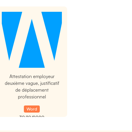
t
Attestation employeur
deuxième vague, justificatif
de déplacement
professionnel
Word
30/10/2020
Nouvelle attestation
employeur