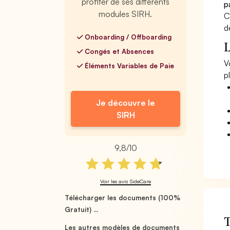
profiter de ses différents
p
modules SIRH.
C
d
Onboarding / Offboarding
L
Congés et Absences
V
Éléments Variables de Paie
p
Je découvre le
SIRH
9,8/10
Voir les avis SideCare
Télécharger les documents (100%
Gratuit) ...
T
Les autres modèles de documents