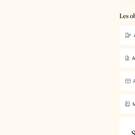
Les o
A
A
M
S