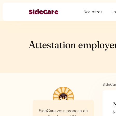
Nos offres
Fo
Attestation employ
SideCa
N
SideCare vous propose de
N