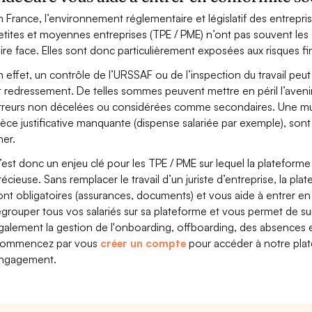
n France, l’environnement réglementaire et législatif des entrepri
etites et moyennes entreprises (TPE / PME) n’ont pas souvent les
aire face. Elles sont donc particulièrement exposées aux risques fin
n effet, un contrôle de l’URSSAF ou de l’inspection du travail peut 
t redressement. De telles sommes peuvent mettre en péril l’aven
rreurs non décelées ou considérées comme secondaires. Une mutu
ièce justificative manquante (dispense salariée par exemple), son
her.
’est donc un enjeu clé pour les TPE / PME sur lequel la plateform
récieuse. Sans remplacer le travail d’un juriste d’entreprise, la pl
ont obligatoires (assurances, documents) et vous aide à entrer e
egrouper tous vos salariés sur sa plateforme et vous permet de suiv
galement la gestion de l'onboarding, offboarding, des absences e
ommencez par vous
créer un compte
pour accéder à notre plate
ngagement.