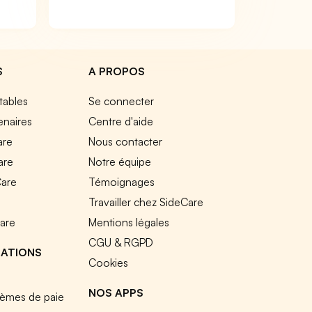
S
A PROPOS
tables
Se connecter
enaires
Centre d'aide
are
Nous contacter
are
Notre équipe
Care
Témoignages
e
Travailler chez SideCare
Care
Mentions légales
CGU & RGPD
RATIONS
Cookies
NOS APPS
tèmes de paie