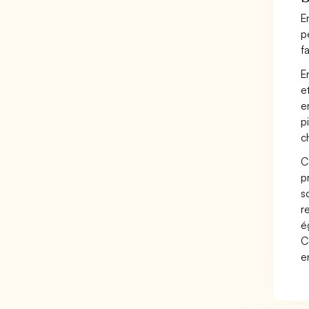
E
p
f
E
e
e
p
c
C
p
s
r
é
C
e