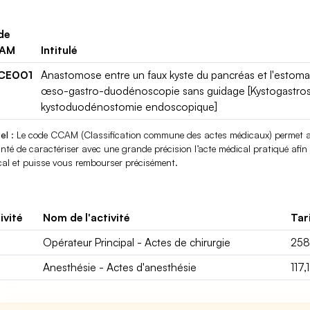
de
AM
Intitulé
CE001
Anastomose entre un faux kyste du pancréas et l'estom
œso-gastro-duodénoscopie sans guidage [Kystogastro
kystoduodénostomie endoscopique]
el
: Le code CCAM (Classification commune des actes médicaux) permet au
nté de caractériser avec une grande précision l’acte médical pratiqué afin q
al et puisse vous rembourser précisément.
ivité
Nom de l'activité
Tar
Opérateur Principal - Actes de chirurgie
258
Anesthésie - Actes d'anesthésie
117,