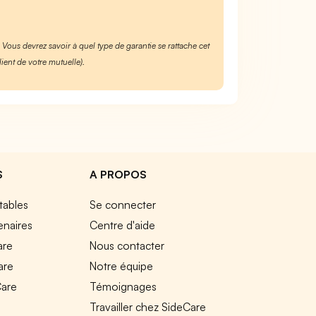
. Vous devrez savoir à quel type de garantie se rattache cet
lient de votre mutuelle).
S
A PROPOS
tables
Se connecter
enaires
Centre d'aide
are
Nous contacter
are
Notre équipe
Care
Témoignages
e
Travailler chez SideCare