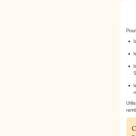
Pour
l
l
l
S
l
n
Util
remb
C