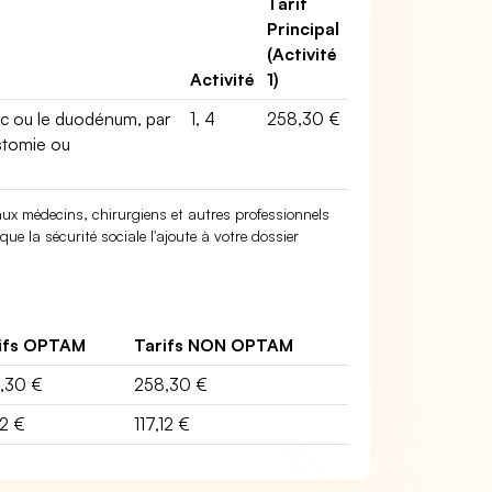
Tarif
Principal
(Activité
Activité
1)
ac ou le duodénum, par
1, 4
258,30 €
stomie ou
x médecins, chirurgiens et autres professionnels
ue la sécurité sociale l'ajoute à votre dossier
ifs OPTAM
Tarifs NON OPTAM
,30 €
258,30 €
12 €
117,12 €