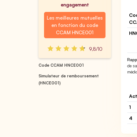
engagement
Co
Les meilleures mutuelles
CC
en fonction du code
CCAM HNCE001
HN
9,8/10
Rapp
Code CCAM HNCE001
de sa
médic
Simulateur de remboursement
(HNCE001)
Act
1
4