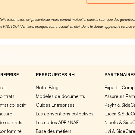
Cette information est présente sur votre contrat mutuelle, dans la rubrique des garanties
te HNCE001 (dentaire, optique, soin hospitalier, etc). Dans le doute, appelez le service c
REPRISE
RESSOURCES RH
PARTENAIRE
fres
Notre Blog
Experts-Comp
ontrats
Modèles de documents
Assureurs Part
rat collectif
Guides Entreprises
Payfit & SideC
mesure
Les conventions collectives
Lucca & SideC
de contrats
Les codes APE / NAF
Nibelis & Side
 conformité
Base des métiers
Livi & SideCar