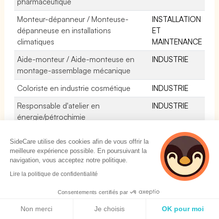
pharmaceutique
Monteur-dépanneur / Monteuse-
INSTALLATION
dépanneuse en installations
ET
climatiques
MAINTENANCE
Aide-monteur / Aide-monteuse en
INDUSTRIE
montage-assemblage mécanique
Coloriste en industrie cosmétique
INDUSTRIE
Responsable d'atelier en
INDUSTRIE
énergie/pétrochimie
Frigoriste maritime
INSTALLATION
SideCare utilise des cookies afin de vous offrir la
ET
meilleure expérience possible. En poursuivant la
MAINTENANCE
navigation, vous acceptez notre politique.
Composeur / Composeuse verre
INDUSTRIE
Lire la politique de confidentialité
Pilote de soutireuse
INDUSTRIE
Consentements certifiés par
Politique de cookies
Coloriste en finissage
INDUSTRIE
Non merci
Je choisis
OK pour moi