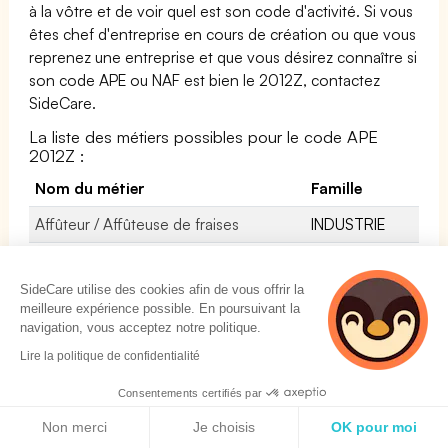
à la vôtre et de voir quel est son code d'activité. Si vous
êtes chef d'entreprise en cours de création ou que vous
reprenez une entreprise et que vous désirez connaître si
son code APE ou NAF est bien le 2012Z, contactez
SideCare.
La liste des métiers possibles pour le code APE
2012Z :
Nom du métier
Famille
Affûteur / Affûteuse de fraises
INDUSTRIE
Frigoriste
INSTALLATION
ET
SideCare utilise des cookies afin de vous offrir la
MAINTENANCE
meilleure expérience possible. En poursuivant la
navigation, vous acceptez notre politique.
Parfumeur / Parfumeuse
INDUSTRIE
Lire la politique de confidentialité
Fraiseur / Fraiseuse sur Commande
INDUSTRIE
Consentements certifiés par
Numérique -CN-
Politique de cookies
Non merci
Je choisis
OK pour moi
Charpentier-monteur industriel /
INDUSTRIE