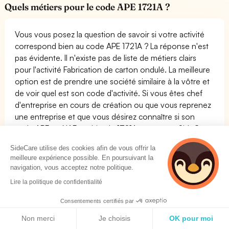
Quels métiers pour le code APE 1721A ?
Vous vous posez la question de savoir si votre activité
correspond bien au code APE 1721A ? La réponse n'est
pas évidente. Il n'existe pas de liste de métiers clairs
pour l'activité Fabrication de carton ondulé. La meilleure
option est de prendre une société similaire à la vôtre et
de voir quel est son code d'activité. Si vous êtes chef
d'entreprise en cours de création ou que vous reprenez
une entreprise et que vous désirez connaître si son
code APE ou NAF est bien le 1721A, contactez SideCare.
La liste des métiers possibles pour le code APE
SideCare utilise des cookies afin de vous offrir la
1721A :
meilleure expérience possible. En poursuivant la
navigation, vous acceptez notre politique.
Nom du métier
Famille
Lire la politique de confidentialité
Cuisinier / Cuisinière couleurs en
INDUSTRIE
industrie des matériaux souples
Consentements certifiés par
Politique de cookies
Non merci
Je choisis
OK pour moi
Papetier / Papetière en
COMMUNICATION,