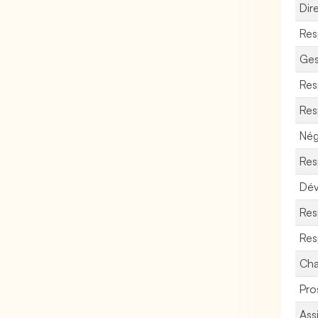
Dir
Res
Ges
Res
Res
Nég
Res
Dév
Res
Res
Cha
Pro
Ass