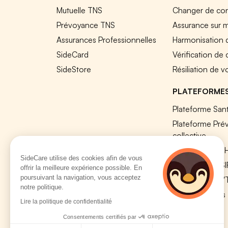
Mutuelle TNS
Changer de cont
Prévoyance TNS
Assurance sur 
Assurances Professionnelles
Harmonisation 
SideCard
Vérification de
SideStore
Résiliation de v
PLATEFORME
Plateforme Sant
Plateforme Pré
collective
Plateforme SIR
SideCare utilise des cookies afin de vous
Nos modules S
offrir la meilleure expérience possible. En
poursuivant la navigation, vous acceptez
Plateforme QV
notre politique.
Tous nos outils
Lire la politique de confidentialité
Consentements certifiés par