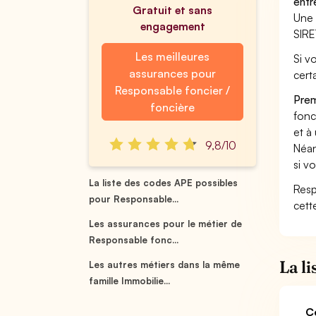
entr
Gratuit et sans
Une 
engagement
SIRE
Les meilleures
Si v
assurances pour
cert
Responsable foncier /
Prem
foncière
fonci
et à
9,8/10
Néan
si v
La liste des codes APE possibles
Resp
pour Responsable...
cett
Les assurances pour le métier de
Responsable fonc...
La l
Les autres métiers dans la même
famille Immobilie...
C