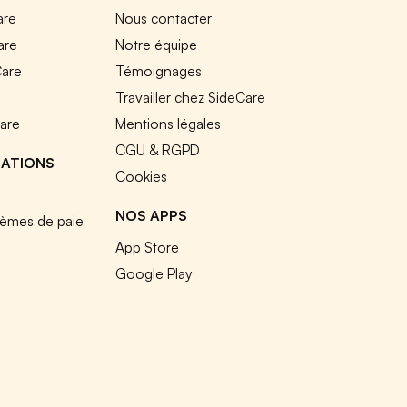
are
Nous contacter
are
Notre équipe
Care
Témoignages
e
Travailler chez SideCare
Care
Mentions légales
CGU & RGPD
RATIONS
Cookies
NOS APPS
tèmes de paie
App Store
Google Play