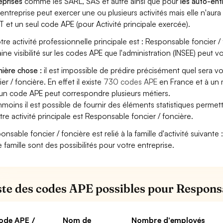
eprises
comme les SARL, SAS et autre ainsi que pour
les auto-en
entreprise peut exercer une ou plusieurs activités mais elle n'aur
T et un seul code APE (pour Activité principale exercée).
otre activité professionnelle principale est : Responsable foncier / 
aine visibilité sur les codes APE que l'administration (INSEE) peut vo
ière chose :
il est impossible de prédire précisément quel sera 
er / foncière. En effet il existe
730 codes APE
en France et à un 
 un code APE peut correspondre plusieurs métiers.
moins il est possible de fournir des éléments statistiques perm
otre activité principale est Responsable foncier / foncière.
onsable foncier / foncière est relié à la famille d'activité suivante
e famille sont des possibilités pour votre entreprise.
iste des codes APE possibles pour Responsa
ode APE /
Nom de
Nombre d'employés