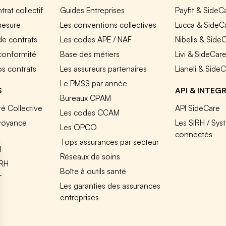
rat collectif
Guides Entreprises
Payfit & SideC
mesure
Les conventions collectives
Lucca & SideC
de contrats
Les codes APE / NAF
Nibelis & Side
 conformité
Base des métiers
Livi & SideCar
os contrats
Les assureurs partenaires
Lianeli & Side
Le PMSS par année
S
API & INTEG
Bureaux CPAM
é Collective
API SideCare
Les codes CCAM
voyance
Les SIRH / Sys
Les OPCO
connectés
Tops assurances par secteur
H
Réseaux de soins
IRH
Boîte à outils santé
T
Les garanties des assurances
entreprises