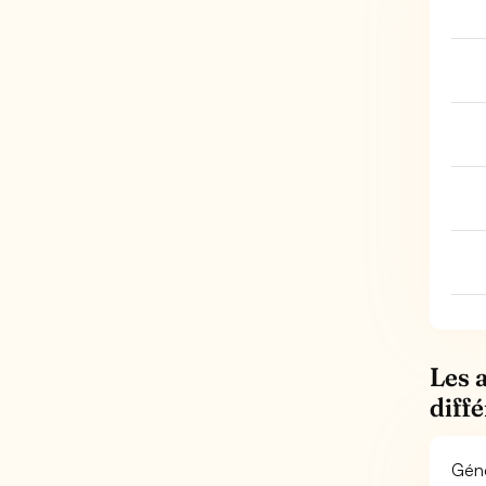
Les 
diff
Géné