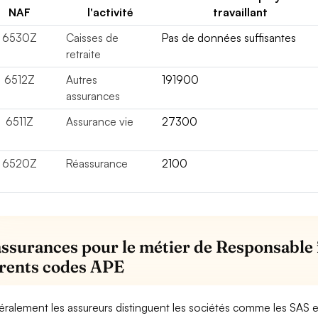
NAF
l'activité
travaillant
6530Z
Caisses de
Pas de données suffisantes
retraite
6512Z
Autres
191900
assurances
6511Z
Assurance vie
27300
6520Z
Réassurance
2100
assurances pour le métier de Responsable f
érents codes APE
ralement les assureurs distinguent les sociétés comme les SAS 