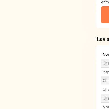
entr
Les 
Nom
Cha
Ins
Cha
Cha
Cha
Mon