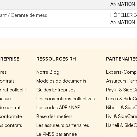
ANIMATION
ant / Gérante de mess
HÔTELLERIE
ANIMATION
REPRISE
RESSOURCES RH
PARTENAIRE
fres
Notre Blog
Experts-Comp
ontrats
Modèles de documents
Assureurs Part
rat collectif
Guides Entreprises
Payfit & SideC
mesure
Les conventions collectives
Lucca & SideC
de contrats
Les codes APE / NAF
Nibelis & Side
 conformité
Base des métiers
Livi & SideCar
os contrats
Les assureurs partenaires
Lianeli & Side
Le PMSS par année