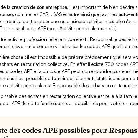
 de la
création de son entreprise
, il est important de bien décrire 
eprises
comme les SARL, SAS et autre ainsi que pour
les auto-en
entreprise peut exercer une ou plusieurs activités mais elle n'aur
T et un seul code APE (pour Activité principale exercée).
otre activité professionnelle principale est : Responsable des achats
rtant d'avoir une certaine visibilité sur les codes APE que l'adminis
ière chose :
il est impossible de prédire précisément quel sera 
achats en restauration collective. En effet il existe
730 codes AP
ieurs codes APE et à un code APE peut correspondre plusieurs mét
moins il est possible de fournir des éléments statistiques perm
otre activité principale est Responsable des achats en restauration 
onsable des achats en restauration collective est relié à la famille 
codes APE de cette famille sont des possibilités pour votre entrepr
iste des codes APE possibles pour Respons