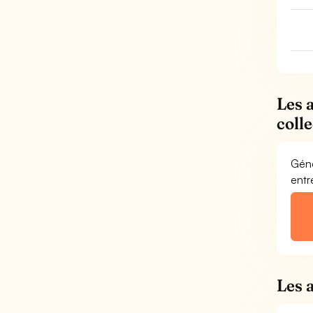
Les 
coll
Géné
entr
Les 