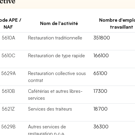
ctive
ode APE /
Nombre d'empl
Nom de l'activité
NAF
travaillant
5610A
Restauration traditionnelle
351800
5610C
Restauration de type rapide
166100
5629A
Restauration collective sous
65100
contrat
5610B
Cafétérias et autres libres-
17300
services
5621Z
Services des traiteurs
18700
5629B
Autres services de
36300
restauration n.c.a.