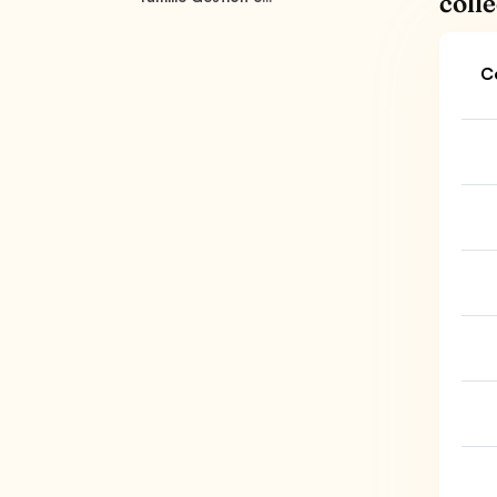
colle
C