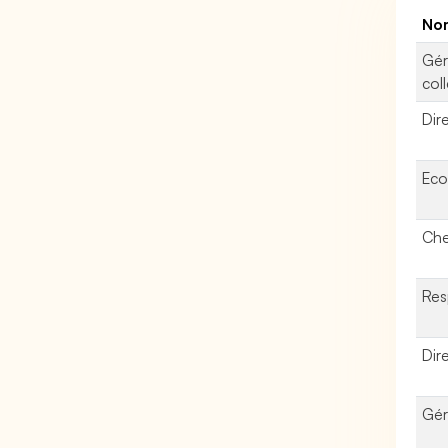
Nom
Gér
coll
Dire
Eco
Che
Res
Dir
Gér