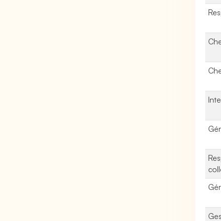
Res
Che
Che
Int
Gér
Res
col
Gér
Ges