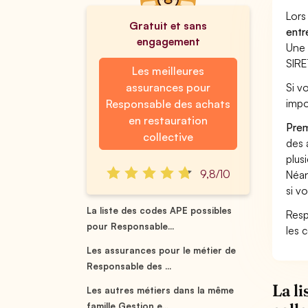
Lors
Gratuit et sans
entr
engagement
Une 
SIRE
Les meilleures
assurances pour
Si v
impo
Responsable des achats
en restauration
Prem
collective
des 
plus
9,8/10
Néan
si v
La liste des codes APE possibles
Resp
pour Responsable...
les 
Les assurances pour le métier de
Responsable des ...
La l
Les autres métiers dans la même
famille Gestion e...