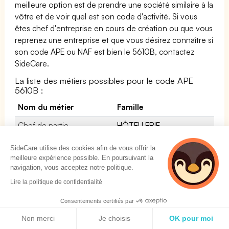
meilleure option est de prendre une société similaire à la
vôtre et de voir quel est son code d'activité. Si vous
êtes chef d'entreprise en cours de création ou que vous
reprenez une entreprise et que vous désirez connaître si
son code APE ou NAF est bien le 5610B, contactez
SideCare.
La liste des métiers possibles pour le code APE
5610B :
Nom du métier
Famille
Chef de partie
HÔTELLERIE-
poissonnier /
RESTAURATION
poissonnière
TOURISME LOISIRS ET
SideCare utilise des cookies afin de vous offrir la
meilleure expérience possible. En poursuivant la
ANIMATION
navigation, vous acceptez notre politique.
Préparateur-vendeur /
HÔTELLERIE-
Lire la politique de confidentialité
Préparatrice-vendeuse en
RESTAURATION
point chaud
TOURISME LOISIRS ET
Consentements certifiés par
Politique de cookies
ANIMATION
Non merci
Je choisis
OK pour moi