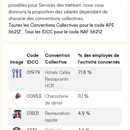
possibles pour Services des traiteurs, nous vous
donnons la proportion des salariés dépendant de
chacune des conventions collectives.
Toutes les Conventions Collectives pour le code APE
5621Z
,
Tous les IDCC pour le code NAF 5621Z
Code
Convention
% des employés de
Image
IDCC
Collective
l'activité concernés
01979
Hôtels Cafés
71.8 %
Restaurants
HCR
00953
Charcuterie
11.1 %
de détail
01501
Restauration
4.9 %
rapide