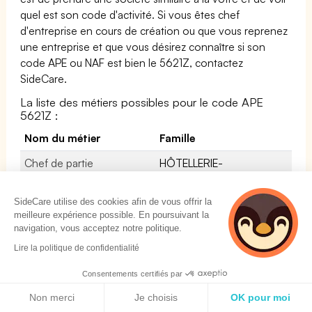
quel est son code d'activité. Si vous êtes chef
d'entreprise en cours de création ou que vous reprenez
une entreprise et que vous désirez connaître si son
code APE ou NAF est bien le 5621Z, contactez
SideCare.
La liste des métiers possibles pour le code APE
5621Z :
Nom du métier
Famille
Chef de partie
HÔTELLERIE-
poissonnier /
RESTAURATION
poissonnière
TOURISME LOISIRS ET
SideCare utilise des cookies afin de vous offrir la
ANIMATION
meilleure expérience possible. En poursuivant la
navigation, vous acceptez notre politique.
Préparateur-vendeur /
HÔTELLERIE-
Lire la politique de confidentialité
Préparatrice-vendeuse en
RESTAURATION
point chaud
TOURISME LOISIRS ET
Consentements certifiés par
ANIMATION
Politique de cookies
Non merci
Je choisis
OK pour moi
Cuisinier traiteur /
HÔTELLERIE-