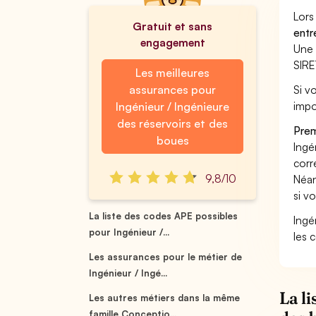
Lors
Gratuit et sans
entr
engagement
Une 
SIRE
Les meilleures
assurances pour
Si v
impo
Ingénieur / Ingénieure
des réservoirs et des
Prem
boues
Ingé
corr
9,8/10
Néan
si v
La liste des codes APE possibles
Ingé
pour Ingénieur /...
les 
Les assurances pour le métier de
Ingénieur / Ingé...
La l
Les autres métiers dans la même
famille Conceptio...