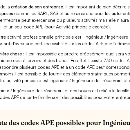
 de la
création de son entreprise
, il est important de bien décrire 
eprises
comme les SARL, SAS et autre ainsi que pour
les auto-en
entreprise peut exercer une ou plusieurs activités mais elle n'aur
T et un seul code APE (pour Activité principale exercée).
otre activité professionnelle principale est : Ingénieur / Ingénieure
rtant d'avoir une certaine visibilité sur les codes APE que l'adminis
ière chose :
il est impossible de prédire précisément quel sera v
nieure des réservoirs et des boues. En effet il existe
730 codes A
espondre plusieurs codes APE et à un code APE peut correspondre
moins il est possible de fournir des éléments statistiques perm
otre activité principale est Ingénieur / Ingénieure des réservoirs et
nieur / Ingénieure des réservoirs et des boues est relié à la famille 
codes APE de cette famille sont des possibilités pour votre entrepr
iste des codes APE possibles pour Ingénieu