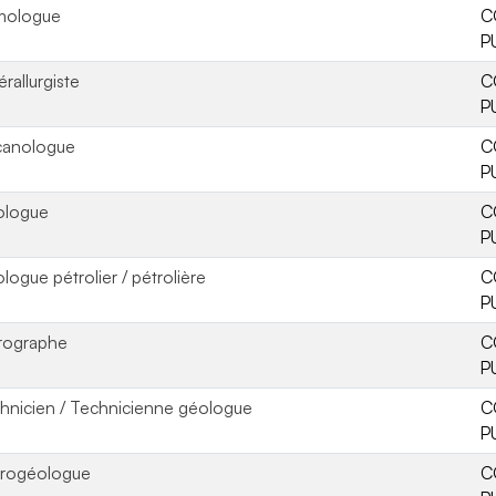
mologue
C
P
érallurgiste
C
P
canologue
C
P
ologue
C
P
logue pétrolier / pétrolière
C
P
rographe
C
P
hnicien / Technicienne géologue
C
P
rogéologue
C