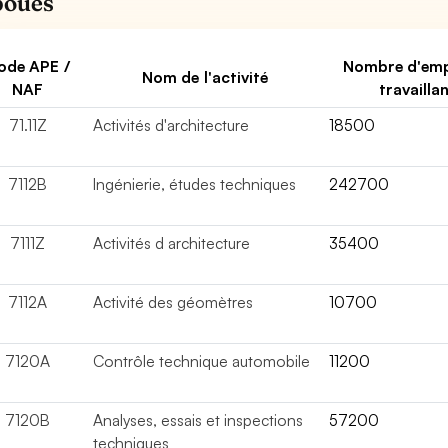
boues
ode APE /
Nombre d'emp
Nom de l'activité
NAF
travailla
71.11Z
Activités d'architecture
18500
7112B
Ingénierie, études techniques
242700
7111Z
Activités d architecture
35400
7112A
Activité des géomètres
10700
7120A
Contrôle technique automobile
11200
7120B
Analyses, essais et inspections
57200
techniques