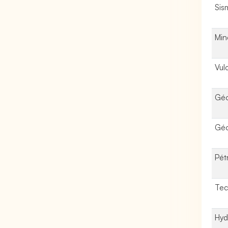
Sis
Min
Vul
Gé
Géo
Pét
Tec
Hyd