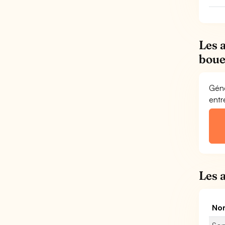
Les 
boue
Géné
entr
Les 
Nom