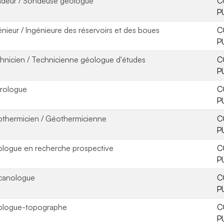
deur / Sondeuse géologue
C
P
énieur / Ingénieure des réservoirs et des boues
C
P
hnicien / Technicienne géologue d'études
C
P
rologue
C
P
thermicien / Géothermicienne
C
P
logue en recherche prospective
C
P
canologue
C
P
logue-topographe
C
P