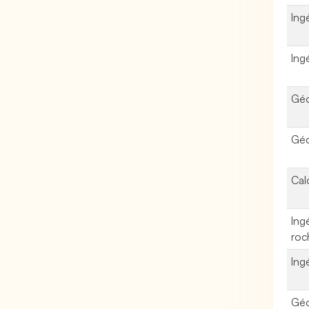
Ing
Ing
Géo
Géo
Cal
Ing
roc
Ing
Géo