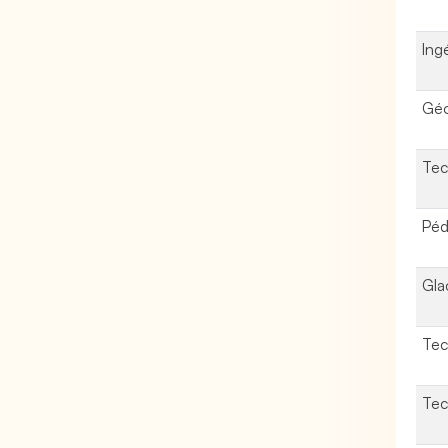
Ing
Géo
Tec
Péd
Gla
Tec
Tec