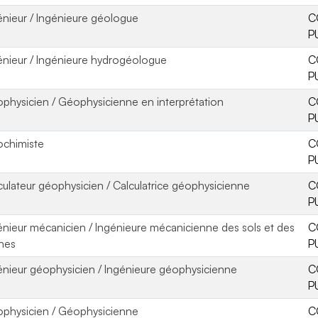
énieur / Ingénieure géologue
C
P
énieur / Ingénieure hydrogéologue
C
P
physicien / Géophysicienne en interprétation
C
P
chimiste
C
P
culateur géophysicien / Calculatrice géophysicienne
C
P
énieur mécanicien / Ingénieure mécanicienne des sols et des
C
hes
P
énieur géophysicien / Ingénieure géophysicienne
C
P
physicien / Géophysicienne
C