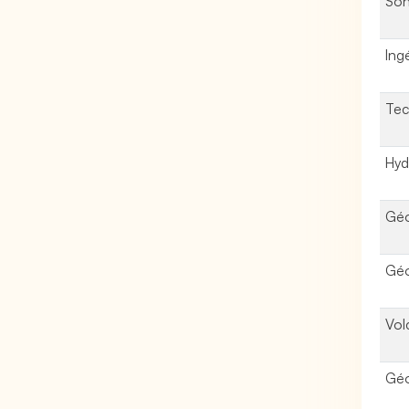
Son
Ing
Tec
Hyd
Géo
Géo
Vol
Géo