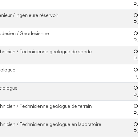
P
énieur / Ingénieure réservoir
C
P
désien / Géodésienne
C
P
hnicien / Technicienne géologue de sonde
C
P
ologue
C
P
ciologue
C
P
hnicien / Technicienne géologue de terrain
C
P
hnicien / Technicienne géologue en laboratoire
C
P