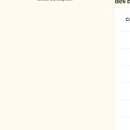
des 
C