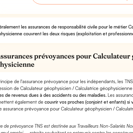
ralement les assurances de responsabilité civile pour le métier Ca
hysicienne couvrent les deux risques (exploitation et professionne
assurances prévoyances pour Calculateur 
hysicienne
rincipe de l'assurance prévoyance pour les indépendants, les TNS
ession de Calculateur géophysicien / Calculatrice géophysicienne
es de revenus dues à des accidents ou des maladies
. Les assura
ettent également de
couvrir vos proches (conjoint et enfants) si
e assurance prévoyance pour Calculateur géophysicien / Calculat
fre de prévoyance TNS est destinée aux Travailleurs Non-Salariés No
umul emploi – retraite souhaitant se prémunir contre les conséquen