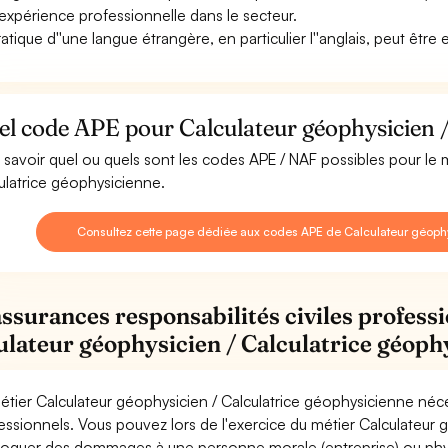
expérience professionnelle dans le secteur.
ratique d''une langue étrangère, en particulier l''anglais, peut être 
l code APE pour Calculateur géophysicien /
 savoir quel ou quels sont les codes APE / NAF possibles pour le 
ulatrice géophysicienne.
Consultez cette page dédiée aux codes APE de Calculateur géophy
assurances responsabilités civiles professi
ulateur géophysicien / Calculatrice géoph
étier Calculateur géophysicien / Calculatrice géophysicienne néce
essionnels. Vous pouvez lors de l'exercice du métier Calculateur 
oquer des dommages à une personne morale (entreprise) ou physiqu