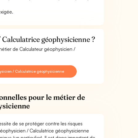
exigée.
 Calculatrice géophysicienne ?
métier de Calculateur géophysicien /
sicien / Calculatrice géophysicienne
onnelles pour le métier de
ysicienne
ssite de se protéger contre les risques
géophysicien / Calculatrice géophysicienne
e (un particulier). Il est donc important de