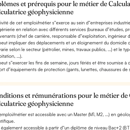
lômes et prérequis pour le métier de Calcul
culatrice géophysicienne
ctivité de cet emploi/métier s''exerce au sein d''entreprises industr
ngénierie en relation avec différents services (bureaux d''études, pr
venants (chef de carrière, responsable d''exploitation, ingénieur d''a
 peut impliquer des déplacements et un éloignement du domicile d
varie selon le secteur (pétrolier, mines, travaux publics, ...) et le 
itation, ...).
 peut s''exercer les fins de semaine, jours fériés et être soumise à 
ort d''équipements de protection (gants, lunettes, chaussures de séc
ditions et rémunérations pour le métier de 
culatrice géophysicienne
emploi/métier est accessible avec un Master (M1, M2, ...) en géolo
tifique.
st également accessible à partir d''un diplôme de niveau Bac+2 (BT