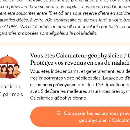
ail en prévoyant le versement d’un capital, d’une rente ou d’indemnit
ent être souscrites entre 18 et 65 ans sous réserve d’être en activi
aranties décès, à votre 70e anniversaire et, au plus tard, à votre 67e
fre ALPHA TNS est à adhésion annuelle renouvelable par tacite recon
garanties proposées sont éligibles à la Loi Madelin.
Vous êtes Calculateur géophysicien / 
Protégez vos revenus en cas de maladie
Vous êtes indépendants, et généralement les aide
très importantes voire négligeables. Beaucoup d
assurances prévoyance
pour les TNS (travailleur 
partir de
avec SideCare les meilleures assurances prévoyan
€ par mois
Calculatrice géophysicienne
Comparer les assurances prév
géophysicien / Calcula