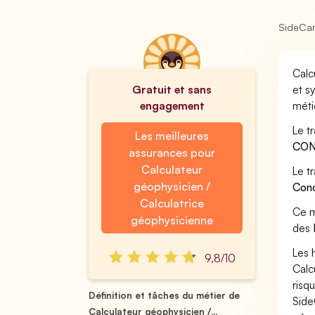
SideCa
Calc
Gratuit et sans
et s
engagement
méti
Le t
Les meilleures
CON
assurances pour
Calculateur
Le t
géophysicien /
Conc
Calculatrice
Ce m
géophysicienne
des
Les 
9,8/10
Calc
risq
Définition et tâches du métier de
Side
Calculateur géophysicien /...