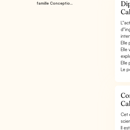
Dip
famille Conceptio...
Cal
L''a
d''i
inter
Elle
Elle 
explo
Elle
Le p
Con
Cal
Cet 
scien
Il e