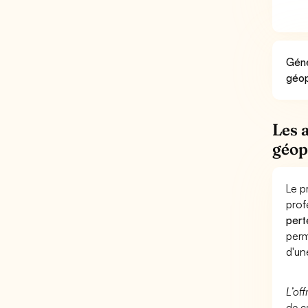
Géné
géop
Les 
géop
Le p
prof
pert
perm
d'un
L’of
de c