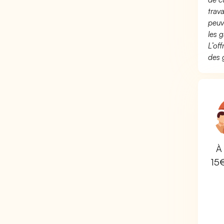
trav
peuv
les g
L’of
des 
À 
15