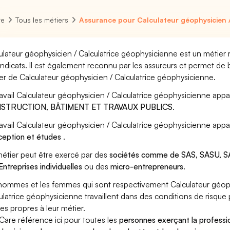
re
Tous les métiers
Assurance pour Calculateur géophysicien /
ulateur géophysicien / Calculatrice géophysicienne est un métier 
yndicats. Il est également reconnu par les assureurs et permet de
er de Calculateur géophysicien / Calculatrice géophysicienne.
ravail Calculateur géophysicien / Calculatrice géophysicienne appar
STRUCTION, BÂTIMENT ET TRAVAUX PUBLICS
.
ravail Calculateur géophysicien / Calculatrice géophysicienne appa
eption et études
.
étier peut être exercé par des
sociétés comme de SAS, SASU, SA
Entreprises individuelles
ou des
micro-entrepreneurs
.
hommes et les femmes qui sont respectivement Calculateur géoph
ulatrice géophysicienne travaillent dans des conditions de risque
ues propres à leur métier.
Care référence ici pour toutes les
personnes exerçant la professio