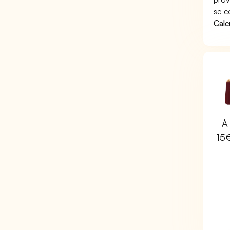
se c
Calc
À 
15