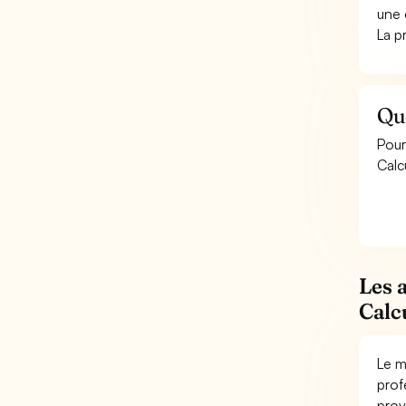
une 
La p
Que
Pour
Calc
Les 
Calc
Le m
prof
prov