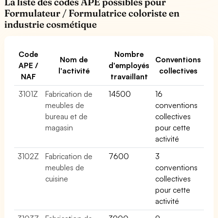
La liste des codes APE possibles pour
Formulateur / Formulatrice coloriste en
industrie cosmétique
Code
Nombre
Nom de
Conventions
APE /
d'employés
l'activité
collectives
NAF
travaillant
3101Z
Fabrication de
14500
16
meubles de
conventions
bureau et de
collectives
magasin
pour cette
activité
3102Z
Fabrication de
7600
3
meubles de
conventions
cuisine
collectives
pour cette
activité